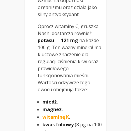
wzmacnia odporność
organizmu oraz działa jako
silny antyoksydant.
Oprócz witaminy C, gruszka
Nashi dostarcza również
potasu
—
121 mg
na każde
100 g. Ten ważny minerał ma
kluczowe znaczenie dla
regulacji ciśnienia krwi oraz
prawidłowego
funkcjonowania mięśni.
Wartości odżywcze tego
owocu obejmują także:
miedź
,
magnez
,
witaminę K
,
kwas foliowy
(8 μg na 100