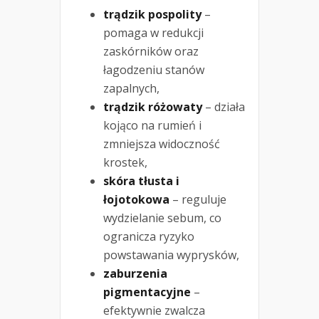
trądzik pospolity
–
pomaga w redukcji
zaskórników oraz
łagodzeniu stanów
zapalnych,
trądzik różowaty
– działa
kojąco na rumień i
zmniejsza widoczność
krostek,
skóra tłusta i
łojotokowa
– reguluje
wydzielanie sebum, co
ogranicza ryzyko
powstawania wyprysków,
zaburzenia
pigmentacyjne
–
efektywnie zwalcza