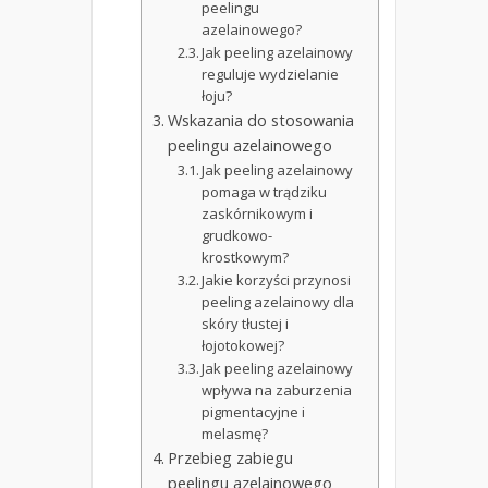
peelingu
azelainowego?
Jak peeling azelainowy
reguluje wydzielanie
łoju?
Wskazania do stosowania
peelingu azelainowego
Jak peeling azelainowy
pomaga w trądziku
zaskórnikowym i
grudkowo-
krostkowym?
Jakie korzyści przynosi
peeling azelainowy dla
skóry tłustej i
łojotokowej?
Jak peeling azelainowy
wpływa na zaburzenia
pigmentacyjne i
melasmę?
Przebieg zabiegu
peelingu azelainowego