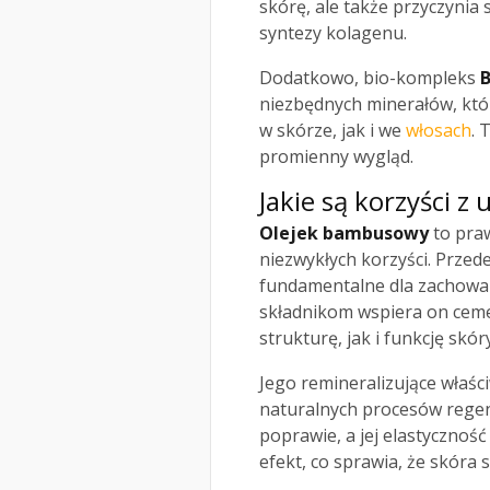
skórę, ale także przyczynia 
syntezy kolagenu.
Dodatkowo, bio-kompleks
B
niezbędnych minerałów, kt
w skórze, jak i we
włosach
. 
promienny wygląd.
Jakie są korzyści 
Olejek bambusowy
to praw
niezwykłych korzyści. Przede
fundamentalne dla zachowa
składnikom wspiera on cem
strukturę, jak i funkcję skóry
Jego remineralizujące właści
naturalnych procesów regene
poprawie, a jej elastycznoś
efekt, co sprawia, że skóra s