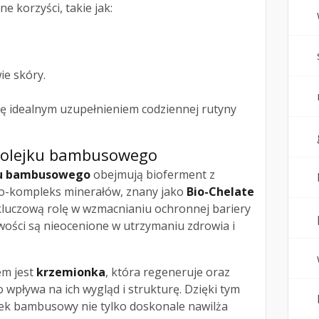
e korzyści, takie jak:
ie skóry.
ię idealnym uzupełnieniem codziennej rutyny
i olejku bambusowego
jku bambusowego
obejmują bioferment z
o-kompleks minerałów, znany jako
Bio-Chelate
kluczową rolę w wzmacnianiu ochronnej bariery
wości są nieocenione w utrzymaniu zdrowia i
em jest
krzemionka
, która regeneruje oraz
 wpływa na ich wygląd i strukturę. Dzięki tym
ek bambusowy nie tylko doskonale nawilża