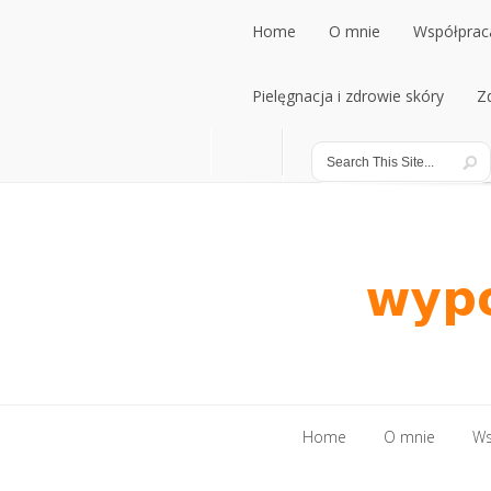
Home
O mnie
Współpraca
Home
Pielęgnacja i zdrowie skóry
O mnie
Współpraca
Z
Pielęgnacja i zdrowie skóry
Z
Home
O mnie
Ws