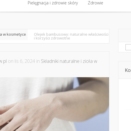
półpraca i kontakt
Pielęgnacja i zdrowie skóry
Domowe kosmetyki i diy
Zdrowie
Kosmetyka i ur
Pielęgnacja i zdrowie skóry
Zdrowie
oła w kosmetyce
Olejek bambusowy: naturalne właściwości
i korzyści zdrowotne
Sz
.pl
on lis 6, 2024 in
Składniki naturalne i zioła w
Ko