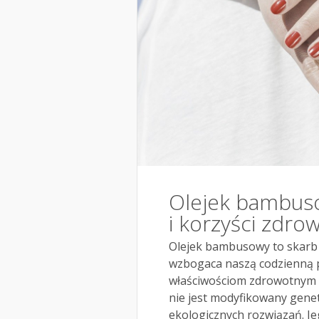
Olejek bambuso
i korzyści zdro
Olejek bambusowy to skarb na
wzbogaca naszą codzienną p
właściwościom zdrowotnym i
nie jest modyfikowany gene
ekologicznych rozwiązań. Jeg