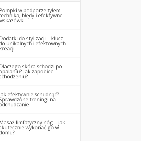
Pompki w podporze tyłem –
technika, błędy i efektywne
wskazówki
Dodatki do stylizacji – klucz
do unikalnych i efektownych
kreacji
Dlaczego skóra schodzi po
opalaniu? Jak zapobiec
schodzeniu?
Jak efektywnie schudnąć?
Sprawdzone treningi na
odchudzanie
Masaż limfatyczny nóg – jak
skutecznie wykonać go w
domu?