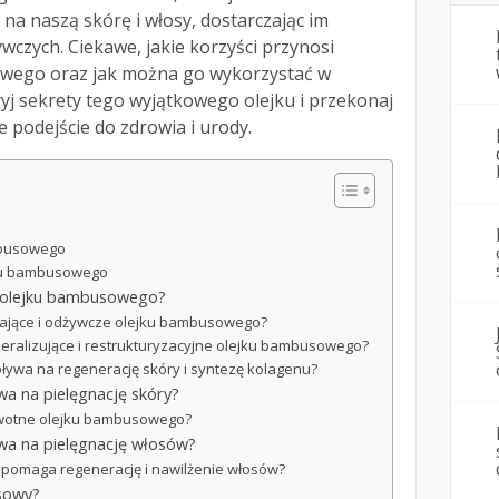
 na naszą skórę i włosy, dostarczając im
wczych. Ciekawe, jakie korzyści przynosi
wego oraz jak można go wykorzystać w
ryj sekrety tego wyjątkowego olejku i przekonaj
 podejście do zdrowia i urody.
mbusowego
jku bambusowego
ia olejku bambusowego?
ilżające i odżywcze olejku bambusowego?
ineralizujące i restrukturyzacyjne olejku bambusowego?
ływa na regenerację skóry i syntezę kolagenu?
a na pielęgnację skóry?
rowotne olejku bambusowego?
wa na pielęgnację włosów?
pomaga regenerację i nawilżenie włosów?
sowy?