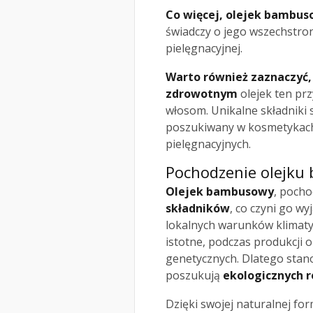
Co więcej, olejek bambu
świadczy o jego wszechstron
pielęgnacyjnej.
Warto również zaznaczyć,
zdrowotnym
olejek ten prz
włosom. Unikalne składniki s
poszukiwany w kosmetykach
pielęgnacyjnych.
Pochodzenie olejk
Olejek bambusowy
, pocho
składników
, co czyni go w
lokalnych warunków klimaty
istotne, podczas produkcji o
genetycznych. Dlatego stano
poszukują
ekologicznych 
Dzięki swojej naturalnej fo