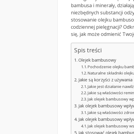
bambusa i minerały, działają
niezbędnych substancji odży
stosowanie olejku bambuso
codziennej pielęgnacji? Odk
się, jak może odmienić Twoje
Spis treści
Olejek bambusowy
Pochodzenie olejku ba
Naturalne składniki ole
Jakie są korzyści z używan
Jakie jest działanie naw
Jakie są właściwości rem
Jak olejek bambusowy wp
Jak olejek bambusowy wpływ
Jakie są właściwości zd
Jak olejek bambusowy wpły
Jak olejek bambusowy ws
Jak stosować olejek bambu