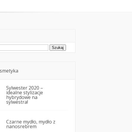
oda
Kosmetyka i uroda
ukaj:
smetyka
Sylwester 2020 –
idealne stylizacje
hybrydowe na
sylwestra!
Czarne mydło, mydło z
nanosrebrem