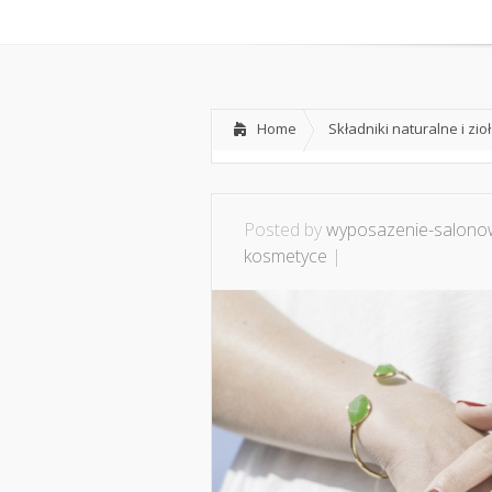
Home
O mnie
Ws
Home
Składniki naturalne i zi
Posted by
wyposazenie-salonow
kosmetyce
|