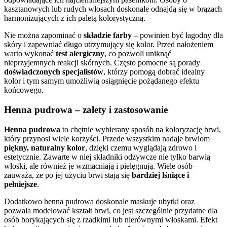
kasztanowych lub rudych włosach doskonale odnajdą się w brązach
harmonizujących z ich paletą kolorystyczną.
Nie można zapominać o
składzie farby
– powinien być łagodny dla
skóry i zapewniać długo utrzymujący się kolor. Przed nałożeniem
warto wykonać
test alergiczny
, co pozwoli uniknąć
nieprzyjemnych reakcji skórnych. Często pomocne są porady
doświadczonych specjalistów
, którzy pomogą dobrać idealny
kolor i tym samym umożliwią osiągnięcie pożądanego efektu
końcowego.
Henna pudrowa – zalety i zastosowanie
Henna pudrowa
to chętnie wybierany sposób na koloryzację brwi,
który przynosi wiele korzyści. Przede wszystkim nadaje brwiom
piękny, naturalny kolor
, dzięki czemu wyglądają zdrowo i
estetycznie. Zawarte w niej składniki odżywcze nie tylko barwią
włoski, ale również je wzmacniają i pielęgnują. Wiele osób
zauważa, że po jej użyciu brwi stają się
bardziej lśniące i
pełniejsze
.
Dodatkowo henna pudrowa doskonale maskuje ubytki oraz
pozwala modelować kształt brwi, co jest szczególnie przydatne dla
osób borykających się z rzadkimi lub nierównymi włoskami. Efekt