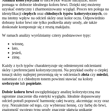
Analiza kolorystyczna
to niezwykle ważne narzędzie, które
pomaga w doborze idealnego koloru brwi. Dzięki niej możemy
uzyskać estetyczny i zharmonizowany wygląd. Proces ten polega na
identyfikacji
ciepłych
oraz
chłodnych typów kolorystycznych
, co
ma istotny wpływ na odcień skóry oraz kolor oczu. Odpowiednio
dobrany kolor brwi nie tylko podkreśla atuty urody, ale także
doskonale komponuje się z resztą makijażu.
W ramach analizy wyróżniamy cztery podstawowe typy:
wiosnę,
lato,
jesień,
zimę.
Każdy z tych typów charakteryzuje się odmiennymi odcieniami
skóry i preferencjami kolorystycznymi. Na przykład osoby o ciepłej
tonacji skóry najlepiej prezentują się w odcieniach
złota
czy
miedzi
,
natomiast ci z chłodnym tonem powinni stawiać na kolory
srebrzyste
lub
popielate
.
Dobór koloru brwi
uwzględniający analizę kolorystyczną ma
ogromne znaczenie dla estetyki wyglądu. Idealnie dopasowany
odcień potrafi poprawić harmonię całej twarzy, akcentując oczy oraz
rysy. Niezależnie od tego, czy wybierasz hennę, czy farbę do brwi,
znajomość swojego typu urody znacznie ułatwia unikanie