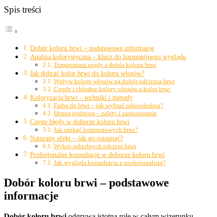
Spis treści
Dobór koloru brwi – podstawowe informacje
Analiza kolorystyczna – klucz do harmonijnego wyglądu
Temperatura urody a dobór koloru brwi
Jak dobrać kolor brwi do koloru włosów?
Wpływ koloru włosów na dobór odcienia brwi
Ciepłe i chłodne kolory włosów a kolor brwi
Koloryzacja brwi – techniki i metody
Farba do brwi – jak wybrać odpowiednią?
Henna pudrowa – zalety i zastosowanie
Częste błędy w doborze koloru brwi
Jak unikać kontrastowych brwi?
Naturany efekt – jak go osiągnąć?
Wybór subtelnych odcieni brwi
Profesjonalne konsultacje w doborze koloru brwi
Jak wygląda konsultacja z profesjonalistą?
Dobór koloru brwi – podstawowe
informacje
Dobór koloru brwi
odgrywa istotną rolę w całym wizerunku