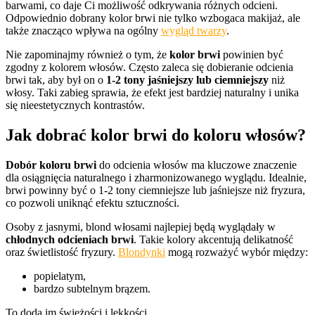
barwami, co daje Ci możliwość odkrywania różnych odcieni.
Odpowiednio dobrany kolor brwi nie tylko wzbogaca makijaż, ale
także znacząco wpływa na ogólny
wygląd twarzy
.
Nie zapominajmy również o tym, że
kolor brwi
powinien być
zgodny z kolorem włosów. Często zaleca się dobieranie odcienia
brwi tak, aby był on o
1-2 tony jaśniejszy lub ciemniejszy
niż
włosy. Taki zabieg sprawia, że efekt jest bardziej naturalny i unika
się nieestetycznych kontrastów.
Jak dobrać kolor brwi do koloru włosów?
Dobór koloru brwi
do odcienia włosów ma kluczowe znaczenie
dla osiągnięcia naturalnego i zharmonizowanego wyglądu. Idealnie,
brwi powinny być o 1-2 tony ciemniejsze lub jaśniejsze niż fryzura,
co pozwoli uniknąć efektu sztuczności.
Osoby z jasnymi, blond włosami najlepiej będą wyglądały w
chłodnych odcieniach brwi
. Takie kolory akcentują delikatność
oraz świetlistość fryzury.
Blondynki
mogą rozważyć wybór między:
popielatym,
bardzo subtelnym brązem.
To doda im świeżości i lekkości.