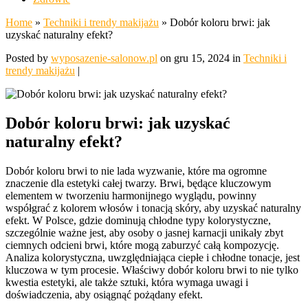
Home
»
Techniki i trendy makijażu
»
Dobór koloru brwi: jak
uzyskać naturalny efekt?
Posted by
wyposazenie-salonow.pl
on gru 15, 2024 in
Techniki i
trendy makijażu
|
Dobór koloru brwi: jak uzyskać
naturalny efekt?
Dobór koloru brwi to nie lada wyzwanie, które ma ogromne
znaczenie dla estetyki całej twarzy. Brwi, będące kluczowym
elementem w tworzeniu harmonijnego wyglądu, powinny
współgrać z kolorem włosów i tonacją skóry, aby uzyskać naturalny
efekt. W Polsce, gdzie dominują chłodne typy kolorystyczne,
szczególnie ważne jest, aby osoby o jasnej karnacji unikały zbyt
ciemnych odcieni brwi, które mogą zaburzyć całą kompozycję.
Analiza kolorystyczna, uwzględniająca ciepłe i chłodne tonacje, jest
kluczowa w tym procesie. Właściwy dobór koloru brwi to nie tylko
kwestia estetyki, ale także sztuki, która wymaga uwagi i
doświadczenia, aby osiągnąć pożądany efekt.