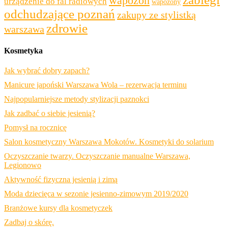
wapozon
urządzenie do fal radiowych
wapozony
odchudzające poznań
zakupy ze stylistką
zdrowie
warszawa
Kosmetyka
Jak wybrać dobry zapach?
Manicure japoński Warszawa Wola – rezerwacja terminu
Najpopularniejsze metody stylizacji paznokci
Jak zadbać o siebie jesienią?
Pomysł na rocznicę
Salon kosmetyczny Warszawa Mokotów. Kosmetyki do solarium
Oczyszczanie twarzy. Oczyszczanie manualne Warszawa,
Legionowo
Aktywność fizyczna jesienią i zimą
Moda dziecięca w sezonie jesienno-zimowym 2019/2020
Branżowe kursy dla kosmetyczek
Zadbaj o skórę.