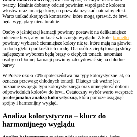
twarzy. Idealnie dobrany odcień powinien współgrać z kolorem
włosów oraz tonacją skóry, co pozwala uzyskać naturalny efekt.
Warto unikać skrajnych kontrastów, które mogą sprawić, że brwi
będą wyglądały nienaturalnie.
Osoby o jaśniejszej karnacji powinny postawić na delikatniejsze
odcienie brwi, aby uniknąć sztucznego wyglądu. Z kolei
brunetki
powinny wybierać ciemniejsze kolory niż te, które mają na głowie;
to doda głębi i podkreśli ich urodę. Dla osób z ciepłą tonacją skóry
najlepszym wyborem będą brązy o ciepłych tonach, natomiast
osoby o chłodnej karnacji powinny zdecydować się na chłodne
barwy.
W Polsce około 70% społeczeństwa ma typy kolorystyczne lat, co
oznacza przewagę chłodnych tonacji. Dlatego tak ważne jest
poznanie swojego typu kolorystycznego oraz umiejętność doboru
odpowiednich kolorów do brwi. Ostateczny wybór warto wesprzeć
profesjonalną analizą kolorystyczną
, która pomoże osiągnąć
spójny i harmonijny wygląd.
Analiza kolorystyczna – klucz do
harmonijnego wyglądu