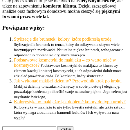
Cały proces koncentruje się nie tylko na
estetycznym efekcie
, ale
także na zapewnieniu
komfortu klienta
. Dzięki szczegółowej
analizie oraz fachowym doradztwu można cieszyć się
pięknymi
brwiami przez wiele lat
.
Powiązane wpisy:
Stylizacje dla brunetek: kolory, które podkreślą urodę
Stylizacje dla brunetek to temat, który do odkrywania skrywa wiele
fascynujących możliwości. Naturalne piękno brunetek, wzbogacone o
odpowiednio dobrane kolory, może znacząco...
Podstawowe kosmetyki do makijażu – co warto mieć w
kosmetyczce?
Podstawowe kosmetyki do makijażu to kluczowy
element każdej kobiecej kosmetyczki, a ich odpowiedni dobór może
zdziałać prawdziwe cuda. Od korektora, który skutecznie...
Jak wykonać makijaż dzienny? Przewodnik krok po kroku
Makijaż dzienny to sztuka, która łączy w sobie prostotę i elegancję,
pozwalając każdemu podkreślić swoje naturalne piękno. Jego celem jest
uzyskanie świeżego,...
Kolorystyka w makijażu: jak dobierać kolory do typu urody?
Kolorystyka w makijażu to nie tylko kwestia estetyki, ale także sztuki,
która wymaga zrozumienia harmonii kolorów i ich wpływu na nasz
wygląd....
Szukaj: