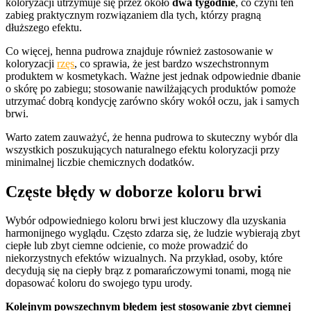
koloryzacji utrzymuje się przez około
dwa tygodnie
, co czyni ten
zabieg praktycznym rozwiązaniem dla tych, którzy pragną
dłuższego efektu.
Co więcej, henna pudrowa znajduje również zastosowanie w
koloryzacji
rzęs
, co sprawia, że jest bardzo wszechstronnym
produktem w kosmetykach. Ważne jest jednak odpowiednie dbanie
o skórę po zabiegu; stosowanie nawilżających produktów pomoże
utrzymać dobrą kondycję zarówno skóry wokół oczu, jak i samych
brwi.
Warto zatem zauważyć, że henna pudrowa to skuteczny wybór dla
wszystkich poszukujących naturalnego efektu koloryzacji przy
minimalnej liczbie chemicznych dodatków.
Częste błędy w doborze koloru brwi
Wybór odpowiedniego koloru brwi jest kluczowy dla uzyskania
harmonijnego wyglądu. Często zdarza się, że ludzie wybierają zbyt
ciepłe lub zbyt ciemne odcienie, co może prowadzić do
niekorzystnych efektów wizualnych. Na przykład, osoby, które
decydują się na ciepły brąz z pomarańczowymi tonami, mogą nie
dopasować koloru do swojego typu urody.
Kolejnym powszechnym błędem jest stosowanie zbyt ciemnej