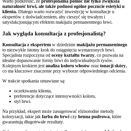
Warto podkreślić, że
profesjonalna pomoc nie tylko zwiększa
naturalność brwi, ale także podnosi ogólne poczucie estetyki u
klienta.
Dlatego warto rozważyć inwestycję w konsultacje u
ekspertów z doświadczeniem, aby cieszyć się trwałym i
satysfakcjonującym efektem makijażu permanentnego brwi.
Jak wygląda konsultacja z profesjonalistą?
Konsultacja z ekspertem
w dziedzinie
makijażu permanentnego
to niezwykle istotny krok do osiągnięcia wymarzonych brwi.
Specjalista rozpoczyna od
oceny kształtu twarzy
, co pozwala na
idealne dopasowanie formy brwi do indywidualnych rysów.
Kolejnym krokiem jest
analiza koloru włosów
oraz
tonacji skóry
,
co ma kluczowe znaczenie przy wyborze odpowiedniego odcienia.
W trakcie spotkania omawiane są:
oczekiwania klienta,
preferencje dotyczące intensywności koloru,
styl brwi.
Na przykład, ekspert może zasugerować różnorodne metody
koloryzacji, takie jak
farba do brwi
czy
henna pudrowa
, które
gwarantują długotrwałe rezultaty.