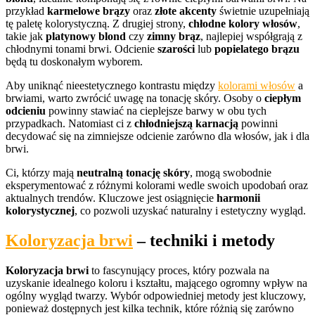
przykład
karmelowe brązy
oraz
złote akcenty
świetnie uzupełniają
tę paletę kolorystyczną. Z drugiej strony,
chłodne kolory włosów
,
takie jak
platynowy blond
czy
zimny brąz
, najlepiej współgrają z
chłodnymi tonami brwi. Odcienie
szarości
lub
popielatego brązu
będą tu doskonałym wyborem.
Aby uniknąć nieestetycznego kontrastu między
kolorami włosów
a
brwiami, warto zwrócić uwagę na tonację skóry. Osoby o
ciepłym
odcieniu
powinny stawiać na cieplejsze barwy w obu tych
przypadkach. Natomiast ci z
chłodniejszą karnacją
powinni
decydować się na zimniejsze odcienie zarówno dla włosów, jak i dla
brwi.
Ci, którzy mają
neutralną tonację skóry
, mogą swobodnie
eksperymentować z różnymi kolorami wedle swoich upodobań oraz
aktualnych trendów. Kluczowe jest osiągnięcie
harmonii
kolorystycznej
, co pozwoli uzyskać naturalny i estetyczny wygląd.
Koloryzacja brwi
– techniki i metody
Koloryzacja brwi
to fascynujący proces, który pozwala na
uzyskanie idealnego koloru i kształtu, mającego ogromny wpływ na
ogólny wygląd twarzy. Wybór odpowiedniej metody jest kluczowy,
ponieważ dostępnych jest kilka technik, które różnią się zarówno