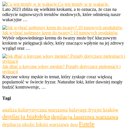
Co jest trendy w te wakacje.
Lato 2023 zbliża się wielkimi krokami, a to oznacza, że czas na
odkrycie najnowszych trendów modowych, które odmienią nasze
wakacyjne …
Jak wybrać najlepszy krem do twarzy? 10 topowych produktów
Wybór odpowiedniego kremu do twarzy może być kluczowym
krokiem w pielęgnacji skóry, który znacząco wpłynie na jej zdrowy
wygląd oraz …
Jak dbać o kręcone włosy męskie? Porady dotyczące pielęgnacji i
stylizacji
Kręcone włosy męskie to temat, który zyskuje coraz większą
popularność w świecie fryzur. Naturalne loki, które dawniej mogły
budzić kontrowersje, …
Tagi
analiza kolorystyczna warszawa
balayage fryzjer kraków
depilacja białołęka
depilacja laserowa warszawa
Fotele
depilacja okolic bikini warszawa
dieta