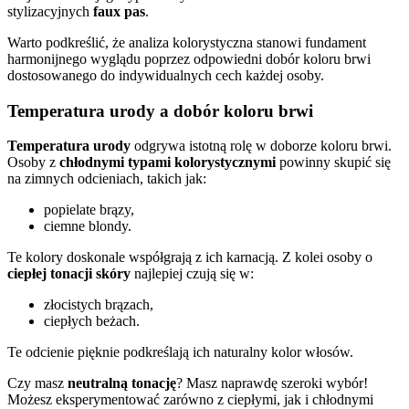
stylizacyjnych
faux pas
.
Warto podkreślić, że analiza kolorystyczna stanowi fundament
harmonijnego wyglądu poprzez odpowiedni dobór koloru brwi
dostosowanego do indywidualnych cech każdej osoby.
Temperatura urody a dobór koloru brwi
Temperatura urody
odgrywa istotną rolę w doborze koloru brwi.
Osoby z
chłodnymi typami kolorystycznymi
powinny skupić się
na zimnych odcieniach, takich jak:
popielate brązy,
ciemne blondy.
Te kolory doskonale współgrają z ich karnacją. Z kolei osoby o
ciepłej tonacji skóry
najlepiej czują się w:
złocistych brązach,
ciepłych beżach.
Te odcienie pięknie podkreślają ich naturalny kolor włosów.
Czy masz
neutralną tonację
? Masz naprawdę szeroki wybór!
Możesz eksperymentować zarówno z ciepłymi, jak i chłodnymi