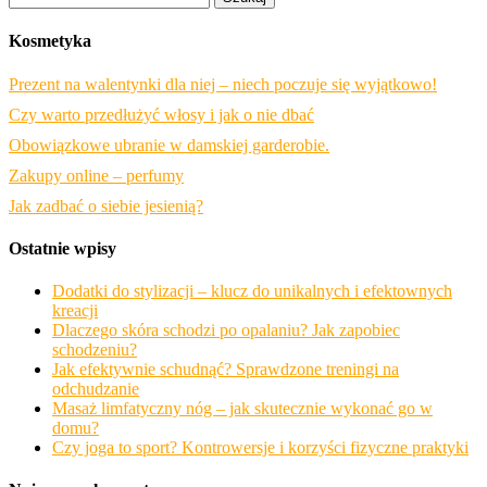
Kosmetyka
Prezent na walentynki dla niej – niech poczuje się wyjątkowo!
Czy warto przedłużyć włosy i jak o nie dbać
Obowiązkowe ubranie w damskiej garderobie.
Zakupy online – perfumy
Jak zadbać o siebie jesienią?
Ostatnie wpisy
Dodatki do stylizacji – klucz do unikalnych i efektownych
kreacji
Dlaczego skóra schodzi po opalaniu? Jak zapobiec
schodzeniu?
Jak efektywnie schudnąć? Sprawdzone treningi na
odchudzanie
Masaż limfatyczny nóg – jak skutecznie wykonać go w
domu?
Czy joga to sport? Kontrowersje i korzyści fizyczne praktyki