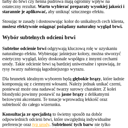
farby do brwi czy henna pudrowa mają ogromny wpływ na
ostateczny rezultat.
Warto wybierać preparaty wysokiej jakości i
starannie je aplikować,
aby uniknąć sztucznego efektu.
Stosując te zasady i dostosowując kolor do unikalnych cech klienta,
możesz efektywnie osiągnąć pożądany naturalny wygląd brwi.
Wybór subtelnych odcieni brwi
Subtelne odcienie brwi
odgrywają kluczową rolę w uzyskaniu
naturalnego efektu. Wybierając jaśniejsze kolory, można stworzyć
estetyczny wygląd, który doskonale współgra z innymi cechami
urody. Takie odcienie brwi są bardziej uniwersalne i sprawiają, że
rysy twarzy nabierają łagodniejszego wyrazu.
Dla brunetek idealnym wyborem będą
głębokie brązy
, które ładnie
komponują się z ciemnymi włosami. Należy jednak unikać czerni,
ponieważ może ona nadawać twarzy surowy charakter. Z kolei
blondynki powinny postawić na
jasne brązy
z delikatnymi
beżowymi akcentami. Te tonacje wprowadzą lekkość oraz
subtelność do całego wizerunku.
Konsultacja ze specjalistą
to świetny sposób na dobór
odpowiednich odcieni brwi, które uwzględnią indywidualne
preferencje oraz
typ urody
.
Subtelność tych barw
nie tylko