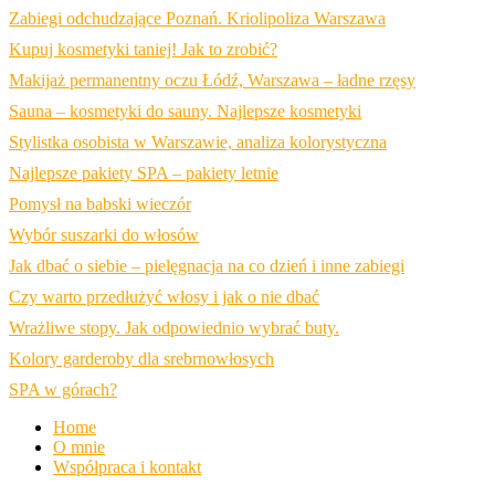
Zabiegi odchudzające Poznań. Kriolipoliza Warszawa
Kupuj kosmetyki taniej! Jak to zrobić?
Makijaż permanentny oczu Łódź, Warszawa – ładne rzęsy
Sauna – kosmetyki do sauny. Najlepsze kosmetyki
Stylistka osobista w Warszawie, analiza kolorystyczna
Najlepsze pakiety SPA – pakiety letnie
Pomysł na babski wieczór
Wybór suszarki do włosów
Jak dbać o siebie – pielęgnacja na co dzień i inne zabiegi
Czy warto przedłużyć włosy i jak o nie dbać
Wrażliwe stopy. Jak odpowiednio wybrać buty.
Kolory garderoby dla srebrnowłosych
SPA w górach?
Home
O mnie
Współpraca i kontakt