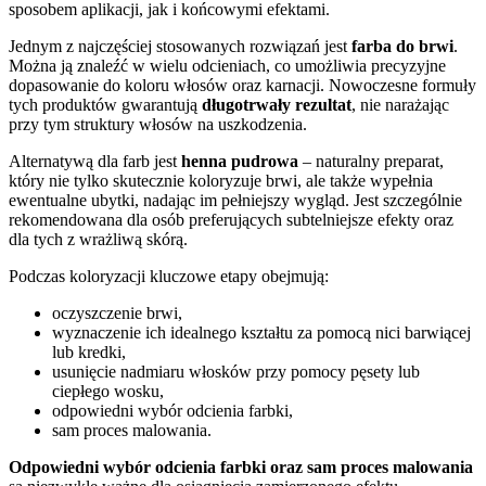
sposobem aplikacji, jak i końcowymi efektami.
Jednym z najczęściej stosowanych rozwiązań jest
farba do brwi
.
Można ją znaleźć w wielu odcieniach, co umożliwia precyzyjne
dopasowanie do koloru włosów oraz karnacji. Nowoczesne formuły
tych produktów gwarantują
długotrwały rezultat
, nie narażając
przy tym struktury włosów na uszkodzenia.
Alternatywą dla farb jest
henna pudrowa
– naturalny preparat,
który nie tylko skutecznie koloryzuje brwi, ale także wypełnia
ewentualne ubytki, nadając im pełniejszy wygląd. Jest szczególnie
rekomendowana dla osób preferujących subtelniejsze efekty oraz
dla tych z wrażliwą skórą.
Podczas koloryzacji kluczowe etapy obejmują:
oczyszczenie brwi,
wyznaczenie ich idealnego kształtu za pomocą nici barwiącej
lub kredki,
usunięcie nadmiaru włosków przy pomocy pęsety lub
ciepłego wosku,
odpowiedni wybór odcienia farbki,
sam proces malowania.
Odpowiedni wybór odcienia farbki oraz sam proces malowania