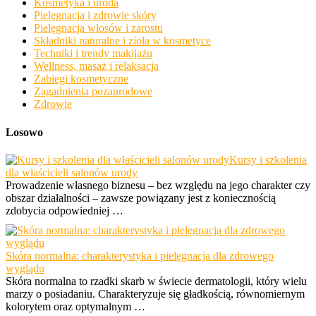
Kosmetyka i uroda
Pielęgnacja i zdrowie skóry
Pielęgnacja włosów i zarostu
Składniki naturalne i zioła w kosmetyce
Techniki i trendy makijażu
Wellness, masaż i relaksacja
Zabiegi kosmetyczne
Zagadnienia pozaurodowe
Zdrowie
Losowo
Kursy i szkolenia
dla właścicieli salonów urody
Prowadzenie własnego biznesu – bez względu na jego charakter czy
obszar działalności – zawsze powiązany jest z koniecznością
zdobycia odpowiedniej …
Skóra normalna: charakterystyka i pielęgnacja dla zdrowego
wyglądu
Skóra normalna to rzadki skarb w świecie dermatologii, który wielu
marzy o posiadaniu. Charakteryzuje się gładkością, równomiernym
kolorytem oraz optymalnym …