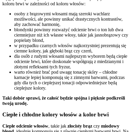
koloru brwi w zależności od koloru włosów:
osoby z brązowymi włosami mają szeroki wachlarz
możliwości, ale powinny unikać drastycznych kontrastów,
aby zachować harmonię,
blondynki powinny rozważyć odcienie brwi o ton lub dwa
ciemniejsze niż ich własne włosy, takie jak jasnobrązowy czy
popielaty blond,
w przypadku czarnych włosów najkorzystniej prezentują się
ciemne kolory, jak głęboki brąz czy czerń,
dla osób z rudymi włosami najlepszym wyborem będą ciepłe
odcienie brwi, które doskonale współgrają z miedzianymi i
złotymi refleksami tych fryzur,
warto również brać pod uwagę tonację skóry – chłodne
karnacje lepiej komponują się z zimnymi barwami, podczas
gdy dla tych o cieplejszej tonacji odpowiedniejsze będą
cieplejsze kolory.
Taki dobór sprawi, że całość będzie spójna i pięknie podkreśli
twoją urodę.
Ciepłe i chłodne kolory włosów a kolor brwi
Ciepłe odcienie włosów
, takie jak
złocisty brąz
czy
miodowy
blond
, idealnie komponują się z równie ciepłymi barwami brwi. Na