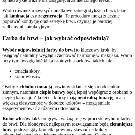
są niezwykle ważne dla osiągnięcia zamierzonego efektu.
Warto również rozważyć dodatkowe zabiegi stylizacji brwi, takie
jak
laminacja
czy
regeneracja
. Te procedury mogą znacznie
poprawić kondycję oraz estetykę brwi, czyniąc je bardziej
zadbanymi i atrakcyjnymi.
Farba do brwi – jak wybrać odpowiednią?
Wybór odpowiedniej farby do brwi
to kluczowy krok, by
osiągnąć naturalny wygląd i zachować harmonię w makijażu. Warto
przy tym uwzględnić kilka istotnych aspektów, takich jak:
tonacja skóry,
kolor włosów.
Osoby z
chłodną tonacją
powinny skłaniać się ku odcieniom
zimnym, natomiast
ciepłe barwy
będą lepiej współgrać z osobami o
ciepłej karnacji. Z kolei ci, którzy mają
neutralną tonację
, mają
większą elastyczność w doborze kolorów – mogą śmiało
eksperymentować z różnymi odcieniami.
Kolor włosów
także odgrywa ważną rolę w procesie wyboru farby
do brwi. Dla blondynek najlepszym rozwiązaniem będą
ciemniejsze
tony
, podczas gdy brunetki powinny stawiać na kolory
odpowiadające ich najciemniejszym pasemkom. Osoby o