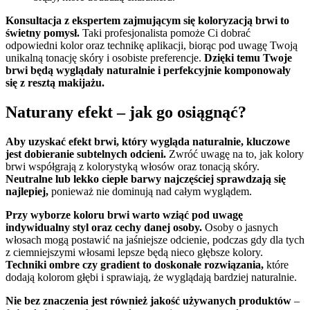
Konsultacja z ekspertem zajmującym się koloryzacją brwi to
świetny pomysł.
Taki profesjonalista pomoże Ci dobrać
odpowiedni kolor oraz technikę aplikacji, biorąc pod uwagę Twoją
unikalną tonację skóry i osobiste preferencje.
Dzięki temu Twoje
brwi będą wyglądały naturalnie i perfekcyjnie komponowały
się z resztą makijażu.
Naturany efekt – jak go osiągnąć?
Aby uzyskać efekt brwi, który wygląda naturalnie, kluczowe
jest dobieranie subtelnych odcieni.
Zwróć uwagę na to, jak kolory
brwi współgrają z kolorystyką włosów oraz tonacją skóry.
Neutralne lub lekko ciepłe barwy najczęściej sprawdzają się
najlepiej,
ponieważ nie dominują nad całym wyglądem.
Przy wyborze koloru brwi warto wziąć pod uwagę
indywidualny styl oraz cechy danej osoby.
Osoby o jasnych
włosach mogą postawić na jaśniejsze odcienie, podczas gdy dla tych
z ciemniejszymi włosami lepsze będą nieco głębsze kolory.
Techniki ombre czy gradient to doskonałe rozwiązania,
które
dodają kolorom głębi i sprawiają, że wyglądają bardziej naturalnie.
Nie bez znaczenia jest również jakość używanych produktów
–