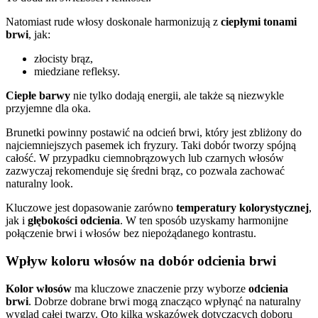
Natomiast rude włosy doskonale harmonizują z
ciepłymi tonami
brwi
, jak:
złocisty brąz,
miedziane refleksy.
Ciepłe barwy
nie tylko dodają energii, ale także są niezwykle
przyjemne dla oka.
Brunetki powinny postawić na odcień brwi, który jest zbliżony do
najciemniejszych pasemek ich fryzury. Taki dobór tworzy spójną
całość. W przypadku ciemnobrązowych lub czarnych włosów
zazwyczaj rekomenduje się średni brąz, co pozwala zachować
naturalny look.
Kluczowe jest dopasowanie zarówno
temperatury kolorystycznej
,
jak i
głębokości odcienia
. W ten sposób uzyskamy harmonijne
połączenie brwi i włosów bez niepożądanego kontrastu.
Wpływ koloru włosów na dobór odcienia brwi
Kolor włosów
ma kluczowe znaczenie przy wyborze
odcienia
brwi
. Dobrze dobrane brwi mogą znacząco wpłynąć na naturalny
wygląd całej twarzy. Oto kilka wskazówek dotyczących doboru