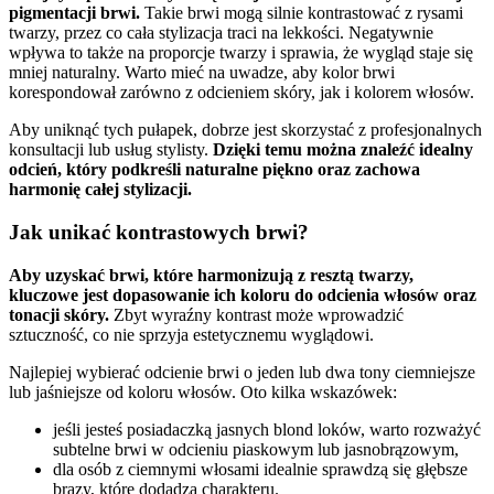
pigmentacji brwi.
Takie brwi mogą silnie kontrastować z rysami
twarzy, przez co cała stylizacja traci na lekkości. Negatywnie
wpływa to także na proporcje twarzy i sprawia, że wygląd staje się
mniej naturalny. Warto mieć na uwadze, aby kolor brwi
korespondował zarówno z odcieniem skóry, jak i kolorem włosów.
Aby uniknąć tych pułapek, dobrze jest skorzystać z profesjonalnych
konsultacji lub usług stylisty.
Dzięki temu można znaleźć idealny
odcień, który podkreśli naturalne piękno oraz zachowa
harmonię całej stylizacji.
Jak unikać kontrastowych brwi?
Aby uzyskać brwi, które harmonizują z resztą twarzy,
kluczowe jest dopasowanie ich koloru do odcienia włosów oraz
tonacji skóry.
Zbyt wyraźny kontrast może wprowadzić
sztuczność, co nie sprzyja estetycznemu wyglądowi.
Najlepiej wybierać odcienie brwi o jeden lub dwa tony ciemniejsze
lub jaśniejsze od koloru włosów. Oto kilka wskazówek:
jeśli jesteś posiadaczką jasnych blond loków, warto rozważyć
subtelne brwi w odcieniu piaskowym lub jasnobrązowym,
dla osób z ciemnymi włosami idealnie sprawdzą się głębsze
brązy, które dodadzą charakteru.