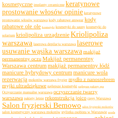
keratynowe
kosmetyczne
implanty ceramiczne
prostowanie włosów opinie
keratynowe
kody
prostowanie włosów warszawa
kody rabatowe answear
rabatowe ole ole
kosmetyki do sauny
kosmetyki do
kosmetyki
Kriolipoliza
kriolipoliza urządzenie
solarium
warszawa
laserowe
laserowa depilacja warszawa
usuwanie wąsika warszawa
makijaż
Makijaż permanentny
permanentny oczu
Warszawa centrum
makijaż permanentny łódź
manicure hybrydowy centrum
manicure wola
rezerwacja
mydło z nanosrebrem
mokotów warzawa fryzjer
myjki ultradziękowe
najlepsze kosmetyki
najlepsze pakiety spa
oczyszczanie twarzy
Oczyszczanie manualne warszawa
warszawa
rekonstrukcja joico
pakiety letnie
rzęsy Warszawa
Salon fryzjerski Bemowo
salon fryzjerski mokotów
salon kosmetyczny warszawa mokotów
stylistka osobista w Warszawie
uroda
zabiegi