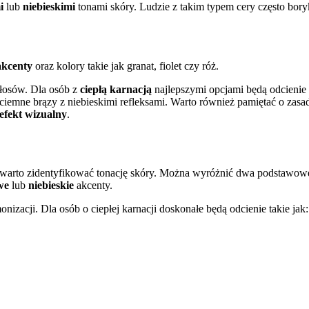
i
lub
niebieskimi
tonami skóry. Ludzie z takim typem cery często boryk
akcenty
oraz kolory takie jak granat, fiolet czy róż.
włosów. Dla osób z
ciepłą karnacją
najlepszymi opcjami będą odcieni
y ciemne brązy z niebieskimi refleksami. Warto również pamiętać o zasa
efekt wizualny
.
 warto zidentyfikować tonację skóry. Można wyróżnić dwa podstawow
we
lub
niebieskie
akcenty.
izacji. Dla osób o ciepłej karnacji doskonałe będą odcienie takie jak: