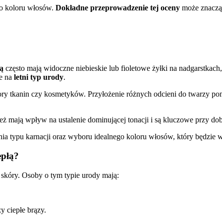
o koloru włosów.
Dokładne przeprowadzenie tej oceny
może znacząc
ą
często mają widoczne niebieskie lub fioletowe żyłki na nadgarstkach
je na
letni typ urody
.
ory tkanin czy kosmetyków. Przyłożenie różnych odcieni do twarzy pomag
eż mają wpływ na ustalenie dominującej tonacji i są kluczowe przy do
nia typu karnacji oraz wyboru idealnego koloru włosów, który będzie 
epłą?
skóry. Osoby o tym typie urody mają:
y ciepłe brązy.