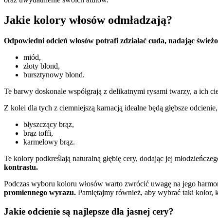
Jakie kolory włosów odmładzają?
Odpowiedni odcień włosów potrafi zdziałać cuda, nadając świeżo
miód,
złoty blond,
bursztynowy blond.
Te barwy doskonale współgrają z delikatnymi rysami twarzy, a ich cie
Z kolei dla tych z ciemniejszą karnacją idealne będą głębsze odcienie, 
błyszczący brąz,
brąz toffi,
karmelowy brąz.
Te kolory podkreślają naturalną głębię cery, dodając jej młodzieńcze
kontrastu.
Podczas wyboru koloru włosów warto zwrócić uwagę na jego harmoni
promiennego wyrazu.
Pamiętajmy również, aby wybrać taki kolor, kt
Jakie odcienie są najlepsze dla jasnej cery?