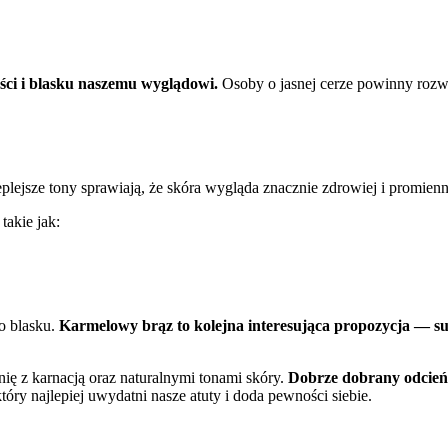
ści i blasku naszemu wyglądowi.
Osoby o jasnej cerze powinny rozważ
plejsze tony sprawiają, że skóra wygląda znacznie zdrowiej i promienn
takie jak:
go blasku.
Karmelowy brąz to kolejna interesująca propozycja — 
ę z karnacją oraz naturalnymi tonami skóry.
Dobrze dobrany odcień 
óry najlepiej uwydatni nasze atuty i doda pewności siebie.