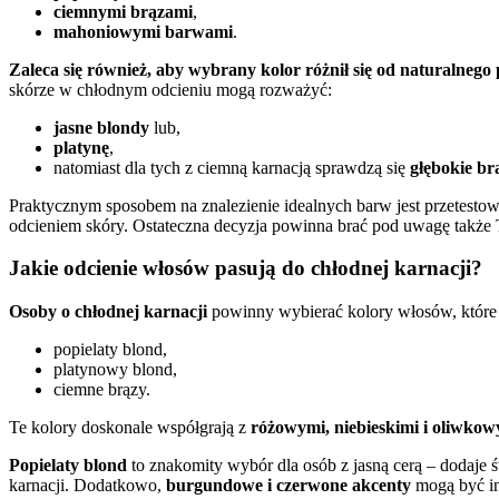
ciemnymi brązami
,
mahoniowymi barwami
.
Zaleca się również, aby wybrany kolor różnił się od naturalnego
skórze w chłodnym odcieniu mogą rozważyć:
jasne blondy
lub,
platynę
,
natomiast dla tych z ciemną karnacją sprawdzą się
głębokie br
Praktycznym sposobem na znalezienie idealnych barw jest przetestow
odcieniem skóry. Ostateczna decyzja powinna brać pod uwagę także T
Jakie odcienie włosów pasują do chłodnej karnacji?
Osoby o chłodnej karnacji
powinny wybierać kolory włosów, które p
popielaty blond,
platynowy blond,
ciemne brązy.
Te kolory doskonale współgrają z
różowymi, niebieskimi i oliwkow
Popielaty blond
to znakomity wybór dla osób z jasną cerą – dodaje ś
karnacji. Dodatkowo,
burgundowe i czerwone akcenty
mogą być in