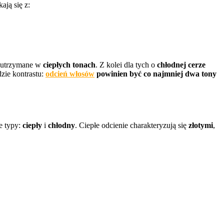
ają się z:
e utrzymane w
ciepłych tonach
. Z kolei dla tych o
chłodnej cerze
dzie kontrastu:
odcień włosów
powinien być co najmniej dwa tony
e typy:
ciepły
i
chłodny
. Ciepłe odcienie charakteryzują się
złotymi
,