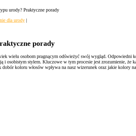
typu urody? Praktyczne porady
nie dla urody
|
Praktyczne porady
wiek wielu osobom pragnącym odświeżyć swój wygląd. Odpowiedni kolo
ą i osobistym stylem. Kluczowe w tym procesie jest zrozumienie, że k
ak dobór koloru włosów wpływa na nasz wizerunek oraz jakie kolory naj