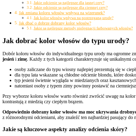
Jakie odcienie są najlepsze dla jasnej cery?
Jakie odcienie są najlepsze dla ciemnej cery?
Jak zmiana koloru włosów wpływa na wizerunek?
Jak kolor włosów wpływa na postrzeganą urodę?
Jak dbać o dobrze dobrany kolor włosów?
Jakie są najlepsze metody pielęgnacji farbowanych włosów?
Jak dobrać kolor włosów do typu urody?
Dobór koloru włosów do indywidualnego typu urody ma ogromne znac
jesień
i
zimę
. Każdy z tych kategorii charakteryzuje się unikalnymi 
osoby zaliczane do typu wiosny najlepiej prezentują się w ciep
dla typu lata wskazane są chłodne odcienie blondu, które dosko
typ jesieni świetnie wygląda w miedzianych oraz kasztanowych 
natomiast osoby z typem zimy powinny postawić na ciemniejsze
Przy wyborze koloru włosów warto również zwrócić uwagę na kolor
kontrastują z miedzią czy ciepłym brązem.
Odpowiednio dobrany kolor włosów ma moc ukrywania drobnych
z różnorodnymi odcieniami, aby znaleźć ten najbardziej pasujący do n
Jakie są kluczowe aspekty analizy odcienia skóry?