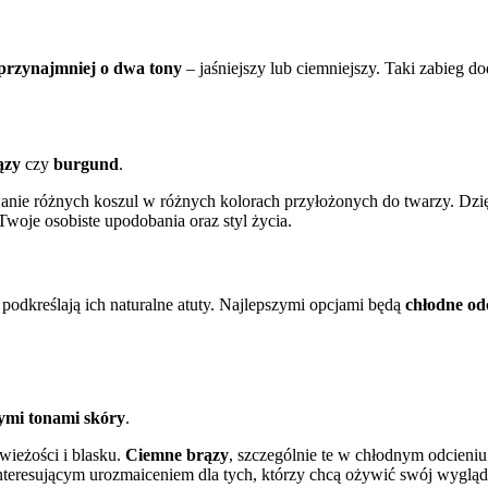
 przynajmniej o dwa tony
– jaśniejszy lub ciemniejszy. Taki zabieg d
ązy
czy
burgund
.
anie różnych koszul w różnych kolorach przyłożonych do twarzy. Dzię
woje osobiste upodobania oraz styl życia.
odkreślają ich naturalne atuty. Najlepszymi opcjami będą
chłodne od
ymi tonami skóry
.
wieżości i blasku.
Ciemne brązy
, szczególnie te w chłodnym odcieniu
teresującym urozmaiceniem dla tych, którzy chcą ożywić swój wygląd