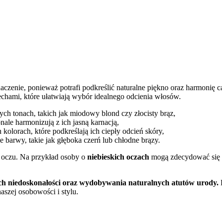
zenie, ponieważ potrafi podkreślić naturalne piękno oraz harmonię 
cechami, które ułatwiają wybór idealnego odcienia włosów.
łych tonach, takich jak miodowy blond czy złocisty brąz,
nale harmonizują z ich jasną karnacją,
kolorach, które podkreślają ich ciepły odcień skóry,
 barwy, takie jak głęboka czerń lub chłodne brązy.
 oczu. Na przykład osoby o
niebieskich oczach
mogą zdecydować się n
 niedoskonałości oraz wydobywania naturalnych atutów urody.
K
aszej osobowości i stylu.