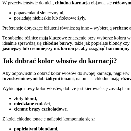
W przeciwieństwie do nich,
chłodna karnacja
objawia się
różowym
poparzeniami słonecznymi,
posiadają niebieskie lub fioletowe żyły.
Preferencje dotyczące biżuterii również są inne – wybierają
srebrne 
Te subtelne różnice mają kluczowe znaczenie przy wyborze koloru 
idealnie sprawdzą się
chłodne barwy
, takie jak popielate blondy cz
jaśniejszy lub ciemniejszy niż karnacja
, aby osiągnąć
harmonijny 
Jak dobrać kolor włosów do karnacji?
Aby odpowiednio dobrać kolor włosów do swojej karnacji, najpierw
brzoskwiniowymi
lub
żółtymi
tonami, natomiast chłodne mają
różo
Wybierając nowy kolor włosów, dobrze jest kierować się zasadą harmon
złoty blond
,
miedziane rudości
,
ciemne brązy czekoladowe
.
Z kolei chłodne tonacje najlepiej komponują się z:
popielatymi blondami
,