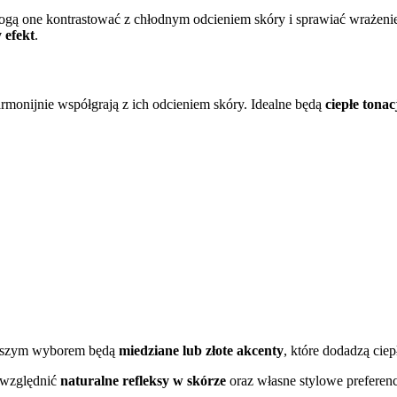
ogą one kontrastować z chłodnym odcieniem skóry i sprawiać wrażenie
 efekt
.
monijnie współgrają z ich odcieniem skóry. Idealne będą
ciepłe tonac
Lepszym wyborem będą
miedziane lub złote akcenty
, które dodadzą ciepł
 uwzględnić
naturalne refleksy w skórze
oraz własne stylowe preferen