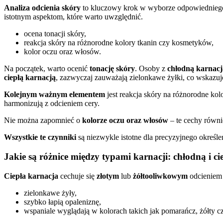
Analiza odcienia skóry
to kluczowy krok w wyborze odpowiednieg
istotnym aspektom, które warto uwzględnić.
ocena tonacji skóry,
reakcja skóry na różnorodne kolory tkanin czy kosmetyków,
kolor oczu oraz włosów.
Na początek, warto ocenić
tonację skóry
. Osoby z
chłodną karnacj
ciepłą karnacją
, zazwyczaj zauważają zielonkawe żyłki, co wskazu
Kolejnym ważnym elementem
jest reakcja skóry na różnorodne kol
harmonizują z odcieniem cery.
Nie można zapomnieć o
kolorze oczu oraz włosów
– te cechy równi
Wszystkie te czynniki
są niezwykle istotne dla precyzyjnego określe
Jakie są różnice między typami karnacji: chłodną i ci
Ciepła karnacja
cechuje się
złotym
lub
żółtooliwkowym
odcieniem 
zielonkawe żyły,
szybko łapią opaleniznę,
wspaniale wyglądają w kolorach takich jak pomarańcz, żółty cz