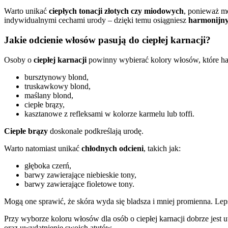
Warto unikać
ciepłych tonacji złotych czy miodowych
, ponieważ m
indywidualnymi cechami urody – dzięki temu osiągniesz
harmonijny
Jakie odcienie włosów pasują do ciepłej karnacji?
Osoby o
ciepłej karnacji
powinny wybierać kolory włosów, które har
bursztynowy blond,
truskawkowy blond,
maślany blond,
ciepłe brązy,
kasztanowe z refleksami w kolorze karmelu lub toffi.
Ciepłe brązy
doskonale podkreślają urodę.
Warto natomiast unikać
chłodnych odcieni
, takich jak:
głęboka czerń,
barwy zawierające niebieskie tony,
barwy zawierające fioletowe tony.
Mogą one sprawić, że skóra wyda się bladsza i mniej promienna. 
Przy wyborze koloru włosów dla osób o ciepłej karnacji dobrze jest
oraz uwydatnienie swoich atutów.