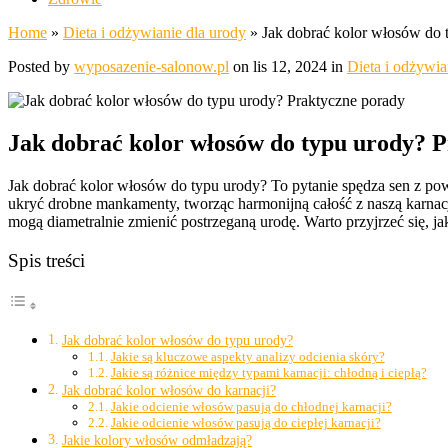
Home
»
Dieta i odżywianie dla urody
»
Jak dobrać kolor włosów do 
Posted by
wyposazenie-salonow.pl
on lis 12, 2024 in
Dieta i odżywia
Jak dobrać kolor włosów do typu urody? 
Jak dobrać kolor włosów do typu urody? To pytanie spędza sen z po
ukryć drobne mankamenty, tworząc harmonijną całość z naszą karnacj
mogą diametralnie zmienić postrzeganą urodę. Warto przyjrzeć się, j
Spis treści
Jak dobrać kolor włosów do typu urody?
Jakie są kluczowe aspekty analizy odcienia skóry?
Jakie są różnice między typami karnacji: chłodną i ciepłą?
Jak dobrać kolor włosów do karnacji?
Jakie odcienie włosów pasują do chłodnej karnacji?
Jakie odcienie włosów pasują do ciepłej karnacji?
Jakie kolory włosów odmładzają?