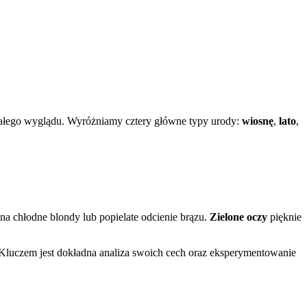
całego wyglądu. Wyróżniamy cztery główne typy urody:
wiosnę
,
lato
,
a chłodne blondy lub popielate odcienie brązu.
Zielone oczy
pięknie
luczem jest dokładna analiza swoich cech oraz eksperymentowanie