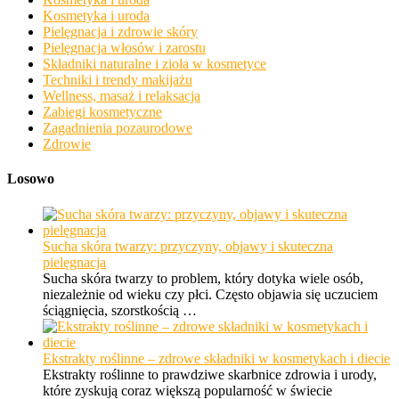
Kosmetyka i uroda
Pielęgnacja i zdrowie skóry
Pielęgnacja włosów i zarostu
Składniki naturalne i zioła w kosmetyce
Techniki i trendy makijażu
Wellness, masaż i relaksacja
Zabiegi kosmetyczne
Zagadnienia pozaurodowe
Zdrowie
Losowo
Sucha skóra twarzy: przyczyny, objawy i skuteczna
pielęgnacja
Sucha skóra twarzy to problem, który dotyka wiele osób,
niezależnie od wieku czy płci. Często objawia się uczuciem
ściągnięcia, szorstkością …
Ekstrakty roślinne – zdrowe składniki w kosmetykach i diecie
Ekstrakty roślinne to prawdziwe skarbnice zdrowia i urody,
które zyskują coraz większą popularność w świecie