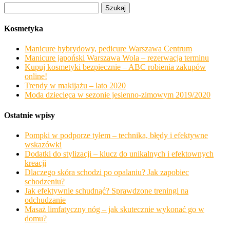
Szukaj:
Kosmetyka
Manicure hybrydowy, pedicure Warszawa Centrum
Manicure japoński Warszawa Wola – rezerwacja terminu
Kupuj kosmetyki bezpiecznie – ABC robienia zakupów
online!
Trendy w makijażu – lato 2020
Moda dziecięca w sezonie jesienno-zimowym 2019/2020
Ostatnie wpisy
Pompki w podporze tyłem – technika, błędy i efektywne
wskazówki
Dodatki do stylizacji – klucz do unikalnych i efektownych
kreacji
Dlaczego skóra schodzi po opalaniu? Jak zapobiec
schodzeniu?
Jak efektywnie schudnąć? Sprawdzone treningi na
odchudzanie
Masaż limfatyczny nóg – jak skutecznie wykonać go w
domu?