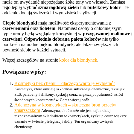
może on uwydatnić niepożądane żółte tony we włosach. Zamiast
tego lepiej wybrać
szmaragdową zieleń
lub
butelkowy kolor
– te
odcienie dodają świeżości i wyrazistości stylizacji.
Ciepłe blondynki
mają możliwość eksperymentowania z
czerwieniami
oraz
fioletem
. Natomiast osoby o chłodniejszym
typie urody będą wyglądały korzystniej w
przygaszonej malinowej
czerwieni
.
Odpowiednio dobrana paleta kolorów
nie tylko
podkreśli naturalne piękno blondynek, ale także zwiększy ich
pewność siebie w każdej sytuacji.
Więcej szczegółów na stronie
kolor dla blondynek
.
Powiązane wpisy:
Kosmetyki bez chemii – dlaczego warto je wybierać?
Kosmetyki, które omijają szkodliwe substancje chemiczne, takie jak
SLS, parabeny i silikony, zyskują coraz większą popularność wśród
świadomych konsumentów. Coraz więcej osób...
Adenozyna w kosmetykach – skuteczna broń przeciw
zmarszczkom
Adenozyna, choć może nie jest najbardziej
rozpoznawalnym składnikiem w kosmetykach, zyskuje coraz większe
uznanie w świecie pielęgnacji skóry. Ten organiczny związek
chemiczny,...