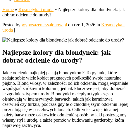
Home
»
Kosmetyka i uroda
»
Najlepsze kolory dla blondynek: jak
dobrać odcienie do urody?
Posted by
wyposazenie-salonow.pl
on cze 1, 2026 in
Kosmetyka i
uroda
|
Najlepsze kolory dla blondynek: jak
dobrać odcienie do urody?
Jakie odcienie najlepiej pasują blondynkom? To pytanie, które
zadaje sobie wiele kobiet pragnących podkreślić swoje naturalne
piękno. Blond włosy, w zależności od ich odcienia, mogą wspaniale
współgrać z różnymi kolorami, jednak kluczowe jest, aby dobierać
je zgodnie z typem urody. Blondynki o ciepłym typie często
olśniewają w intensywnych barwach, takich jak karminowa
czerwień czy turkus, podczas gdy te o chłodniejszym odcieniu lepiej
prezentują się w pastelowych tonach. Odkrycie swojej idealnej
palety barw może całkowicie odmienić sposób, w jaki postrzegamy
własny styl i urodę, a także pomóc w budowaniu garderoby, która
naprawdę zachwyca.