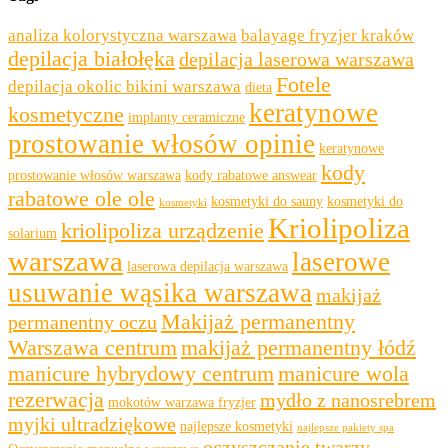
analiza kolorystyczna warszawa
balayage fryzjer kraków
depilacja białołęka
depilacja laserowa warszawa
Fotele
depilacja okolic bikini warszawa
dieta
keratynowe
kosmetyczne
implanty ceramiczne
prostowanie włosów opinie
keratynowe
kody
prostowanie włosów warszawa
kody rabatowe answear
rabatowe ole ole
kosmetyki do sauny
kosmetyki do
kosmetyki
Kriolipoliza
kriolipoliza urządzenie
solarium
warszawa
laserowe
laserowa depilacja warszawa
usuwanie wąsika warszawa
makijaż
Makijaż permanentny
permanentny oczu
Warszawa centrum
makijaż permanentny łódź
manicure hybrydowy centrum
manicure wola
rezerwacja
mydło z nanosrebrem
mokotów warzawa fryzjer
myjki ultradziękowe
najlepsze kosmetyki
najlepsze pakiety spa
oczyszczanie twarzy