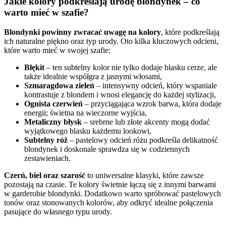
Jakie kolory podkreślają urodę blondynek – co
warto mieć w szafie?
Blondynki powinny zwracać uwagę na kolory
, które podkreślają
ich naturalne piękno oraz typ urody. Oto kilka kluczowych odcieni,
które warto mieć w swojej szafie:
Błękit
– ten subtelny kolor nie tylko dodaje blasku cerze, ale
także idealnie współgra z jasnymi włosami,
Szmaragdowa zieleń
– intensywny odcień, który wspaniale
kontrastuje z blondem i wnosi elegancję do każdej stylizacji,
Ognista czerwień
– przyciągająca wzrok barwa, która dodaje
energii; świetna na wieczorne wyjścia,
Metaliczny błysk
– srebrne lub złote akcenty mogą dodać
wyjątkowego blasku każdemu lookowi,
Subtelny róż
– pastelowy odcień różu podkreśla delikatność
blondynek i doskonale sprawdza się w codziennych
zestawieniach.
Czerń, biel oraz szarość
to uniwersalne klasyki, które zawsze
pozostają na czasie. Te kolory świetnie łączą się z innymi barwami
w garderobie blondynki. Dodatkowo warto spróbować pastelowych
tonów oraz stonowanych kolorów, aby odkryć idealne połączenia
pasujące do własnego typu urody.