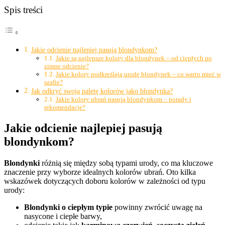
Spis treści
Jakie odcienie najlepiej pasują blondynkom?
Jakie są najlepsze kolory dla blondynek – od ciepłych po
zimne odcienie?
Jakie kolory podkreślają urodę blondynek – co warto mieć w
szafie?
Jak odkryć swoją paletę kolorów jako blondynka?
Jakie kolory ubrań pasują blondynkom – porady i
rekomendacje?
Jakie odcienie najlepiej pasują
blondynkom?
Blondynki
różnią się między sobą typami urody, co ma kluczowe
znaczenie przy wyborze idealnych kolorów ubrań. Oto kilka
wskazówek dotyczących doboru kolorów w zależności od typu
urody:
Blondynki o ciepłym typie
powinny zwrócić uwagę na
nasycone i ciepłe barwy,