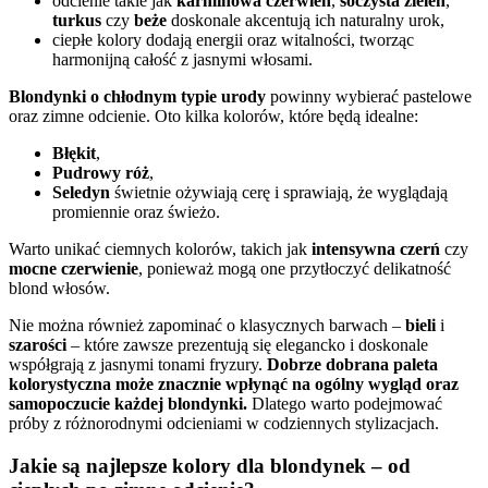
odcienie takie jak
karminowa czerwień
,
soczysta zieleń
,
turkus
czy
beże
doskonale akcentują ich naturalny urok,
ciepłe kolory dodają energii oraz witalności, tworząc
harmonijną całość z jasnymi włosami.
Blondynki o chłodnym typie urody
powinny wybierać pastelowe
oraz zimne odcienie. Oto kilka kolorów, które będą idealne:
Błękit
,
Pudrowy róż
,
Seledyn
świetnie ożywiają cerę i sprawiają, że wyglądają
promiennie oraz świeżo.
Warto unikać ciemnych kolorów, takich jak
intensywna czerń
czy
mocne czerwienie
, ponieważ mogą one przytłoczyć delikatność
blond włosów.
Nie można również zapominać o klasycznych barwach –
bieli
i
szarości
– które zawsze prezentują się elegancko i doskonale
współgrają z jasnymi tonami fryzury.
Dobrze dobrana paleta
kolorystyczna może znacznie wpłynąć na ogólny wygląd oraz
samopoczucie każdej blondynki.
Dlatego warto podejmować
próby z różnorodnymi odcieniami w codziennych stylizacjach.
Jakie są najlepsze kolory dla blondynek – od