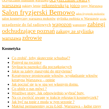
Oczyszczanie manualne warszawa
warszawa
rekonstrukcja joico
pakiety letnie
rzęsy Warszawa
Salon fryzjerski Bemowo
salon fryzjerski mokotów
salon kosmetyczny warszawa mokotów
stylistka osobista w Warszawie
uroda
zabiegi
wapozon
urządzenie do fal radiowych
wapozony
odchudzające poznań
zakupy ze stylistką
zdrowie
warszawa
Kosmetyka
Co zrobić, żeby skutecznie schudnąć?
Pomysł na rocznicę
Stylizacja paznokci dla początkujących
Jakie sa zalety maszynki do strzyżenia?
Keratynowe prostowanie włosów, wygładzanie włosów
keratyną Warszawa – opinie
Jak poczuć się ja w spa we własnym domu.
Co ubiór o nas mówi ?
Wrażliwe stopy. Jak odpowiednio wybrać buty.
Na co zwrócić uwagę w trakcie rekrutacji kosmetyczek?
Jak być na topie z modą w tym sezonie ?
Makijaż permanentny oczu Łódź, Warszawa – ładne rzęsy