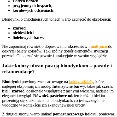
złotych beżach
,
przyjemnych brązach
,
koralowych odcieniach
.
Blondynki o chłodniejszych tonach warto zachęcić do eksploracji:
szarości
,
niebieskich
i
fioletowych barw
.
Nie zapominaj również o dopasowaniu
akcesoriów
i
makijażu
do
odkrytej palety kolorów. Taki spójny dobór elementów stylizacji
pozwoli Ci poczuć się pewnie i atrakcyjnie w swoim wyglądzie.
Jakie kolory ubrań pasują blondynkom – porady i
rekomendacje?
Blondynki
powinny zwracać uwagę na
kolory odzieży
, które
najlepiej eksponują ich urodę.
Intensywne barwy
, takie jak
czerń
,
biel
i
szarość
, doskonale współgrają z jasnymi włosami, nadając im
elegancki wygląd.
Również pastelowe odcienie
różu i błękitu
prezentują się znakomicie na blondynkach, co jest szczególnie
widoczne w kontekście ich skandynawskiej urody.
Z drugiej strony, warto unikać
pomarańczowego koloru
, ponieważ