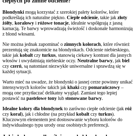
ciepłych po zimne odcienie?
Blondynki
mogą korzystać z szerokiej palety kolorów, które
podkreślają ich naturalne piękno.
Ciepłe odcienie
, takie jak
złoty
żółty
,
koralowy
i
różowe tonacje
, idealnie współgrają z jasną
karnacją. Te barwy wprowadzają świeżość i doskonale harmonizują
z blond włosami.
Nie można jednak zapominać o
zimnych kolorach
, które również
prezentują się znakomicie na blondynkach. Odcienie niebieskiego,
takie jak
kobalt
czy
turkus
, stanowią ciekawy kontrast dla jasnych
włosów i uwydatniają niebieskie oczy.
Neutralne barwy
, jak
biel
czy
czerń
, są natomiast niezwykle uniwersalne i sprawdzą się w
każdej sytuacji.
Warto mieć na uwadze, że blondynki o jasnej cerze powinny unikać
intensywnych kolorów takich jak
khaki
czy
pomarańczowy
–
mogą one przytłaczać delikatny wygląd. Zamiast tego lepiej
postawić na
pastelowe tony
lub
stonowane barwy
.
Idealne kolory dla blondynek
to zarówno ciepłe odcienie (jak
róż
czy
koral
), jak i chłodne (na przykład
kobalt
czy
turkus
).
Kluczowym elementem jest dostosowanie wyboru kolorów do
indywidualnego typu urody oraz osobistych preferencji.