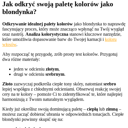
Jak odkryć swoją paletę kolorów jako
blondynka?
Odkrywanie idealnej palety kolorów
jako blondynka to naprawdę
fascynujący proces, który może znacząco wpłynąć na Twój wygląd
oraz nastrój.
Analiza kolorystyczna
stanowi kluczowe narzędzie,
które umożliwia dopasowanie barw do Twojej karnacji i
koloru
włosów
.
Aby rozpocząć tę przygodę, zrób prosty test kolorów. Przygotuj
dwa różne materiały:
jeden w odcieniu
złotym
,
drugi w odcieniu
srebrnym
.
Złoto
zazwyczaj podkreśla ciepłe tony skóry, natomiast
srebro
lepiej współgra z chłodnymi odcieniami. Obserwuj reakcję swojej
cery na te kolory – pomoże Ci to zidentyfikować te, które najlepiej
harmonizują z Twoim naturalnym wyglądem.
Kiedy już określisz swoją dominującą paletę –
ciepłą
lub
zimną
–
możesz zacząć dobierać ubrania w odpowiednich tonacjach. Ciepłe
blondynki powinny skupić się na: