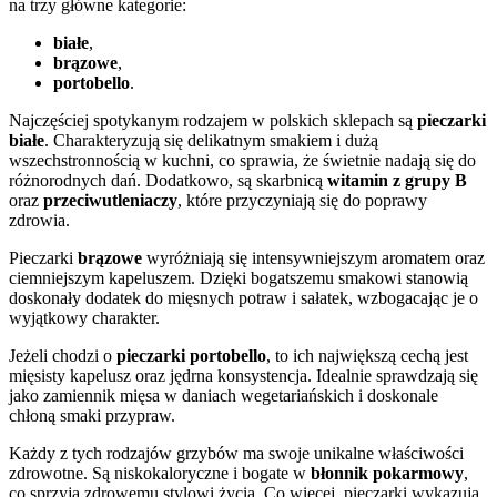
na trzy główne kategorie:
białe
,
brązowe
,
portobello
.
Najczęściej spotykanym rodzajem w polskich sklepach są
pieczarki
białe
. Charakteryzują się delikatnym smakiem i dużą
wszechstronnością w kuchni, co sprawia, że świetnie nadają się do
różnorodnych dań. Dodatkowo, są skarbnicą
witamin z grupy B
oraz
przeciwutleniaczy
, które przyczyniają się do poprawy
zdrowia.
Pieczarki
brązowe
wyróżniają się intensywniejszym aromatem oraz
ciemniejszym kapeluszem. Dzięki bogatszemu smakowi stanowią
doskonały dodatek do mięsnych potraw i sałatek, wzbogacając je o
wyjątkowy charakter.
Jeżeli chodzi o
pieczarki portobello
, to ich największą cechą jest
mięsisty kapelusz oraz jędrna konsystencja. Idealnie sprawdzają się
jako zamiennik mięsa w daniach wegetariańskich i doskonale
chłoną smaki przypraw.
Każdy z tych rodzajów grzybów ma swoje unikalne właściwości
zdrowotne. Są niskokaloryczne i bogate w
błonnik pokarmowy
,
co sprzyja zdrowemu stylowi życia. Co więcej, pieczarki wykazują