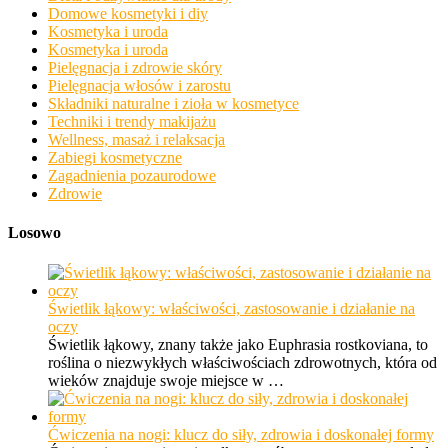
Domowe kosmetyki i diy
Kosmetyka i uroda
Kosmetyka i uroda
Pielęgnacja i zdrowie skóry
Pielęgnacja włosów i zarostu
Składniki naturalne i zioła w kosmetyce
Techniki i trendy makijażu
Wellness, masaż i relaksacja
Zabiegi kosmetyczne
Zagadnienia pozaurodowe
Zdrowie
Losowo
Świetlik łąkowy: właściwości, zastosowanie i działanie na
oczy
Świetlik łąkowy, znany także jako Euphrasia rostkoviana, to
roślina o niezwykłych właściwościach zdrowotnych, która od
wieków znajduje swoje miejsce w …
Ćwiczenia na nogi: klucz do siły, zdrowia i doskonałej formy