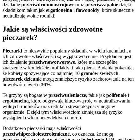
działanie
przeciwdrobnoustrojowe
oraz
przeciwzapalne
dzięki
składnikom takim jak
ergotioneina
i
flawonoidy
, które skutecznie
neutralizują wolne rodniki.
Jakie są właściwości zdrowotne
pieczarek?
Pieczarki
to niezwykle popularny składnik w wielu kuchniach, a
ich zdrowotne właściwości są wyjątkowo cenne. Przykładem jest
ich działanie
przeciwnowotworowe
, które ma szczególne
znaczenie w kontekście profilaktyki raka piersi. Badania pokazują,
że kobiety spożywające co najmniej
10 gramów świeżych
pieczarek dziennie
mogą zmniejszyć ryzyko zachorowania na ten
nowotwór nawet o
36%
.
Te grzyby są bogate w
przeciwutleniacze
, takie jak
polifenole
i
ergotioneina
, które odgrywają kluczową rolę w neutralizowaniu
wolnych rodników oraz redukcji stresu oksydacyjnego w
organizmie. Dzięki tym właściwościom zmniejsza się ryzyko
wystąpienia wielu przewlekłych chorób.
Dodatkowo pieczarki mają właściwości
przeciwhipercholesterolemiczne
, co oznacza, że mogą
przyczyniać się do obniżenia poziomu
cholesterolu LDL
we krwi.