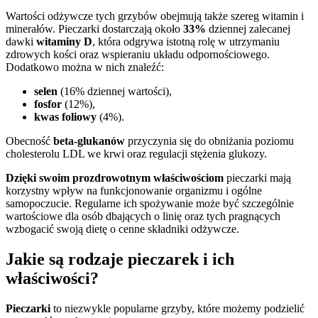
Wartości odżywcze tych grzybów obejmują także szereg witamin i
minerałów. Pieczarki dostarczają około
33%
dziennej zalecanej
dawki
witaminy D
, która odgrywa istotną rolę w utrzymaniu
zdrowych kości oraz wspieraniu układu odpornościowego.
Dodatkowo można w nich znaleźć:
selen
(16% dziennej wartości),
fosfor
(12%),
kwas foliowy
(4%).
Obecność
beta-glukanów
przyczynia się do obniżania poziomu
cholesterolu LDL we krwi oraz regulacji stężenia glukozy.
Dzięki swoim prozdrowotnym właściwościom
pieczarki mają
korzystny wpływ na funkcjonowanie organizmu i ogólne
samopoczucie. Regularne ich spożywanie może być szczególnie
wartościowe dla osób dbających o linię oraz tych pragnących
wzbogacić swoją dietę o cenne składniki odżywcze.
Jakie są rodzaje pieczarek i ich
właściwości?
Pieczarki
to niezwykle popularne grzyby, które możemy podzielić