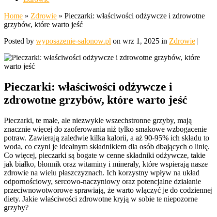
Home
»
Zdrowie
»
Pieczarki: właściwości odżywcze i zdrowotne
grzybów, które warto jeść
Posted by
wyposazenie-salonow.pl
on wrz 1, 2025 in
Zdrowie
|
Pieczarki: właściwości odżywcze i
zdrowotne grzybów, które warto jeść
Pieczarki, te małe, ale niezwykle wszechstronne grzyby, mają
znacznie więcej do zaoferowania niż tylko smakowe wzbogacenie
potraw. Zawierają zaledwie kilka kalorii, a aż 90-95% ich składu to
woda, co czyni je idealnym składnikiem dla osób dbających o linię.
Co więcej, pieczarki są bogate w cenne składniki odżywcze, takie
jak białko, błonnik oraz witaminy i minerały, które wspierają nasze
zdrowie na wielu płaszczyznach. Ich korzystny wpływ na układ
odpornościowy, sercowo-naczyniowy oraz potencjalne działanie
przeciwnowotworowe sprawiają, że warto włączyć je do codziennej
diety. Jakie właściwości zdrowotne kryją w sobie te niepozorne
grzyby?