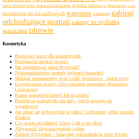
salon kosmetyczny warszawa mokotów
stylistka osobista w Warszawie
uroda
zabiegi
wapozon
urządzenie do fal radiowych
wapozony
odchudzające poznań
zakupy ze stylistką
zdrowie
warszawa
Kosmetyka
Branżowe kursy dla kosmetyczek
Pielęgnacja męskiej twarzy.
Jak reklamować salon fryzjerski?
Najpopularniejsze metody stylizacji paznokci
Makijaż permanentny oczu Łódź, Warszawa – ładne rzęsy
Oczyszczanie twarzy. Oczyszczanie manualne Warszawa,
Legionowo
Kupuj kosmetyki taniej! Jak to zrobić?
Prezent na walentynki dla niej – niech poczuje się
wyjątkowo!
Jak ubrać się stylowo bez wysiłku? 3 elementy, które zawsze
działają
Czy warto przedłużyć włosy i jak o nie dbać
Aktywność fizyczna jesienią i zimą
Zabiegi fryzjerskie – balayage, rekonstrukcja joico fryzjer