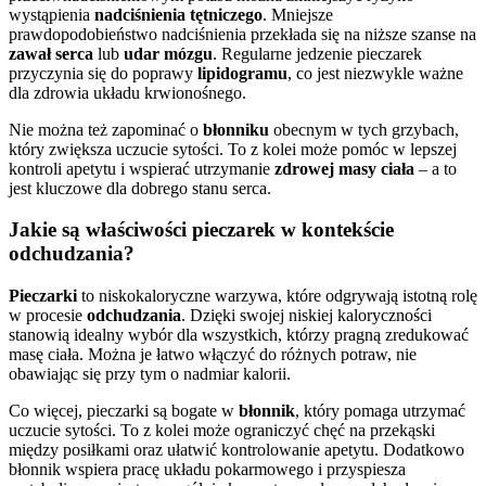
wystąpienia
nadciśnienia tętniczego
. Mniejsze
prawdopodobieństwo nadciśnienia przekłada się na niższe szanse na
zawał serca
lub
udar mózgu
. Regularne jedzenie pieczarek
przyczynia się do poprawy
lipidogramu
, co jest niezwykle ważne
dla zdrowia układu krwionośnego.
Nie można też zapominać o
błonniku
obecnym w tych grzybach,
który zwiększa uczucie sytości. To z kolei może pomóc w lepszej
kontroli apetytu i wspierać utrzymanie
zdrowej masy ciała
– a to
jest kluczowe dla dobrego stanu serca.
Jakie są właściwości pieczarek w kontekście
odchudzania?
Pieczarki
to niskokaloryczne warzywa, które odgrywają istotną rolę
w procesie
odchudzania
. Dzięki swojej niskiej kaloryczności
stanowią idealny wybór dla wszystkich, którzy pragną zredukować
masę ciała. Można je łatwo włączyć do różnych potraw, nie
obawiając się przy tym o nadmiar kalorii.
Co więcej, pieczarki są bogate w
błonnik
, który pomaga utrzymać
uczucie sytości. To z kolei może ograniczyć chęć na przekąski
między posiłkami oraz ułatwić kontrolowanie apetytu. Dodatkowo
błonnik wspiera pracę układu pokarmowego i przyspiesza