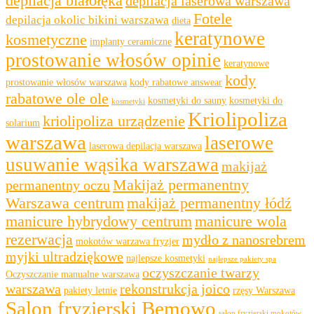
depilacja białołęka
depilacja laserowa warszawa
Fotele
depilacja okolic bikini warszawa
dieta
keratynowe
kosmetyczne
implanty ceramiczne
prostowanie włosów opinie
keratynowe
kody
prostowanie włosów warszawa
kody rabatowe answear
rabatowe ole ole
kosmetyki do sauny
kosmetyki do
kosmetyki
Kriolipoliza
kriolipoliza urządzenie
solarium
warszawa
laserowe
laserowa depilacja warszawa
usuwanie wąsika warszawa
makijaż
Makijaż permanentny
permanentny oczu
Warszawa centrum
makijaż permanentny łódź
manicure hybrydowy centrum
manicure wola
rezerwacja
mydło z nanosrebrem
mokotów warzawa fryzjer
myjki ultradziękowe
najlepsze kosmetyki
najlepsze pakiety spa
oczyszczanie twarzy
Oczyszczanie manualne warszawa
warszawa
rekonstrukcja joico
pakiety letnie
rzęsy Warszawa
Salon fryzjerski Bemowo
salon fryzjerski mokotów