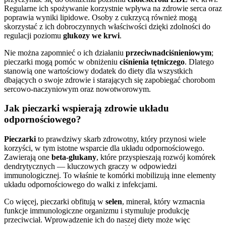
Regularne ich spożywanie korzystnie wpływa na zdrowie serca oraz
poprawia wyniki lipidowe. Osoby z cukrzycą również mogą
skorzystać z ich dobroczynnych właściwości dzięki zdolności do
regulacji poziomu
glukozy we krwi
.
Nie można zapomnieć o ich działaniu
przeciwnadciśnieniowym
;
pieczarki mogą pomóc w obniżeniu
ciśnienia tętniczego
. Dlatego
stanowią one wartościowy dodatek do diety dla wszystkich
dbających o swoje zdrowie i starających się zapobiegać chorobom
sercowo-naczyniowym oraz nowotworowym.
Jak pieczarki wspierają zdrowie układu
odpornościowego?
Pieczarki
to prawdziwy skarb zdrowotny, który przynosi wiele
korzyści, w tym istotne wsparcie dla układu odpornościowego.
Zawierają one
beta-glukany
, które przyspieszają rozwój komórek
dendrytycznych — kluczowych graczy w odpowiedzi
immunologicznej. To właśnie te komórki mobilizują inne elementy
układu odpornościowego do walki z infekcjami.
Co więcej, pieczarki obfitują w
selen
, minerał, który wzmacnia
funkcje immunologiczne organizmu i stymuluje produkcję
przeciwciał. Wprowadzenie ich do naszej diety może więc