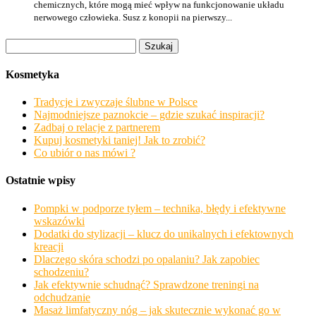
chemicznych, które mogą mieć wpływ na funkcjonowanie układu
nerwowego człowieka. Susz z konopii na pierwszy...
Szukaj:
Kosmetyka
Tradycje i zwyczaje ślubne w Polsce
Najmodniejsze paznokcie – gdzie szukać inspiracji?
Zadbaj o relacje z partnerem
Kupuj kosmetyki taniej! Jak to zrobić?
Co ubiór o nas mówi ?
Ostatnie wpisy
Pompki w podporze tyłem – technika, błędy i efektywne
wskazówki
Dodatki do stylizacji – klucz do unikalnych i efektownych
kreacji
Dlaczego skóra schodzi po opalaniu? Jak zapobiec
schodzeniu?
Jak efektywnie schudnąć? Sprawdzone treningi na
odchudzanie
Masaż limfatyczny nóg – jak skutecznie wykonać go w