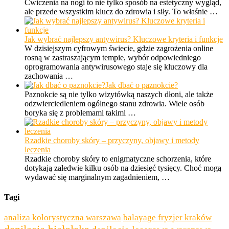
Ćwiczenia na nogi to nie tylko sposób na estetyczny wygląd,
ale przede wszystkim klucz do zdrowia i siły. To właśnie …
Jak wybrać najlepszy antywirus? Kluczowe kryteria i funkcje
W dzisiejszym cyfrowym świecie, gdzie zagrożenia online
rosną w zastraszającym tempie, wybór odpowiedniego
oprogramowania antywirusowego staje się kluczowy dla
zachowania …
Jak dbać o paznokcie?
Paznokcie są nie tylko wizytówką naszych dłoni, ale także
odzwierciedleniem ogólnego stanu zdrowia. Wiele osób
boryka się z problemami takimi …
Rzadkie choroby skóry – przyczyny, objawy i metody
leczenia
Rzadkie choroby skóry to enigmatyczne schorzenia, które
dotykają zaledwie kilku osób na dziesięć tysięcy. Choć mogą
wydawać się marginalnym zagadnieniem, …
Tagi
analiza kolorystyczna warszawa
balayage fryzjer kraków