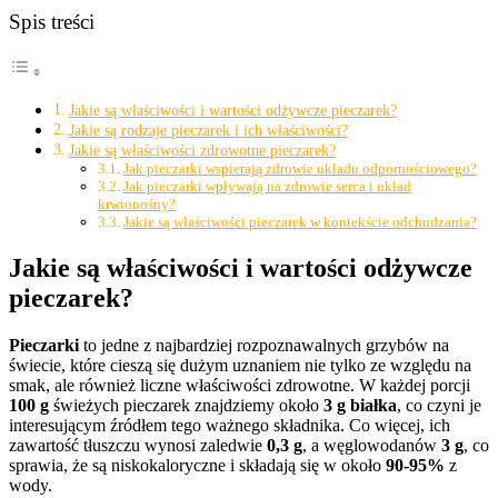
Spis treści
Jakie są właściwości i wartości odżywcze pieczarek?
Jakie są rodzaje pieczarek i ich właściwości?
Jakie są właściwości zdrowotne pieczarek?
Jak pieczarki wspierają zdrowie układu odpornościowego?
Jak pieczarki wpływają na zdrowie serca i układ
krwionośny?
Jakie są właściwości pieczarek w kontekście odchudzania?
Jakie są właściwości i wartości odżywcze
pieczarek?
Pieczarki
to jedne z najbardziej rozpoznawalnych grzybów na
świecie, które cieszą się dużym uznaniem nie tylko ze względu na
smak, ale również liczne właściwości zdrowotne. W każdej porcji
100 g
świeżych pieczarek znajdziemy około
3 g białka
, co czyni je
interesującym źródłem tego ważnego składnika. Co więcej, ich
zawartość tłuszczu wynosi zaledwie
0,3 g
, a węglowodanów
3 g
, co
sprawia, że są niskokaloryczne i składają się w około
90-95%
z
wody.