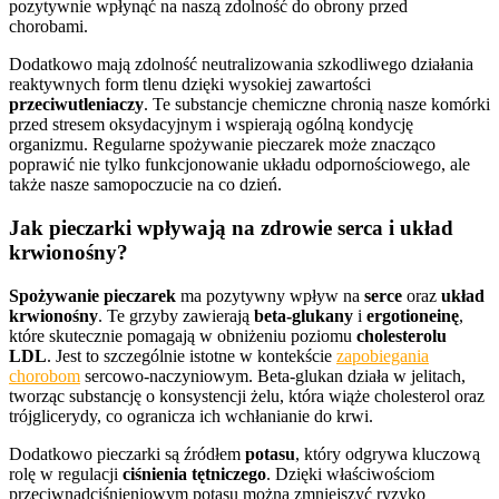
pozytywnie wpłynąć na naszą zdolność do obrony przed
chorobami.
Dodatkowo mają zdolność neutralizowania szkodliwego działania
reaktywnych form tlenu dzięki wysokiej zawartości
przeciwutleniaczy
. Te substancje chemiczne chronią nasze komórki
przed stresem oksydacyjnym i wspierają ogólną kondycję
organizmu. Regularne spożywanie pieczarek może znacząco
poprawić nie tylko funkcjonowanie układu odpornościowego, ale
także nasze samopoczucie na co dzień.
Jak pieczarki wpływają na zdrowie serca i układ
krwionośny?
Spożywanie pieczarek
ma pozytywny wpływ na
serce
oraz
układ
krwionośny
. Te grzyby zawierają
beta-glukany
i
ergotioneinę
,
które skutecznie pomagają w obniżeniu poziomu
cholesterolu
LDL
. Jest to szczególnie istotne w kontekście
zapobiegania
chorobom
sercowo-naczyniowym. Beta-glukan działa w jelitach,
tworząc substancję o konsystencji żelu, która wiąże cholesterol oraz
trójglicerydy, co ogranicza ich wchłanianie do krwi.
Dodatkowo pieczarki są źródłem
potasu
, który odgrywa kluczową
rolę w regulacji
ciśnienia tętniczego
. Dzięki właściwościom
przeciwnadciśnieniowym potasu można zmniejszyć ryzyko