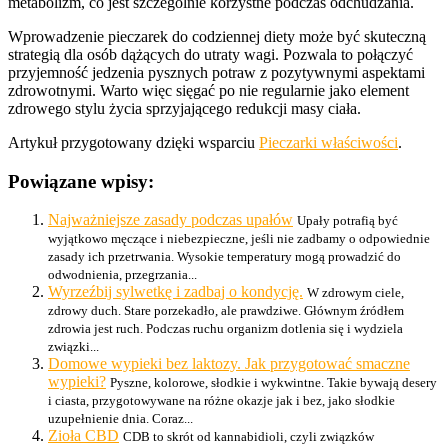
metabolizm, co jest szczególnie korzystne podczas odchudzania.
Wprowadzenie pieczarek do codziennej diety może być skuteczną
strategią dla osób dążących do utraty wagi. Pozwala to połączyć
przyjemność jedzenia pysznych potraw z pozytywnymi aspektami
zdrowotnymi. Warto więc sięgać po nie regularnie jako element
zdrowego stylu życia sprzyjającego redukcji masy ciała.
Artykuł przygotowany dzięki wsparciu
Pieczarki właściwości
.
Powiązane wpisy:
Najważniejsze zasady podczas upałów
Upały potrafią być
wyjątkowo męczące i niebezpieczne, jeśli nie zadbamy o odpowiednie
zasady ich przetrwania. Wysokie temperatury mogą prowadzić do
odwodnienia, przegrzania...
Wyrzeźbij sylwetkę i zadbaj o kondycję.
W zdrowym ciele,
zdrowy duch. Stare porzekadło, ale prawdziwe. Głównym źródłem
zdrowia jest ruch. Podczas ruchu organizm dotlenia się i wydziela
związki...
Domowe wypieki bez laktozy. Jak przygotować smaczne
wypieki?
Pyszne, kolorowe, słodkie i wykwintne. Takie bywają desery
i ciasta, przygotowywane na różne okazje jak i bez, jako słodkie
uzupełnienie dnia. Coraz...
Zioła CBD
CDB to skrót od kannabidioli, czyli związków