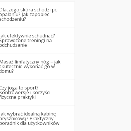
Dlaczego skóra schodzi po
opalaniu? Jak zapobiec
schodzeniu?
Jak efektywnie schudnąć?
Sprawdzone treningi na
odchudzanie
Masaż limfatyczny nóg – jak
skutecznie wykonać go w
domu?
Czy joga to sport?
Kontrowersje i korzyści
fizyczne praktyki
Jak wybrać idealną kabinę
prysznicową? Praktyczny
poradnik dla użytkowników