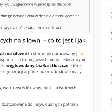
y być uwzględnione w jadłospisie dla osób
edniego nawodnienia w diecie dla trenujących na
iowy dla osób ćwiczących na siłowni
cych na siłowni – co to jest i jak
ych na siłowni
to starannie opracowany
plan
wsparcie ich treningowych ambicji. Kluczowymi
iki:
węglowodany
,
białka
i
tłuszcze
, które
w regeneracji organizmu oraz budowie masy
, warto zwrócić uwagę na kilka istotnych
ć dostosowana do indywidualnych potrzeb