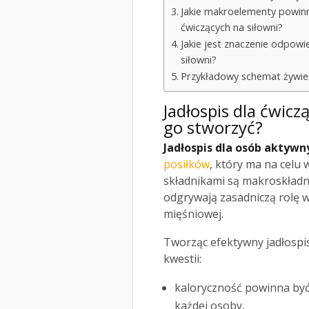
Jakie makroelementy powinn
ćwiczących na siłowni?
Jakie jest znaczenie odpowi
siłowni?
Przykładowy schemat żywien
Jadłospis dla ćwiczą
go stworzyć?
Jadłospis dla osób aktywn
posiłków
, który ma na celu 
składnikami są makroskładn
odgrywają zasadniczą rolę 
mięśniowej.
Tworząc efektywny jadłospis
kwestii:
kaloryczność powinna by
każdej osoby,