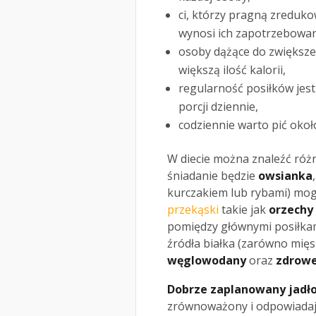
ci, którzy pragną zreduko
wynosi ich zapotrzebowan
osoby dążące do zwiększe
większą ilość kalorii,
regularność posiłków jest
porcji dziennie,
codziennie warto pić około
W diecie można znaleźć ró
śniadanie będzie
owsianka
kurczakiem lub rybami) mog
przekąski
takie jak
orzechy
pomiędzy głównymi posiłkam
źródła białka (zarówno mięsn
węglowodany
oraz
zdrowe
Dobrze zaplanowany jadło
zrównoważony i odpowiadają