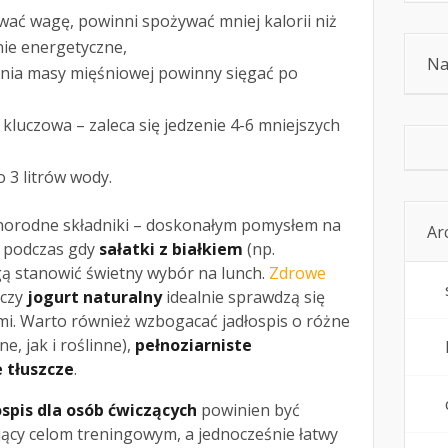
wać wagę, powinni spożywać mniej kalorii niż
ie energetyczne,
Na
nia masy mięśniowej powinny sięgać po
 kluczowa – zaleca się jedzenie 4-6 mniejszych
 3 litrów wody.
żnorodne składniki – doskonałym pomysłem na
Ar
, podczas gdy
sałatki z białkiem
(np.
ą stanowić świetny wybór na lunch.
Zdrowe
czy
jogurt naturalny
idealnie sprawdzą się
i. Warto również wzbogacać jadłospis o różne
e, jak i roślinne),
pełnoziarniste
 tłuszcze
.
spis dla osób ćwiczących
powinien być
cy celom treningowym, a jednocześnie łatwy