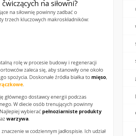
b ćwiczących na siłowni?
jące na siłownię powinny zadbać o
ty trzech kluczowych makroskładników:
lną rolę w procesie budowy i regeneracji
ortowców zaleca się, aby stanowiły one około
go spożycia. Doskonałe źródła białka to
mięso
,
trączkowe
.
ję głównego dostawcy energii podczas
znego. W diecie osób trenujących powinny
 Najlepiej wybierać
pełnoziarniste produkty
az
warzywa
.
 znaczenie w codziennym jadłospisie. Ich udział