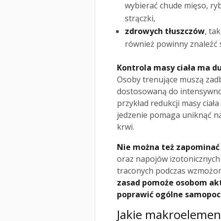
wybierać chude mięso, ryby
strączki,
zdrowych tłuszczów
, ta
również powinny znaleźć s
Kontrola masy ciała ma d
Osoby trenujące muszą zadb
dostosowaną do intensywnoś
przykład redukcji masy ciał
jedzenie pomaga uniknąć na
krwi.
Nie można też zapominać 
oraz napojów izotonicznych 
traconych podczas wzmożon
zasad pomoże osobom akt
poprawić ogólne samopoc
Jakie makroelemen