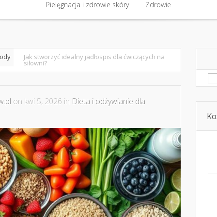
półpraca i kontakt
Pielęgnacja i zdrowie skóry
Domowe kosmetyki i diy
Zdrowie
Kosmetyka i ur
Pielęgnacja i zdrowie skóry
Zdrowie
rody
Jak stworzyć idealny jadłospis dla ćwiczących na
siłowni?
Sz
.pl
on kwi 5, 2026 in
Dieta i odżywianie dla
Ko