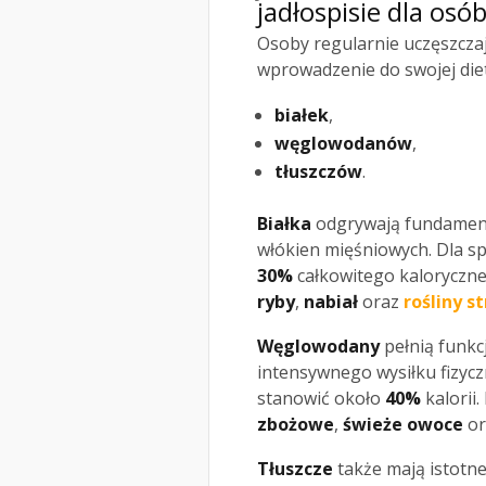
jadłospisie dla osó
Osoby regularnie uczęszcza
wprowadzenie do swojej die
białek
,
węglowodanów
,
tłuszczów
.
Białka
odgrywają fundamenta
włókien mięśniowych. Dla sp
30%
całkowitego kaloryczne
ryby
,
nabiał
oraz
rośliny s
Węglowodany
pełnią funkc
intensywnego wysiłku fizyc
stanowić około
40%
kalorii.
zbożowe
,
świeże owoce
or
Tłuszcze
także mają istotne