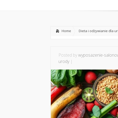
Home
O mnie
Ws
Home
Dieta i odżywianie dla u
Posted by
wyposazenie-salonow
urody
|