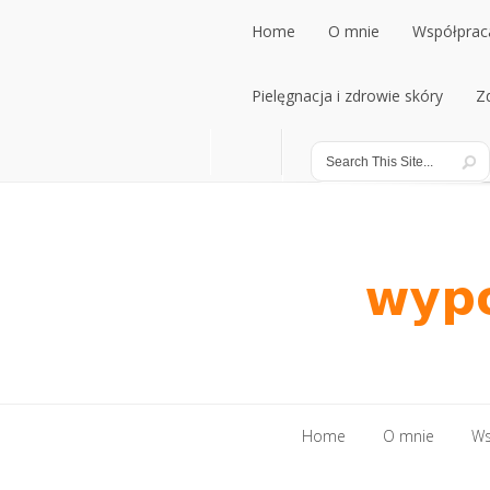
Home
O mnie
Współpraca
Home
Pielęgnacja i zdrowie skóry
O mnie
Współpraca
Z
Pielęgnacja i zdrowie skóry
Z
Home
O mnie
Ws