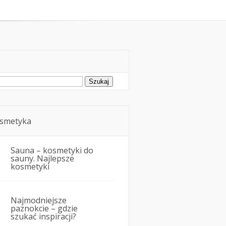
oda
Kosmetyka i uroda
ukaj:
smetyka
Sauna – kosmetyki do
sauny. Najlepsze
kosmetyki
Najmodniejsze
paznokcie – gdzie
szukać inspiracji?