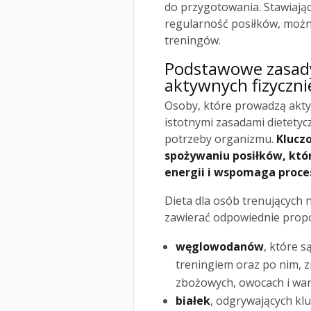
do przygotowania. Stawiają
regularność posiłków, możn
treningów.
Podstawowe zasady
aktywnych fizyczni
Osoby, które prowadzą akty
istotnymi zasadami dietetyc
potrzeby organizmu.
Klucz
spożywaniu posiłków, któ
energii i wspomaga proce
Dieta dla osób trenujących 
zawierać odpowiednie prop
węglowodanów
, które 
treningiem oraz po nim, z
zbożowych, owocach i wa
białek
, odgrywających kl