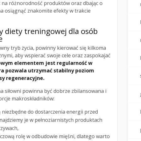
c na różnorodność produktów oraz dbając o
a osiągnąć znakomite efekty w trakcie
 diety treningowej dla osób
e
wny tryb życia, powinny kierować się kilkoma
znymi, aby wspierać swoje cele oraz zaspokajać
owym elementem jest regularność w
ra pozwala utrzymać stabilny poziom
sy regeneracyjne.
na siłowni powinna być dobrze zbilansowana i
orcje makroskładników:
są niezbędne do dostarczenia energii przed
najdziemy je w pełnoziarnistych produktach
rzywach,
uczową rolę w odbudowie mięśni, dlatego warto