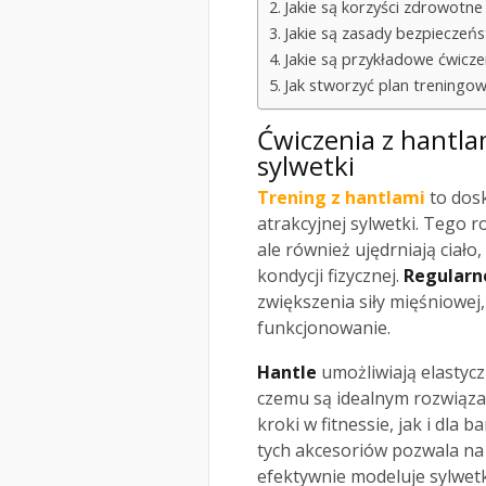
Jakie są korzyści zdrowotne
Jakie są zasady bezpieczeńs
Jakie są przykładowe ćwicze
Jak stworzyć plan treningow
Ćwiczenia z hantlam
sylwetki
Trening z hantlami
to dosk
atrakcyjnej sylwetki. Tego r
ale również ujędrniają ciało
kondycji fizycznej.
Regularn
zwiększenia siły mięśniowe
funkcjonowanie.
Hantle
umożliwiają elastycz
czemu są idealnym rozwiąza
kroki w fitnessie, jak i dla
tych akcesoriów pozwala n
efektywnie modeluje sylwetk