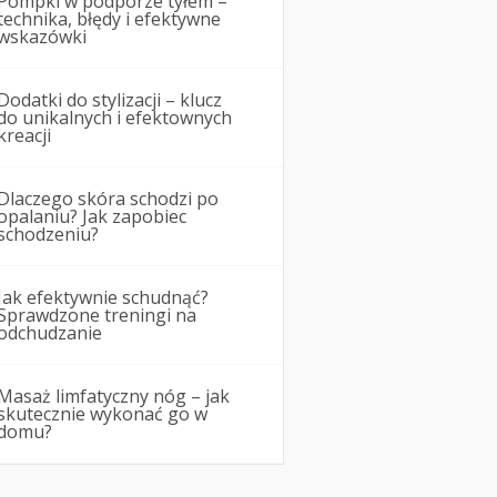
Pompki w podporze tyłem –
technika, błędy i efektywne
wskazówki
Dodatki do stylizacji – klucz
do unikalnych i efektownych
kreacji
Dlaczego skóra schodzi po
opalaniu? Jak zapobiec
schodzeniu?
Jak efektywnie schudnąć?
Sprawdzone treningi na
odchudzanie
Masaż limfatyczny nóg – jak
skutecznie wykonać go w
domu?