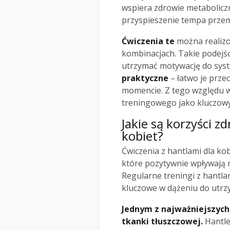
wspiera zdrowie metabolicz
przyspieszenie tempa przem
Ćwiczenia te
można realizo
kombinacjach. Takie podejś
utrzymać motywację do sys
praktyczne
– łatwo je prz
momencie. Z tego względu w
treningowego jako kluczowy
Jakie są korzyści 
kobiet?
Ćwiczenia z hantlami dla ko
które pozytywnie wpływają 
Regularne treningi z hantla
kluczowe w dążeniu do utr
Jednym z najważniejszych
tkanki tłuszczowej.
Hantle