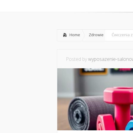
Home
O mnie
Ws
Home
Zdrowie
Ćwiczenia z 
Posted by
wyposazenie-salonow