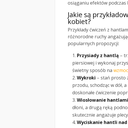
osiąganiu efektów podczas 
Jakie są przykłado
kobiet?
Przykłady ćwiczeń z hantlami
różnorodne ruchy angażując
popularnych propozycji:
Przysiady z hantlą
– tr
piersiowej i wykonaj przys
świetny sposób na
wzmoc
Wykroki
– stań prosto z
przodu, schodząc w dół, a
doskonałe ćwiczenie popr
Wiosłowanie hantlam
dłoni, a drugą ręką podno
skutecznie angażuje plecy
Wyciskanie hantli nad