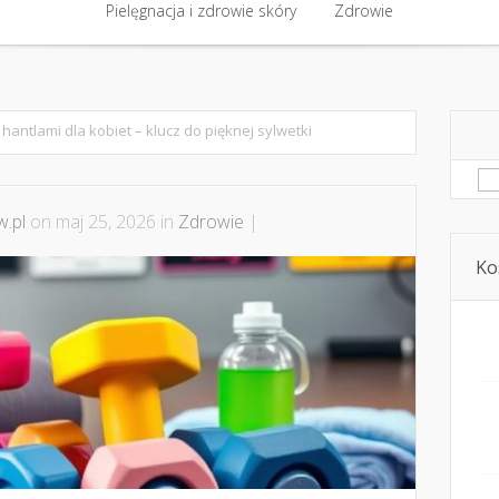
półpraca i kontakt
Pielęgnacja i zdrowie skóry
Domowe kosmetyki i diy
Zdrowie
Kosmetyka i ur
Pielęgnacja i zdrowie skóry
Zdrowie
hantlami dla kobiet – klucz do pięknej sylwetki
Sz
.pl
on maj 25, 2026 in
Zdrowie
|
Ko