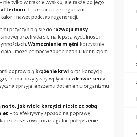
 nie tylko w trakcie wysiłku, ale także po jego
u
afterburn
. To oznacza, że organizm
kalorii nawet podczas regeneracji.
ami przyczyniają się do
rozwoju masy
ięśniowej przekłada się na lepszą wydolność i
zynnościach.
Wzmocnienie mięśni
korzystnie
 ciała i może pomóc w zapobieganiu kontuzjom
.
lami poprawiają
krążenie krwi
oraz kondycję
go, co ma pozytywny wpływ na
zdrowie serca
.
zyczna sprzyja lepszemu dotlenieniu organizmu
na to, jak wiele korzyści niesie ze sobą
biet
– to efektywny sposób na poprawę
 tkanki tłuszczowej oraz ogólne polepszenie