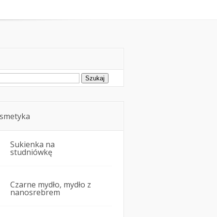
oda
Kosmetyka i uroda
ukaj:
smetyka
Sukienka na
studniówkę
Czarne mydło, mydło z
nanosrebrem