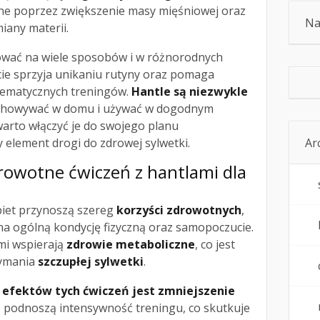
ne poprzez zwiększenie masy mięśniowej oraz
Na
iany materii.
wać na wiele sposobów i w różnorodnych
cie sprzyja unikaniu rutyny oraz pomaga
tematycznych treningów.
Hantle są niezwykle
echowywać w domu i używać w dogodnym
arto włączyć je do swojego planu
Ar
 element drogi do zdrowej sylwetki.
zdrowotne ćwiczeń z hantlami dla
biet przynoszą szereg
korzyści zdrowotnych
,
na ogólną kondycję fizyczną oraz samopoczucie.
mi wspierają
zdrowie metaboliczne
, co jest
zymania
szczupłej sylwetki
.
 efektów tych ćwiczeń jest zmniejszenie
 podnoszą intensywność treningu, co skutkuje