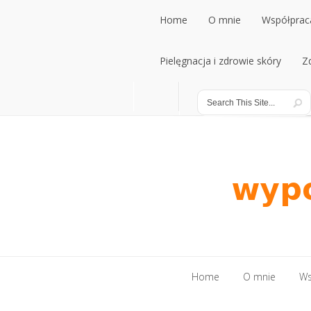
Home
O mnie
Współpraca
Home
Pielęgnacja i zdrowie skóry
O mnie
Współpraca
Z
Pielęgnacja i zdrowie skóry
Z
Home
O mnie
Ws