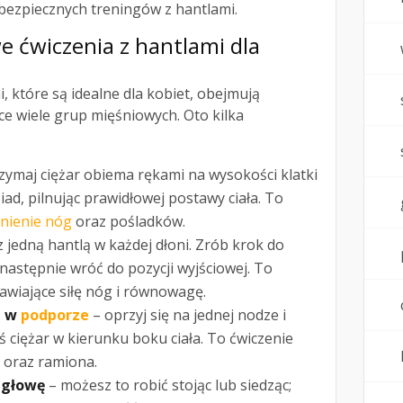
bezpiecznych treningów z hantlami.
we ćwiczenia z hantlami dla
, które są idealne dla kobiet, obejmują
e wiele grup mięśniowych. Oto kilka
zymaj ciężar obiema rękami na wysokości klatki
iad, pilnując prawidłowej postawy ciała. To
nienie nóg
oraz pośladków.
 jedną hantlą w każdej dłoni. Zrób krok do
 następnie wróć do pozycji wyjściowej. To
awiające siłę nóg i równowagę.
i w
podporze
– oprzyj się na jednej nodze i
ś ciężar w kierunku boku ciała. To ćwiczenie
 oraz ramiona.
 głowę
– możesz to robić stojąc lub siedząc;