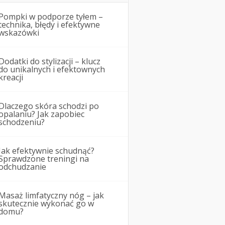
Pompki w podporze tyłem –
technika, błędy i efektywne
wskazówki
Dodatki do stylizacji – klucz
do unikalnych i efektownych
kreacji
Dlaczego skóra schodzi po
opalaniu? Jak zapobiec
schodzeniu?
Jak efektywnie schudnąć?
Sprawdzone treningi na
odchudzanie
Masaż limfatyczny nóg – jak
skutecznie wykonać go w
domu?