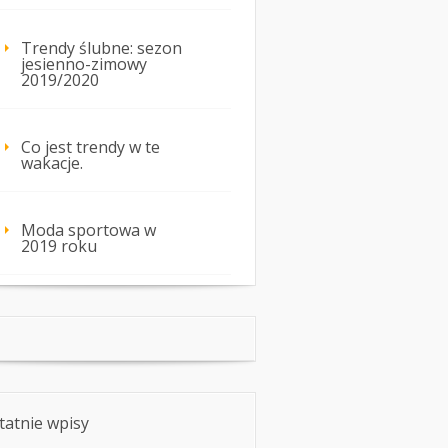
Trendy ślubne: sezon
jesienno-zimowy
2019/2020
Co jest trendy w te
wakacje.
Moda sportowa w
2019 roku
tatnie wpisy