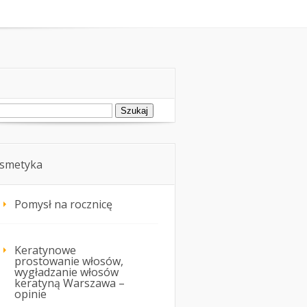
oda
Kosmetyka i uroda
ukaj:
smetyka
Pomysł na rocznicę
Keratynowe
prostowanie włosów,
wygładzanie włosów
keratyną Warszawa –
opinie