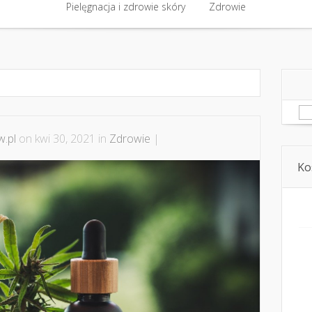
półpraca i kontakt
Pielęgnacja i zdrowie skóry
Domowe kosmetyki i diy
Zdrowie
Kosmetyka i ur
Pielęgnacja i zdrowie skóry
Zdrowie
Sz
.pl
on kwi 30, 2021 in
Zdrowie
|
Ko