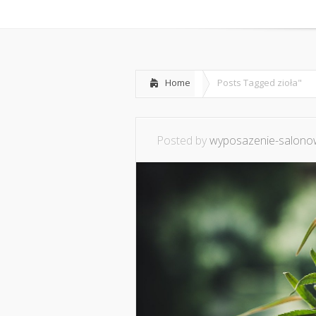
Home
O mnie
Ws
Home
Posts Tagged
zioła"
Posted by
wyposazenie-salonow