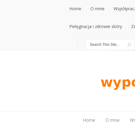
Home
O mnie
Współpraca
Home
Pielęgnacja i zdrowie skóry
O mnie
Współpraca
Z
Pielęgnacja i zdrowie skóry
Z
Home
O mnie
Ws