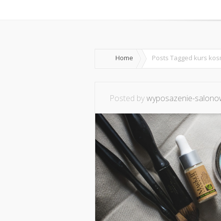
Home
O mnie
Ws
Home
Posts Tagged
kurs kosm
Posted by
wyposazenie-salonow