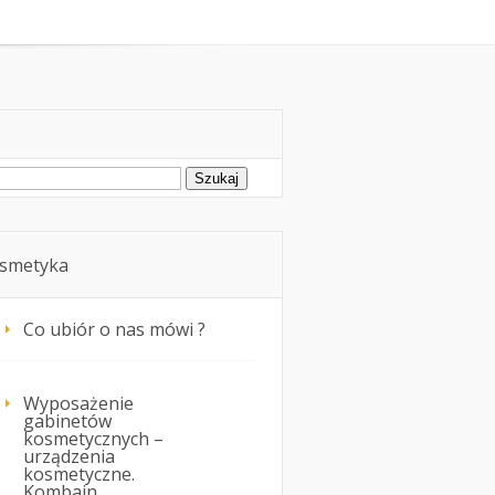
oda
Kosmetyka i uroda
ukaj:
smetyka
Co ubiór o nas mówi ?
Wyposażenie
gabinetów
kosmetycznych –
urządzenia
kosmetyczne.
Kombajn