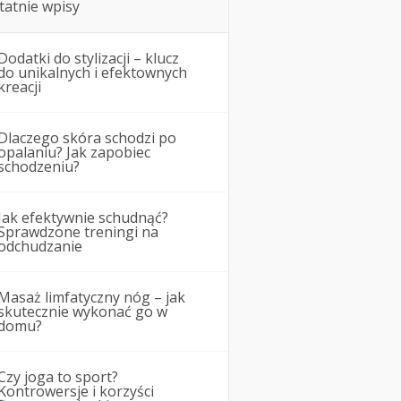
tatnie wpisy
Dodatki do stylizacji – klucz
do unikalnych i efektownych
kreacji
Dlaczego skóra schodzi po
opalaniu? Jak zapobiec
schodzeniu?
Jak efektywnie schudnąć?
Sprawdzone treningi na
odchudzanie
Masaż limfatyczny nóg – jak
skutecznie wykonać go w
domu?
Czy joga to sport?
Kontrowersje i korzyści