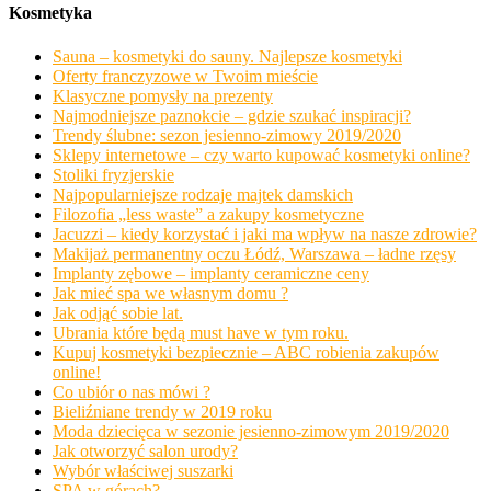
Kosmetyka
Sauna – kosmetyki do sauny. Najlepsze kosmetyki
Oferty franczyzowe w Twoim mieście
Klasyczne pomysły na prezenty
Najmodniejsze paznokcie – gdzie szukać inspiracji?
Trendy ślubne: sezon jesienno-zimowy 2019/2020
Sklepy internetowe – czy warto kupować kosmetyki online?
Stoliki fryzjerskie
Najpopularniejsze rodzaje majtek damskich
Filozofia „less waste” a zakupy kosmetyczne
Jacuzzi – kiedy korzystać i jaki ma wpływ na nasze zdrowie?
Makijaż permanentny oczu Łódź, Warszawa – ładne rzęsy
Implanty zębowe – implanty ceramiczne ceny
Jak mieć spa we własnym domu ?
Jak odjąć sobie lat.
Ubrania które będą must have w tym roku.
Kupuj kosmetyki bezpiecznie – ABC robienia zakupów
online!
Co ubiór o nas mówi ?
Bieliźniane trendy w 2019 roku
Moda dziecięca w sezonie jesienno-zimowym 2019/2020
Jak otworzyć salon urody?
Wybór właściwej suszarki
SPA w górach?