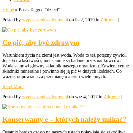
Home
»
Posts Tagged
"
dzieci"
Posted by
wyposazenie-salonow.pl
on lis 2, 2019 in
Zdrowie
|
Co pić, aby być zdrowym
Warunkiem życia na ziemi jest woda. Woda to też potężny żywioł.
Jej siła i właściwości, nieustannie są badane przez naukowców.
Woda stanowi główny składnik naszego organizmu. Zawiera cenne
składniki mineralne i powinno się ją pić w dużych ilościach. Co
ważne, odpowiada za przemianę materii i wiele innych...
Read More
Posted by
wyposazenie-salonow.pl
on wrz 4, 2017 in
Zdrowie
|
Konserwanty e – których należy unikać?
Ostatnio bardzo często na naszych ustach pojawiają się szkodliwe