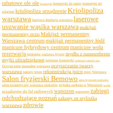
rabatowe ole ole
kosmetyki do sauny
kosmetyki do
kosmetyki
Kriolipoliza
kriolipoliza urządzenie
solarium
warszawa
laserowe
laserowa depilacja warszawa
usuwanie wąsika warszawa
makijaż
Makijaż permanentny
permanentny oczu
Warszawa centrum
makijaż permanentny łódź
manicure hybrydowy centrum
manicure wola
rezerwacja
mydło z nanosrebrem
mokotów warzawa fryzjer
myjki ultradziękowe
najlepsze kosmetyki
najlepsze pakiety spa
oczyszczanie twarzy
Oczyszczanie manualne warszawa
warszawa
rekonstrukcja joico
pakiety letnie
rzęsy Warszawa
Salon fryzjerski Bemowo
salon fryzjerski mokotów
salon kosmetyczny warszawa mokotów
stylistka osobista w Warszawie
uroda
zabiegi
wapozon
urządzenie do fal radiowych
wapozony
odchudzające poznań
zakupy ze stylistką
zdrowie
warszawa