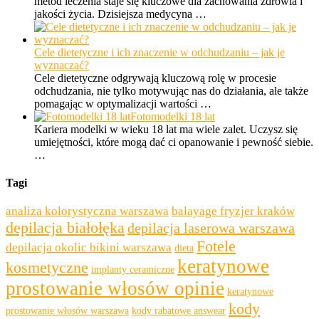
metod leczenia staje się kluczowe dla zachowania zdrowia i
jakości życia. Dzisiejsza medycyna …
Cele dietetyczne i ich znaczenie w odchudzaniu – jak je
wyznaczać?
Cele dietetyczne odgrywają kluczową rolę w procesie
odchudzania, nie tylko motywując nas do działania, ale także
pomagając w optymalizacji wartości …
Fotomodelki 18 lat
Kariera modelki w wieku 18 lat ma wiele zalet. Uczysz się
umiejętności, które mogą dać ci opanowanie i pewność siebie.
…
Tagi
analiza kolorystyczna warszawa
balayage fryzjer kraków
depilacja białołęka
depilacja laserowa warszawa
Fotele
depilacja okolic bikini warszawa
dieta
keratynowe
kosmetyczne
implanty ceramiczne
prostowanie włosów opinie
keratynowe
kody
prostowanie włosów warszawa
kody rabatowe answear