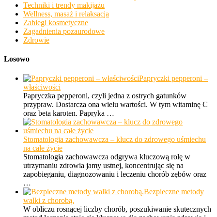
Techniki i trendy makijażu
Wellness, masaż i relaksacja
Zabiegi kosmetyczne
Zagadnienia pozaurodowe
Zdrowie
Losowo
Papryczki pepperoni –
właściwości
Papryczka pepperoni, czyli jedna z ostrych gatunków
przypraw. Dostarcza ona wielu wartości. W tym witaminę C
oraz beta karoten. Papryka …
Stomatologia zachowawcza – klucz do zdrowego uśmiechu
na całe życie
Stomatologia zachowawcza odgrywa kluczową rolę w
utrzymaniu zdrowia jamy ustnej, koncentrując się na
zapobieganiu, diagnozowaniu i leczeniu chorób zębów oraz
…
Bezpieczne metody
walki z chorobą.
W obliczu rosnącej liczby chorób, poszukiwanie skutecznych