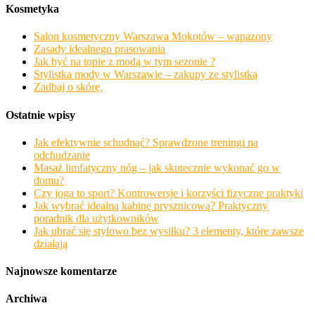
Kosmetyka
Salon kosmetyczny Warszawa Mokotów – wapazony
Zasady idealnego prasowania
Jak być na topie z modą w tym sezonie ?
Stylistka mody w Warszawie – zakupy ze stylistką
Zadbaj o skórę.
Ostatnie wpisy
Jak efektywnie schudnąć? Sprawdzone treningi na
odchudzanie
Masaż limfatyczny nóg – jak skutecznie wykonać go w
domu?
Czy joga to sport? Kontrowersje i korzyści fizyczne praktyki
Jak wybrać idealną kabinę prysznicową? Praktyczny
poradnik dla użytkowników
Jak ubrać się stylowo bez wysiłku? 3 elementy, które zawsze
działają
Najnowsze komentarze
Archiwa