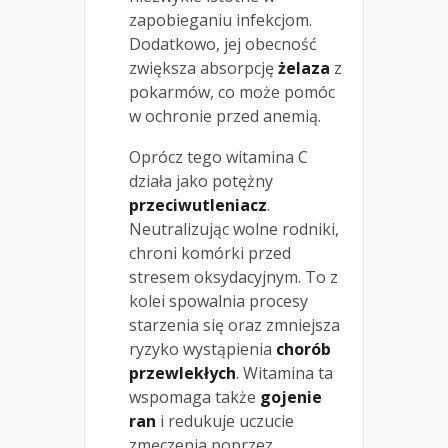
zapobieganiu infekcjom.
Dodatkowo, jej obecność
zwiększa absorpcję
żelaza
z
pokarmów, co może pomóc
w ochronie przed anemią.
Oprócz tego witamina C
działa jako potężny
przeciwutleniacz
.
Neutralizując wolne rodniki,
chroni komórki przed
stresem oksydacyjnym. To z
kolei spowalnia procesy
starzenia się oraz zmniejsza
ryzyko wystąpienia
chorób
przewlekłych
. Witamina ta
wspomaga także
gojenie
ran
i redukuje uczucie
zmęczenia poprzez