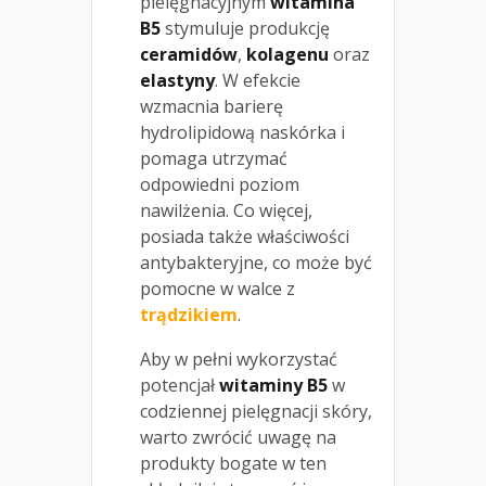
pielęgnacyjnym
witamina
B5
stymuluje produkcję
ceramidów
,
kolagenu
oraz
elastyny
. W efekcie
wzmacnia barierę
hydrolipidową naskórka i
pomaga utrzymać
odpowiedni poziom
nawilżenia. Co więcej,
posiada także właściwości
antybakteryjne, co może być
pomocne w walce z
trądzikiem
.
Aby w pełni wykorzystać
potencjał
witaminy B5
w
codziennej pielęgnacji skóry,
warto zwrócić uwagę na
produkty bogate w ten