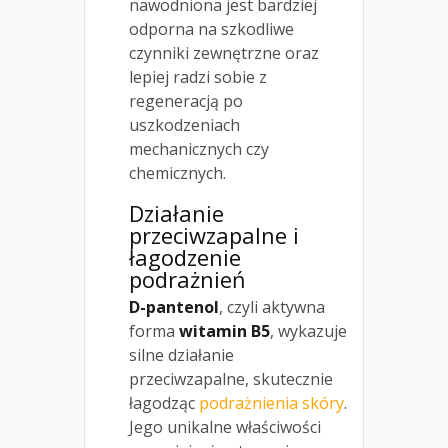
nawodniona jest bardziej
odporna na szkodliwe
czynniki zewnętrzne oraz
lepiej radzi sobie z
regeneracją po
uszkodzeniach
mechanicznych czy
chemicznych.
Działanie
przeciwzapalne i
łagodzenie
podrażnień
D-pantenol
, czyli aktywna
forma
witamin B5
, wykazuje
silne działanie
przeciwzapalne, skutecznie
łagodząc
podrażnienia skóry
.
Jego unikalne właściwości