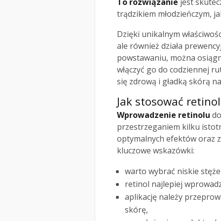
To rozwiązanie
jest skutec
trądzikiem młodzieńczym, jak
Dzięki unikalnym właściwośc
ale również działa prewencyj
powstawaniu, można osiągną
włączyć go do codziennej rut
się zdrową i gładką skórą na
Jak stosować retinol
Wprowadzenie retinolu
do
przestrzeganiem kilku istot
optymalnych efektów oraz z
kluczowe wskazówki:
warto wybrać niskie stężen
retinol najlepiej wprowad
aplikację należy przepro
skórę,