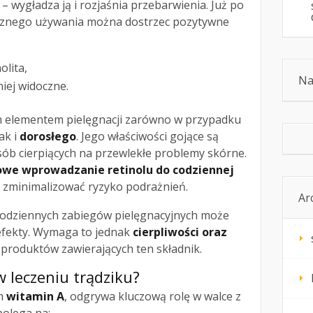
– wygładza ją i rozjaśnia przebarwienia. Już po
ycznego używania można dostrzec pozytywne
olita,
Na
iej widoczne.
m elementem pielęgnacji zarówno w przypadku
jak i
dorosłego
. Jego właściwości gojące są
sób cierpiących na przewlekłe problemy skórne.
owe wprowadzanie retinolu do codziennej
y zminimalizować ryzyko podrażnień.
Ar
codziennych zabiegów pielęgnacyjnych może
efekty. Wymaga to jednak
cierpliwości oraz
produktów zawierających ten składnik.
 leczeniu trądziku?
rm
witamin A
, odgrywa kluczową rolę w walce z