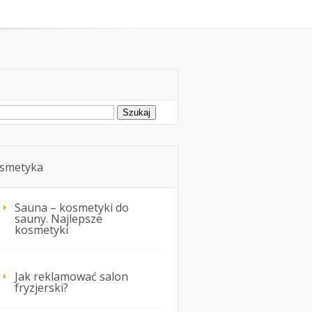
oda
Kosmetyka i uroda
ukaj:
smetyka
Sauna – kosmetyki do
sauny. Najlepsze
kosmetyki
Jak reklamować salon
fryzjerski?