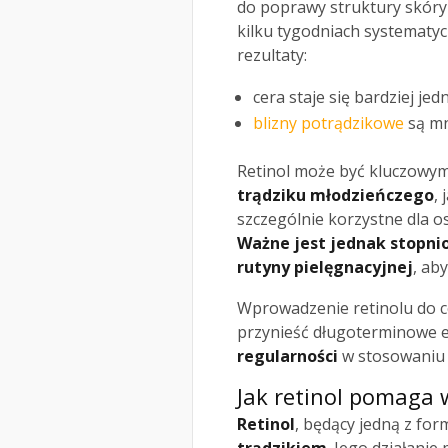
do poprawy struktury skóry 
kilku tygodniach systemat
rezultaty:
cera staje się bardziej jedn
blizny potrądzikowe
są mn
Retinol może być kluczowy
trądziku młodzieńczego
, 
szczególnie korzystne dla o
Ważne jest jednak stopni
rutyny pielęgnacyjnej
, ab
Wprowadzenie retinolu do 
przynieść długoterminowe 
regularności
w stosowaniu 
Jak retinol pomaga w
Retinol
, będący jedną z fo