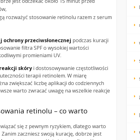
brze jest odczekać około 15 minut przed
ów,
gą rozważyć stosowanie retinolu razem z serum
 ochrony przeciwsłonecznej
podczas kuracji
sowanie filtra SPF o wysokiej wartości
kodliwymi promieniami UV.
eakcji skóry
i dostosowywanie częstotliwości
kuteczności terapii retinolem. W miarę
żna zwiększać liczbę aplikacji do codziennych
zawsze warto zwracać uwagę na wszelkie reakcje
owania retinolu – co warto
wiązać się z pewnym ryzykiem, dlatego warto
 Zanim zaczniesz swoją kurację, dobrze jest