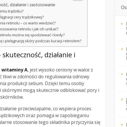
ność, działanie i zastosowanie
Os
eniu trądziku?
lęgnacji cery trądzikowej?
a retinolu – co warto wiedzieć?
osowania retinolu i jak ich unikać?
etinolu można się spodziewać i kiedy?
ę i pielęgnację skóry podczas kuracji retinolem?
– skuteczność, działanie i
i
witaminy A
, jest wysoko ceniony w walce z
ść tkwi w zdolności do regulowania odnowy
ia produkcji sebum. Dzięki temu osoby
i skórnymi mogą skutecznie odblokować pory i
skórników.
działanie przeciwzapalne, co wspiera proces
 trądzikowych oraz pomaga w zapobieganiu
larne stosowanie tego składnika przyczynia się