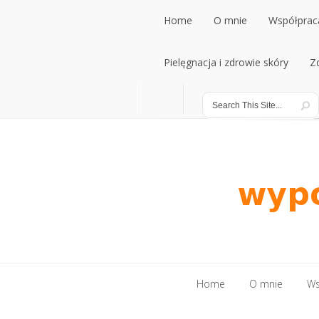
Home
O mnie
Współpraca
Home
Pielęgnacja i zdrowie skóry
O mnie
Współpraca
Z
Pielęgnacja i zdrowie skóry
Z
Home
O mnie
Ws