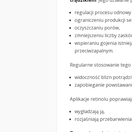
trądzikiem
. Jego działanie
regulacji procesu odnow
ograniczeniu produkcji s
oczyszczaniu porów,
zmniejszeniu liczby zaskó
wspieraniu gojenia istnie
przeciwzapalnym.
Regularne stosowanie tego 
widoczność blizn potrądz
zapobieganie powstawani
Aplikacje retinolu poprawiają
wygładzają ją,
rozjaśniają przebarwienia