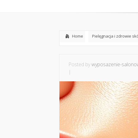
Home
O mnie
Ws
Home
Pielęgnacja i zdrowie sk
Posted by
wyposazenie-salonow
|