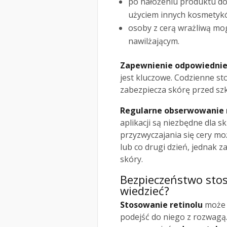
po nałożeniu produktu do
użyciem innych kosmetyk
osoby z cerą wrażliwą mo
nawilżającym.
Zapewnienie odpowiedniej
jest kluczowe. Codzienne sto
zabezpiecza skórę przed sz
Regularne obserwowanie r
aplikacji są niezbędne dla s
przyzwyczajania się cery mo
lub co drugi dzień, jednak 
skóry.
Bezpieczeństwo stos
wiedzieć?
Stosowanie retinolu
może 
podejść do niego z rozwagą.