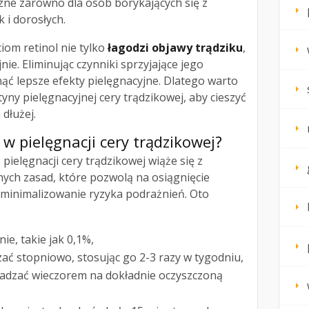
zne zarówno dla osób borykających się z
 i dorosłych.
iom retinol nie tylko
łagodzi objawy trądziku
,
nie. Eliminując czynniki sprzyjające jego
ć lepsze efekty pielęgnacyjne. Dlatego warto
yny pielęgnacyjnej cery trądzikowej, aby cieszyć
 dłużej.
 w pielęgnacji cery trądzikowej?
 pielęgnacji cery trądzikowej wiąże się z
nych zasad, które pozwolą na osiągnięcie
minimalizowanie ryzyka podrażnień. Oto
ie, takie jak 0,1%,
zać stopniowo, stosując go 2-3 razy w tygodniu,
wadzać wieczorem na dokładnie oczyszczoną