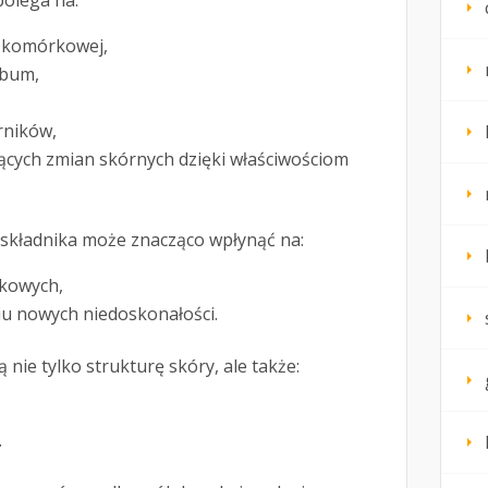
 polega na:
y komórkowej,
ebum,
rników,
jących zmian skórnych dzięki właściwościom
składnika może znacząco wpłynąć na:
ikowych,
u nowych niedoskonałości.
 nie tylko strukturę skóry, ale także:
.