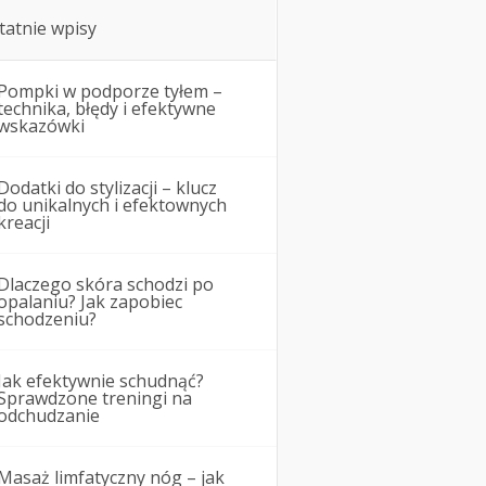
tatnie wpisy
Pompki w podporze tyłem –
technika, błędy i efektywne
wskazówki
Dodatki do stylizacji – klucz
do unikalnych i efektownych
kreacji
Dlaczego skóra schodzi po
opalaniu? Jak zapobiec
schodzeniu?
Jak efektywnie schudnąć?
Sprawdzone treningi na
odchudzanie
Masaż limfatyczny nóg – jak