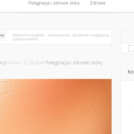
półpraca i kontakt
Pielęgnacja i zdrowie skóry
Domowe kosmetyki i diy
Zdrowie
Kosmetyka i ur
Pielęgnacja i zdrowie skóry
Zdrowie
óry
Retinol na trądzik – skuteczność, działanie i najlepsze
zastosowanie
Sz
.pl
on lut 13, 2026 in
Pielęgnacja i zdrowie skóry
Ko