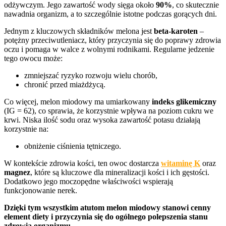
odżywczym. Jego zawartość wody sięga około
90%
, co skutecznie
nawadnia organizm, a to szczególnie istotne podczas gorących dni.
Jednym z kluczowych składników melona jest
beta-karoten
–
potężny przeciwutleniacz, który przyczynia się do poprawy zdrowia
oczu i pomaga w walce z wolnymi rodnikami. Regularne jedzenie
tego owocu może:
zmniejszać ryzyko rozwoju wielu chorób,
chronić przed miażdżycą.
Co więcej, melon miodowy ma umiarkowany
indeks glikemiczny
(IG = 62), co sprawia, że korzystnie wpływa na poziom cukru we
krwi. Niska ilość sodu oraz wysoka zawartość potasu działają
korzystnie na:
obniżenie ciśnienia tętniczego.
W kontekście zdrowia kości, ten owoc dostarcza
witaminę K
oraz
magnez
, które są kluczowe dla mineralizacji kości i ich gęstości.
Dodatkowo jego moczopędne właściwości wspierają
funkcjonowanie nerek.
Dzięki tym wszystkim atutom melon miodowy stanowi cenny
element diety i przyczynia się do ogólnego polepszenia stanu
zdrowia organizmu.