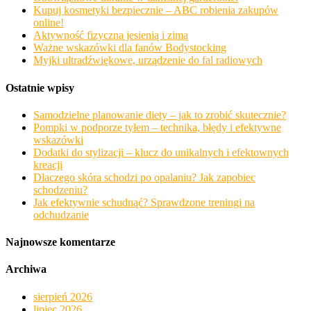
Kupuj kosmetyki bezpiecznie – ABC robienia zakupów
online!
Aktywność fizyczna jesienią i zimą
Ważne wskazówki dla fanów Bodystocking
Myjki ultradźwiękowe, urządzenie do fal radiowych
Ostatnie wpisy
Samodzielne planowanie diety – jak to zrobić skutecznie?
Pompki w podporze tyłem – technika, błędy i efektywne
wskazówki
Dodatki do stylizacji – klucz do unikalnych i efektownych
kreacji
Dlaczego skóra schodzi po opalaniu? Jak zapobiec
schodzeniu?
Jak efektywnie schudnąć? Sprawdzone treningi na
odchudzanie
Najnowsze komentarze
Archiwa
sierpień 2026
lipiec 2026