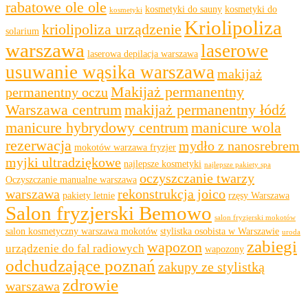
rabatowe ole ole
kosmetyki do sauny
kosmetyki do
kosmetyki
Kriolipoliza
kriolipoliza urządzenie
solarium
warszawa
laserowe
laserowa depilacja warszawa
usuwanie wąsika warszawa
makijaż
Makijaż permanentny
permanentny oczu
Warszawa centrum
makijaż permanentny łódź
manicure hybrydowy centrum
manicure wola
rezerwacja
mydło z nanosrebrem
mokotów warzawa fryzjer
myjki ultradziękowe
najlepsze kosmetyki
najlepsze pakiety spa
oczyszczanie twarzy
Oczyszczanie manualne warszawa
warszawa
rekonstrukcja joico
pakiety letnie
rzęsy Warszawa
Salon fryzjerski Bemowo
salon fryzjerski mokotów
salon kosmetyczny warszawa mokotów
stylistka osobista w Warszawie
uroda
zabiegi
wapozon
urządzenie do fal radiowych
wapozony
odchudzające poznań
zakupy ze stylistką
zdrowie
warszawa