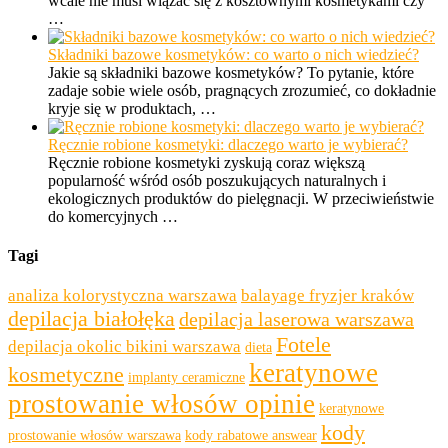
wcale nie musi wiązać się z kosztownymi kosmetykami czy
…
Składniki bazowe kosmetyków: co warto o nich wiedzieć?
Jakie są składniki bazowe kosmetyków? To pytanie, które
zadaje sobie wiele osób, pragnących zrozumieć, co dokładnie
kryje się w produktach, …
Ręcznie robione kosmetyki: dlaczego warto je wybierać?
Ręcznie robione kosmetyki zyskują coraz większą
popularność wśród osób poszukujących naturalnych i
ekologicznych produktów do pielęgnacji. W przeciwieństwie
do komercyjnych …
Tagi
analiza kolorystyczna warszawa
balayage fryzjer kraków
depilacja białołęka
depilacja laserowa warszawa
Fotele
depilacja okolic bikini warszawa
dieta
keratynowe
kosmetyczne
implanty ceramiczne
prostowanie włosów opinie
keratynowe
kody
prostowanie włosów warszawa
kody rabatowe answear