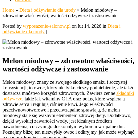
Home
»
Dieta i odżywianie dla urody
»
Melon miodowy –
zdrowotne właściwości, wartości odżywcze i zastosowanie
Posted by
wyposazenie-salonow.pl
on lut 14, 2026 in
Dieta i
odżywianie dla urody
|
Melon miodowy – zdrowotne właściwości,
wartości odżywcze i zastosowanie
Melon miodowy, znany ze swojego słodkiego smaku i soczystej
konsystencji, to owoc, który nie tylko cieszy podniebienie, ale także
dostarcza mnóstwo korzyści zdrowotnych. Zawiera cenne
składniki
odżywcze
, takie jak witaminy C i A oraz potas, które wspierają
zdrowie serca i regulują ciśnienie krwi. Jego właściwości
przeciwnowotworowe i przeciwzapalne sprawiają, że melon
miodowy staje się ważnym elementem zdrowej diety. Dodatkowo,
dzięki wysokiej zawartości wody, jest idealnym źródłem
nawodnienia, co czyni go doskonałym wyborem w upalne dni.
Poznajmy bliżej ten niezwykły owoc i odkryjmy, jak może wpłynąć
na nasze zdrowie i samopoczucie.