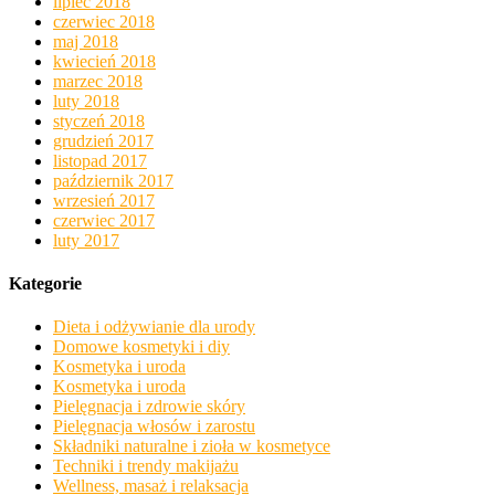
lipiec 2018
czerwiec 2018
maj 2018
kwiecień 2018
marzec 2018
luty 2018
styczeń 2018
grudzień 2017
listopad 2017
październik 2017
wrzesień 2017
czerwiec 2017
luty 2017
Kategorie
Dieta i odżywianie dla urody
Domowe kosmetyki i diy
Kosmetyka i uroda
Kosmetyka i uroda
Pielęgnacja i zdrowie skóry
Pielęgnacja włosów i zarostu
Składniki naturalne i zioła w kosmetyce
Techniki i trendy makijażu
Wellness, masaż i relaksacja