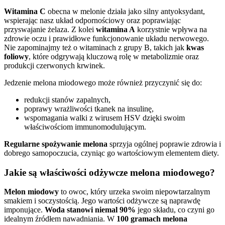
Witamina C
obecna w melonie działa jako silny antyoksydant,
wspierając nasz układ odpornościowy oraz poprawiając
przyswajanie żelaza. Z kolei
witamina A
korzystnie wpływa na
zdrowie oczu i prawidłowe funkcjonowanie układu nerwowego.
Nie zapominajmy też o witaminach z grupy B, takich jak
kwas
foliowy
, które odgrywają kluczową rolę w metabolizmie oraz
produkcji czerwonych krwinek.
Jedzenie melona miodowego może również przyczynić się do:
redukcji stanów zapalnych,
poprawy wrażliwości tkanek na insulinę,
wspomagania walki z wirusem HSV dzięki swoim
właściwościom immunomodulującym.
Regularne spożywanie melona
sprzyja ogólnej poprawie zdrowia i
dobrego samopoczucia, czyniąc go wartościowym elementem diety.
Jakie są właściwości odżywcze melona miodowego?
Melon miodowy
to owoc, który urzeka swoim niepowtarzalnym
smakiem i soczystością. Jego wartości odżywcze są naprawdę
imponujące.
Woda stanowi niemal 90%
jego składu, co czyni go
idealnym źródłem nawadniania. W
100 gramach melona