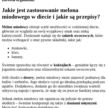
Jakie jest zastosowanie melona
miodowego w diecie i jakie są przepisy?
Melon miodowy
oferuje wiele możliwości w codziennej diecie,
głównie ze względu na swój wyjątkowy smak oraz niską
kaloryczność. Doskonale nadaje się do
sałatek owocowych
, które
można wzbogacić o inne pyszne składniki, takie jak:
truskawki,
kiwi,
banany.
Świetnie sprawdza się również w
koktajlach
– genialnie łączy się z
jogurtem naturalnym oraz różnorodnymi sokami owocowymi.
Jeśli chodzi o
desery
, melon miodowy może stanowić podstawę dla
lodów i sorbetów. Jego słodycz czyni go idealną przekąską podczas
upałów. Dodatkowo, dodanie go do smoothies zwiększa wartość
odżywczą napoju i sprawia, że staje się on jeszcze bardziej smaczny.
Jednak melon miodowy nie ogranicza się jedynie do potraw
słodkich – świetnie komponuje się także z
daniami mięsnymi
.
Może być doskonałym dodatkiem do: