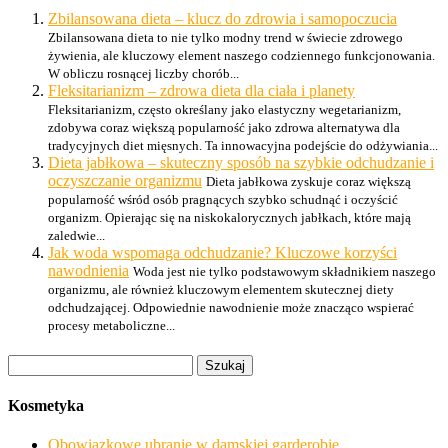
Zbilansowana dieta – klucz do zdrowia i samopoczucia
Zbilansowana dieta to nie tylko modny trend w świecie zdrowego
żywienia, ale kluczowy element naszego codziennego funkcjonowania.
W obliczu rosnącej liczby chorób...
Fleksitarianizm – zdrowa dieta dla ciała i planety
Fleksitarianizm, często określany jako elastyczny wegetarianizm,
zdobywa coraz większą popularność jako zdrowa alternatywa dla
tradycyjnych diet mięsnych. Ta innowacyjna podejście do odżywiania...
Dieta jabłkowa – skuteczny sposób na szybkie odchudzanie i
oczyszczanie organizmu
Dieta jabłkowa zyskuje coraz większą
popularność wśród osób pragnących szybko schudnąć i oczyścić
organizm. Opierając się na niskokalorycznych jabłkach, które mają
zaledwie...
Jak woda wspomaga odchudzanie? Kluczowe korzyści
nawodnienia
Woda jest nie tylko podstawowym składnikiem naszego
organizmu, ale również kluczowym elementem skutecznej diety
odchudzającej. Odpowiednie nawodnienie może znacząco wspierać
procesy metaboliczne...
Szukaj:
Kosmetyka
Obowiązkowe ubranie w damskiej garderobie.