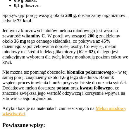
0,9 g
białka,
0,1 g
tłuszczu.
Spożywając porcję ważącą około
200 g
, dostarczamy organizmowi
jedynie
72 kcal
.
Jednym z kluczowych atutów melona miodowego jest wysoka
zawartość
witaminy C
. W porcji wynoszącej
200 g
znajdziemy
około
36 mg
tego cennego składnika, co pokrywa aż
45%
dziennego zapotrzebowania dorosłej osoby. Co więcej, melon
miodowy ma średni indeks glikemiczny (
IG = 62
), dlatego jest
atrakcyjnym wyborem dla tych, którzy monitorują poziom cukru we
krwi.
Nie można też pominąć obecności
błonnika pokarmowego
– w tej
samej porcji znajdziemy około
1,6 g
tego składnika. Błonnik
wspiera proces trawienia i może przyczyniać się do uczucia sytości.
Dodatkowo melon dostarcza
potasu
oraz
kwasu foliowego
, co
znacznie zwiększa jego wartość odżywczą i korzystnie wpływa na
zdrowie całego organizmu.
Artykuł bazuje na materiałach zamieszczonych na
Melon miodowy
właściwości
.
Powiązane wpisy: