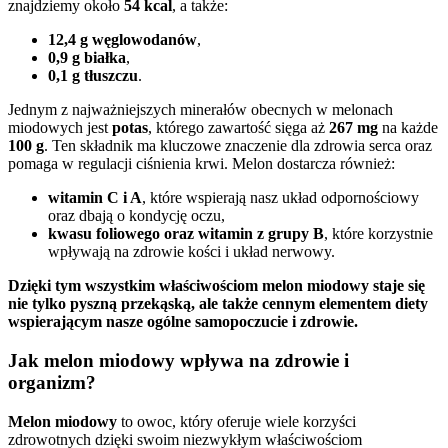
znajdziemy około
54 kcal
, a także:
12,4 g węglowodanów
,
0,9 g białka
,
0,1 g tłuszczu
.
Jednym z najważniejszych minerałów obecnych w melonach
miodowych jest
potas
, którego zawartość sięga aż
267 mg
na każde
100 g
. Ten składnik ma kluczowe znaczenie dla zdrowia serca oraz
pomaga w regulacji ciśnienia krwi. Melon dostarcza również:
witamin C i A
, które wspierają nasz układ odpornościowy
oraz dbają o kondycję oczu,
kwasu foliowego oraz witamin z grupy B
, które korzystnie
wpływają na zdrowie kości i układ nerwowy.
Dzięki tym wszystkim właściwościom melon miodowy staje się
nie tylko pyszną przekąską, ale także cennym elementem diety
wspierającym nasze ogólne samopoczucie i zdrowie.
Jak melon miodowy wpływa na zdrowie i
organizm?
Melon miodowy
to owoc, który oferuje wiele korzyści
zdrowotnych dzięki swoim niezwykłym właściwościom