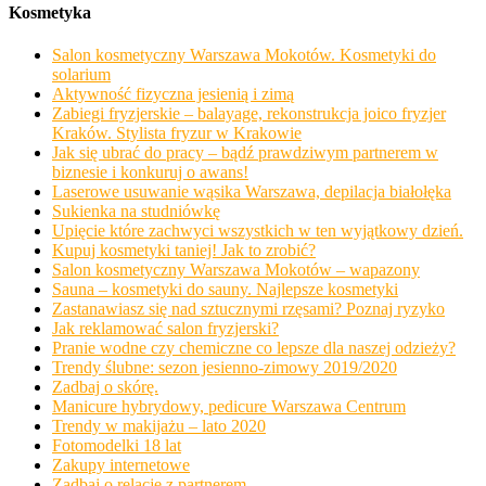
Kosmetyka
Salon kosmetyczny Warszawa Mokotów. Kosmetyki do
solarium
Aktywność fizyczna jesienią i zimą
Zabiegi fryzjerskie – balayage, rekonstrukcja joico fryzjer
Kraków. Stylista fryzur w Krakowie
Jak się ubrać do pracy – bądź prawdziwym partnerem w
biznesie i konkuruj o awans!
Laserowe usuwanie wąsika Warszawa, depilacja białołęka
Sukienka na studniówkę
Upięcie które zachwyci wszystkich w ten wyjątkowy dzień.
Kupuj kosmetyki taniej! Jak to zrobić?
Salon kosmetyczny Warszawa Mokotów – wapazony
Sauna – kosmetyki do sauny. Najlepsze kosmetyki
Zastanawiasz się nad sztucznymi rzęsami? Poznaj ryzyko
Jak reklamować salon fryzjerski?
Pranie wodne czy chemiczne co lepsze dla naszej odzieży?
Trendy ślubne: sezon jesienno-zimowy 2019/2020
Zadbaj o skórę.
Manicure hybrydowy, pedicure Warszawa Centrum
Trendy w makijażu – lato 2020
Fotomodelki 18 lat
Zakupy internetowe
Zadbaj o relacje z partnerem