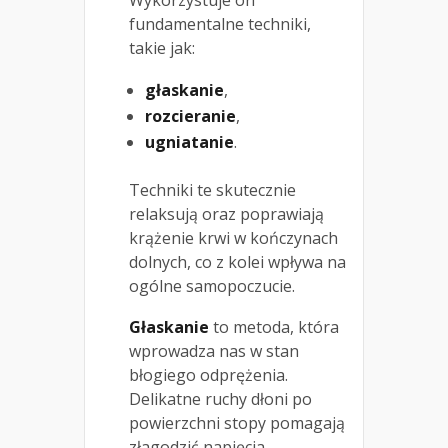
Wykorzystuje on
fundamentalne techniki,
takie jak:
głaskanie
,
rozcieranie
,
ugniatanie
.
Techniki te skutecznie
relaksują oraz poprawiają
krążenie krwi w kończynach
dolnych, co z kolei wpływa na
ogólne samopoczucie.
Głaskanie
to metoda, która
wprowadza nas w stan
błogiego odprężenia.
Delikatne ruchy dłoni po
powierzchni stopy pomagają
złagodzić napięcia