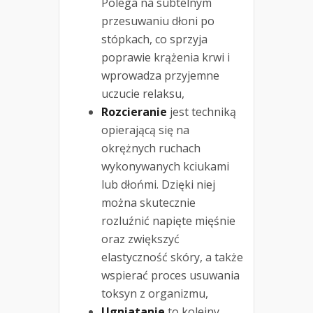
Polega na subtelnym
przesuwaniu dłoni po
stópkach, co sprzyja
poprawie krążenia krwi i
wprowadza przyjemne
uczucie relaksu,
Rozcieranie
jest techniką
opierającą się na
okrężnych ruchach
wykonywanych kciukami
lub dłońmi. Dzięki niej
można skutecznie
rozluźnić napięte mięśnie
oraz zwiększyć
elastyczność skóry, a także
wspierać proces usuwania
toksyn z organizmu,
Ugniatanie
to kolejny