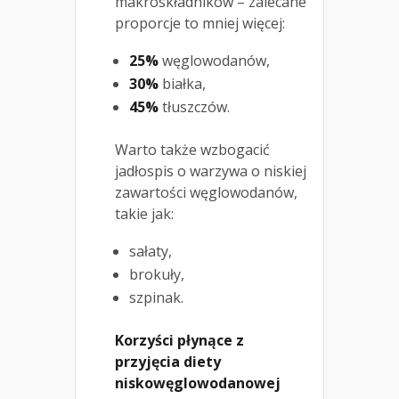
makroskładników – zalecane
proporcje to mniej więcej:
25%
węglowodanów,
30%
białka,
45%
tłuszczów.
Warto także wzbogacić
jadłospis o warzywa o niskiej
zawartości węglowodanów,
takie jak:
sałaty,
brokuły,
szpinak.
Korzyści płynące z
przyjęcia diety
niskowęglowodanowej