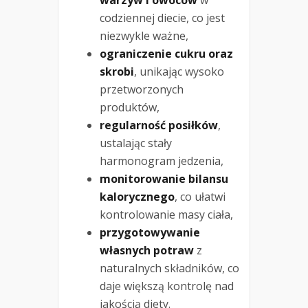
warzyw i owoców
w
codziennej diecie, co jest
niezwykle ważne,
ograniczenie cukru oraz
skrobi
, unikając wysoko
przetworzonych
produktów,
regularność posiłków
,
ustalając stały
harmonogram jedzenia,
monitorowanie bilansu
kalorycznego
, co ułatwi
kontrolowanie masy ciała,
przygotowywanie
własnych potraw
z
naturalnych składników, co
daje większą kontrolę nad
jakością diety.