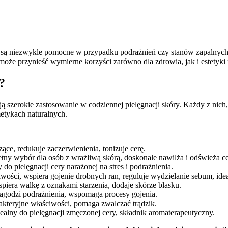
 są niezwykle pomocne w przypadku podrażnień czy stanów zapalnych 
oże przynieść wymierne korzyści zarówno dla zdrowia, jak i estetyki 
?
ują szerokie zastosowanie w codziennej pielęgnacji skóry. Każdy z nic
metykach naturalnych.
ące, redukuje zaczerwienienia, tonizuje cerę.
etny wybór dla osób z wrażliwą skórą, doskonale nawilża i odświeża ce
 do pielęgnacji cery narażonej na stres i podrażnienia.
ości, wspiera gojenie drobnych ran, reguluje wydzielanie sebum, ideal
spiera walkę z oznakami starzenia, dodaje skórze blasku.
 łagodzi podrażnienia, wspomaga procesy gojenia.
bakteryjne właściwości, pomaga zwalczać trądzik.
idealny do pielęgnacji zmęczonej cery, składnik aromaterapeutyczny.