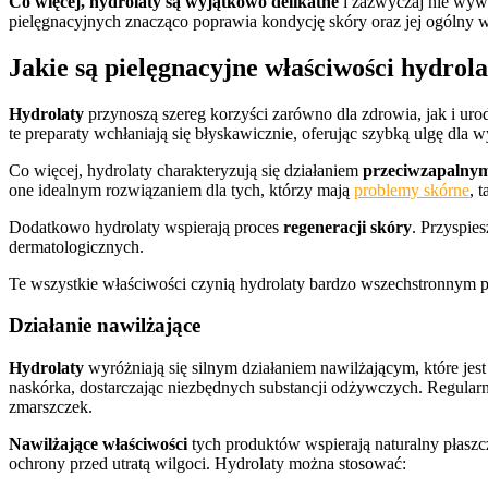
Co więcej, hydrolaty są wyjątkowo delikatne
i zazwyczaj nie wywo
pielęgnacyjnych znacząco poprawia kondycję skóry oraz jej ogólny 
Jakie są pielęgnacyjne właściwości hydrol
Hydrolaty
przynoszą szereg korzyści zarówno dla zdrowia, jak i urody
te preparaty wchłaniają się błyskawicznie, oferując szybką ulgę dla w
Co więcej, hydrolaty charakteryzują się działaniem
przeciwzapalny
one idealnym rozwiązaniem dla tych, którzy mają
problemy skórne
, 
Dodatkowo hydrolaty wspierają proces
regeneracji skóry
. Przyspie
dermatologicznych.
Te wszystkie właściwości czynią hydrolaty bardzo wszechstronnym 
Działanie nawilżające
Hydrolaty
wyróżniają się silnym działaniem nawilżającym, które jes
naskórka, dostarczając niezbędnych substancji odżywczych. Regula
zmarszczek.
Nawilżające właściwości
tych produktów wspierają naturalny płaszcz
ochrony przed utratą wilgoci. Hydrolaty można stosować: