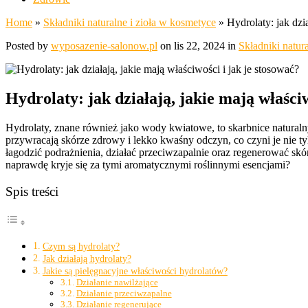
Home
»
Składniki naturalne i zioła w kosmetyce
»
Hydrolaty: jak dzia
Posted by
wyposazenie-salonow.pl
on lis 22, 2024 in
Składniki natur
Hydrolaty: jak działają, jakie mają właściw
Hydrolaty, znane również jako wody kwiatowe, to skarbnice naturalny
przywracają skórze zdrowy i lekko kwaśny odczyn, co czyni je nie tyl
łagodzić podrażnienia, działać przeciwzapalnie oraz regenerować s
naprawdę kryje się za tymi aromatycznymi roślinnymi esencjami?
Spis treści
Czym są hydrolaty?
Jak działają hydrolaty?
Jakie są pielęgnacyjne właściwości hydrolatów?
Działanie nawilżające
Działanie przeciwzapalne
Działanie regenerujące