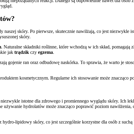
łują niepożądanych reakcji. Dlatego są odpowiednie nawet dla osób 
wygląd.
atów?
 naszej skóry. Po pierwsze, skutecznie nawilżają, co jest niezwykle is
ysuszonej skóry.
m
. Naturalne składniki roślinne, które wchodzą w ich skład, pomagają 
takie jak
trądzik
czy
egzema
.
szają gojenie ran oraz odbudowę naskórka. To sprawia, że warto je stos
produktem kosmetycznym. Regularne ich stosowanie może znacząco po
t niezwykle istotne dla zdrowego i promiennego wyglądu skóry. Ich lek
rne używanie hydrolatów może znacząco poprawić poziom nawilżenia, c
 hydro-lipidowy skóry, co jest szczególnie korzystne dla osób z suchą 