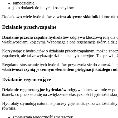
samodzielnie,
jako dodatek do innych kosmetyków.
Dodatkowo wiele hydrolatów zawiera
aktywne składniki
, które nie
Działanie przeciwzapalne
Działanie przeciwzapalne hydrolatów
odgrywa kluczową rolę dla o
właściwościami kojącymi. Wspomagają one regenerację skóry, a dzięk
Korzystając z hydrolatów o działaniu przeciwzapalnym, można znacz
zapalnych, ale także wykazuje działanie antybakteryjne. To sprawia
Regularne stosowanie tych hydrolatów przyczynia się do zauważalne
właściwości czynią je cennym elementem pielęgnacji każdego rod
Działanie regenerujące
Działanie regeneracyjne hydrolatów
odgrywa kluczową rolę w popr
tkanek, co przekłada się na zwiększenie elastyczności i jędrności s
Hydrolaty stymulują naturalne procesy gojenia dzięki zawartości akty
również:
zmniejszają widoczność zmarszczek,