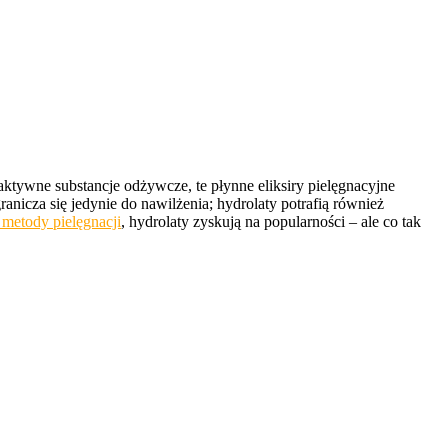
aktywne substancje odżywcze, te płynne eliksiry pielęgnacyjne
anicza się jedynie do nawilżenia; hydrolaty potrafią również
 metody pielęgnacji
, hydrolaty zyskują na popularności – ale co tak