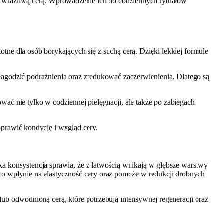
z wrażliwą cerą. Wprowadzenie ich do codziennych rytuałów
totne dla osób borykających się z suchą cerą. Dzięki lekkiej formule
złagodzić podrażnienia oraz zredukować zaczerwienienia. Dlatego są
ować nie tylko w codziennej pielęgnacji, ale także po zabiegach
prawić kondycję i wygląd cery.
ka konsystencja sprawia, że z łatwością wnikają w głębsze warstwy
o wpłynie na elastyczność cery oraz pomoże w redukcji drobnych
lub odwodnioną cerą, które potrzebują intensywnej regeneracji oraz