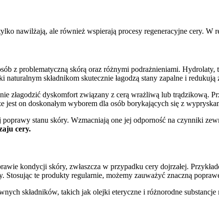
 tylko nawilżają, ale również wspierają procesy regeneracyjne cery. W re
sób z problematyczną skórą oraz różnymi podrażnieniami. Hydrolaty, t
i naturalnym składnikom skutecznie łagodzą stany zapalne i redukują 
nie złagodzić dyskomfort związany z cerą wrażliwą lub trądzikową. 
, że jest on doskonałym wyborem dla osób borykających się z wypryska
j poprawy stanu skóry. Wzmacniają one jej odporność na czynniki zewn
zaju cery.
awie kondycji skóry, zwłaszcza w przypadku cery dojrzałej. Przykład
kóry. Stosując te produkty regularnie, możemy zauważyć znaczną popra
wnych składników, takich jak olejki eteryczne i różnorodne substancje 