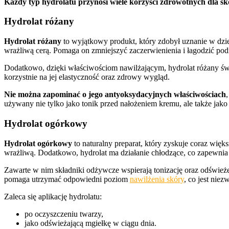
Każdy typ hydrolatu przynosi wiele korzyści zdrowotnych dla sk
Hydrolat różany
Hydrolat różany
to wyjątkowy produkt, który zdobył uznanie w dzied
wrażliwą cerą. Pomaga on zmniejszyć zaczerwienienia i łagodzić po
Dodatkowo, dzięki właściwościom nawilżającym, hydrolat różany św
korzystnie na jej elastyczność oraz zdrowy wygląd.
Nie można zapominać o jego antyoksydacyjnych właściwościach
używany nie tylko jako tonik przed nałożeniem kremu, ale także jak
Hydrolat ogórkowy
Hydrolat ogórkowy
to naturalny preparat, który zyskuje coraz więk
wrażliwą. Dodatkowo, hydrolat ma działanie chłodzące, co zapewnia u
Zawarte w nim składniki odżywcze wspierają tonizację oraz odświeże
pomaga utrzymać odpowiedni poziom
nawilżenia skóry
, co jest nie
Zaleca się aplikację hydrolatu:
po oczyszczeniu twarzy,
jako odświeżającą mgiełkę w ciągu dnia.