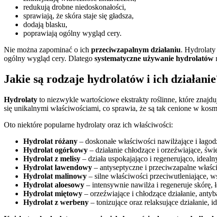
redukują drobne niedoskonałości,
sprawiają, że skóra staje się gładsza,
dodają blasku,
poprawiają ogólny wygląd cery.
Nie można zapominać o ich
przeciwzapalnym działaniu
. Hydrolaty
ogólny wygląd cery. Dlatego
systematyczne używanie hydrolatów
m
Jakie są rodzaje hydrolatów i ich działanie
Hydrolaty
to niezwykle wartościowe ekstrakty roślinne, które znajd
się unikalnymi właściwościami, co sprawia, że są tak cenione w kos
Oto niektóre popularne hydrolaty oraz ich właściwości:
Hydrolat różany
– doskonałe właściwości nawilżające i łagodz
Hydrolat ogórkowy
– działanie chłodzące i orzeźwiające, świ
Hydrolat z melisy
– działa uspokajająco i regenerująco, idealny
Hydrolat lawendowy
– antyseptyczne i przeciwzapalne właściw
Hydrolat malinowy
– silne właściwości przeciwutleniające, w
Hydrolat aloesowy
– intensywnie nawilża i regeneruje skórę,
Hydrolat miętowy
– orzeźwiające i chłodzące działanie, anty
Hydrolat z werbeny
– tonizujące oraz relaksujące działanie, 