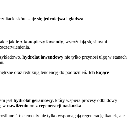
zultacie skóra staje się
jędrniejsza
i
gładsza
.
akie jak
te z konopi
czy
lawendy
, wyróżniają się silnymi
zaczerwienienia.
Przykładowo,
hydrolat lawendowy
nie tylko przynosi ulgę w stanach
mi.
ętrzne oraz redukują tendencję do podrażnień.
Ich kojące
em jest
hydrolat geraniowy
, który wspiera procesy odbudowy
wę w
nawilżeniu
oraz
regeneracji naskórka
.
roślinne. Te elementy nie tylko wspomagają regenerację tkanek, ale