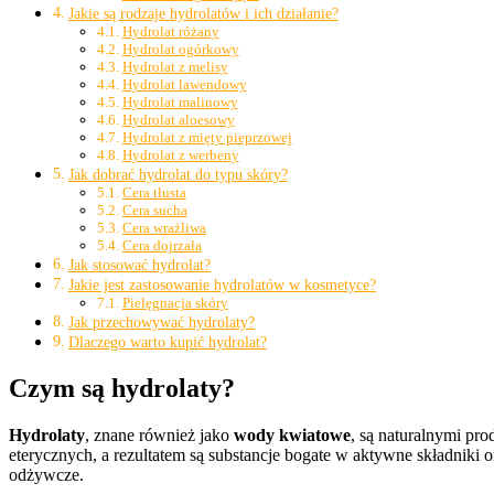
Jakie są rodzaje hydrolatów i ich działanie?
Hydrolat różany
Hydrolat ogórkowy
Hydrolat z melisy
Hydrolat lawendowy
Hydrolat malinowy
Hydrolat aloesowy
Hydrolat z mięty pieprzowej
Hydrolat z werbeny
Jak dobrać hydrolat do typu skóry?
Cera tłusta
Cera sucha
Cera wrażliwa
Cera dojrzała
Jak stosować hydrolat?
Jakie jest zastosowanie hydrolatów w kosmetyce?
Pielęgnacja skóry
Jak przechowywać hydrolaty?
Dlaczego warto kupić hydrolat?
Czym są hydrolaty?
Hydrolaty
, znane również jako
wody kwiatowe
, są naturalnymi pro
eterycznych, a rezultatem są substancje bogate w aktywne składniki 
odżywcze.