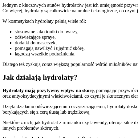
Jednym z kluczowych atutów hydrolatów jest ich umiejętność przywr
Co więcej, hydrolaty są całkowicie naturalne i ekologiczne, co czyni
W kosmetykach hydrolaty pełnią wiele ról:
stosowane jako toniki do twarzy,
odświeżające spraye,
dodatki do maseczek,
pomagają nawilżyć i ujędrnić skórę,
łagodzą wszelkie podrażnienia.
Dlatego też zyskują coraz większą popularność wśród miłośników natu
Jak działają hydrolaty?
Hydrolaty mają pozytywny wpływ na skórę
, pomagając przywrócić
oraz antyoksydacyjnymi właściwościami, co czyni je skutecznym elem
Dzięki działaniu odświeżającemu i oczyszczającemu, hydrolaty doskon
borykających się z cerą tłustą lub trądzikową.
Niektóre z nich, jak hydrolat z rumianku czy lawendy, oferują silne 
innych problemów skórnych.