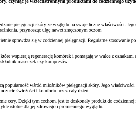
óry, czyniąc je wszechstronnymi produktami do codziennego użytk
zinie pielęgnacji skóry ze względu na swoje liczne właściwości. Jego
drażnienia, przynosząc ulgę nawet zmęczonym oczom.
ietnie sprawdza się w codziennej pielęgnacji. Regularne stosowanie
, które wspierają regenerację komórek i pomagają w walce z oznakami s
o składnik maseczek czy kompresów.
szą popularność wśród miłośników pielęgnacji skóry. Jego właściwości
czucie świeżości i komfortu przez cały dzień.
nie cery. Dzięki tym cechom, jest to doskonały produkt do codziennej
zwykle istotne dla jej zdrowego i promiennego wyglądu.