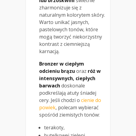
lub brzoskwini
świetnie
zharmonizuje się z
naturalnym kolorytem skóry.
Warto unikać jasnych,
pastelowych tonów, które
mogą tworzyć niekorzystny
kontrast z ciemniejszą
karnacją.
Bronzer w ciepłym
odcieniu brązu
oraz
róż w
intensywnych, ciepłych
barwach
doskonale
podkreślają atuty śniadej
cery. Jeśli chodzi o
cienie do
powiek
, polecam wybierać
spośród ziemistych tonów:
terakoty,
butelkowej zieleni,