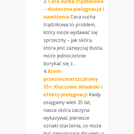
Cera sucha trądzikowa
– skuteczna pielęgnacja i
nawilżenie
Cera sucha
trądzikowa to problem,
który może wydawać się
sprzeczny – jak skóra,
która jest zazwyczaj tłusta,
może jednocześnie
borykać się z...
Krem
przeciwzmarszczkowy
35+: Kluczowe składniki i
efekty pielęgnacji
Kiedy
osiągamy wiek 35 lat,
nasza skóra zaczyna
wykazywać pierwsze
oznaki starzenia, co może
być niepokojące dla wielu z