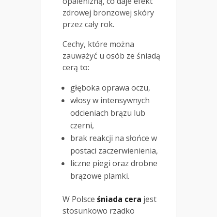
opalenizną, co daje efekt
zdrowej bronzowej skóry
przez cały rok.
Cechy, które można
zauważyć u osób ze śniadą
cerą to:
głęboka oprawa oczu,
włosy w intensywnych
odcieniach brązu lub
czerni,
brak reakcji na słońce w
postaci zaczerwienienia,
liczne piegi oraz drobne
brązowe plamki.
W Polsce
śniada cera
jest
stosunkowo rzadko