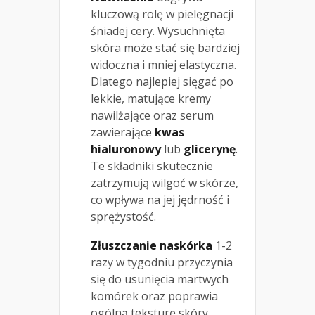
kluczową rolę w pielęgnacji
śniadej cery. Wysuchnięta
skóra może stać się bardziej
widoczna i mniej elastyczna.
Dlatego najlepiej sięgać po
lekkie, matujące kremy
nawilżające oraz serum
zawierające
kwas
hialuronowy
lub
glicerynę
.
Te składniki skutecznie
zatrzymują wilgoć w skórze,
co wpływa na jej jędrność i
sprężystość.
Złuszczanie naskórka
1-2
razy w tygodniu przyczynia
się do usunięcia martwych
komórek oraz poprawia
ogólną teksturę skóry.