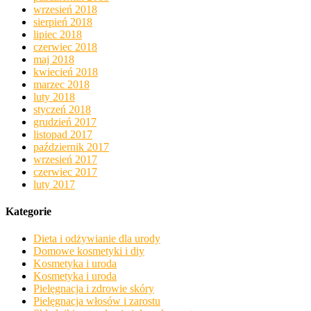
wrzesień 2018
sierpień 2018
lipiec 2018
czerwiec 2018
maj 2018
kwiecień 2018
marzec 2018
luty 2018
styczeń 2018
grudzień 2017
listopad 2017
październik 2017
wrzesień 2017
czerwiec 2017
luty 2017
Kategorie
Dieta i odżywianie dla urody
Domowe kosmetyki i diy
Kosmetyka i uroda
Kosmetyka i uroda
Pielęgnacja i zdrowie skóry
Pielęgnacja włosów i zarostu