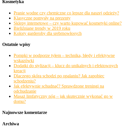
Kosmetyka
Pranie wodne czy chemiczne co lepsze dla naszej odzieży?
Klasyczne pomysły na prezenty
Sklepy internetowe – czy warto kupować kosmetyki online?
Bieliźniane trendy w 2019 roku
Kolory garderoby dla srebrnowłosych
Ostatnie wpisy
Pompki w podporze tyłem – technika, błędy i efektywne
wskazówki
Dodatki do stylizacji – klucz do unikalnych i efektownych
kreacji
Dlaczego skóra schodzi po opalaniu? Jak zapobiec
schodzeniu?
Jak efektywnie schudnąć? Sprawdzone treningi na
odchudzanie
Masaż limfatyczny nóg – jak skutecznie wykonać go w
domu?
Najnowsze komentarze
Archiwa