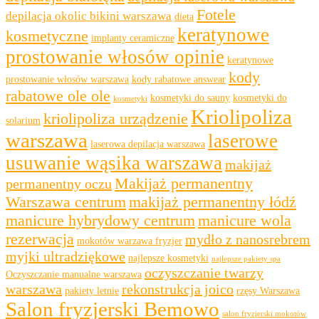
Fotele
depilacja okolic bikini warszawa
dieta
keratynowe
kosmetyczne
implanty ceramiczne
prostowanie włosów opinie
keratynowe
kody
prostowanie włosów warszawa
kody rabatowe answear
rabatowe ole ole
kosmetyki do sauny
kosmetyki do
kosmetyki
Kriolipoliza
kriolipoliza urządzenie
solarium
warszawa
laserowe
laserowa depilacja warszawa
usuwanie wąsika warszawa
makijaż
Makijaż permanentny
permanentny oczu
Warszawa centrum
makijaż permanentny łódź
manicure hybrydowy centrum
manicure wola
rezerwacja
mydło z nanosrebrem
mokotów warzawa fryzjer
myjki ultradziękowe
najlepsze kosmetyki
najlepsze pakiety spa
oczyszczanie twarzy
Oczyszczanie manualne warszawa
warszawa
rekonstrukcja joico
pakiety letnie
rzęsy Warszawa
Salon fryzjerski Bemowo
salon fryzjerski mokotów