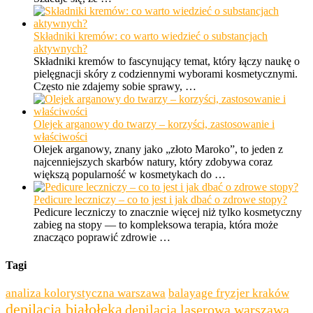
Składniki kremów: co warto wiedzieć o substancjach
aktywnych?
Składniki kremów to fascynujący temat, który łączy naukę o
pielęgnacji skóry z codziennymi wyborami kosmetycznymi.
Często nie zdajemy sobie sprawy, …
Olejek arganowy do twarzy – korzyści, zastosowanie i
właściwości
Olejek arganowy, znany jako „złoto Maroko”, to jeden z
najcenniejszych skarbów natury, który zdobywa coraz
większą popularność w kosmetykach do …
Pedicure leczniczy – co to jest i jak dbać o zdrowe stopy?
Pedicure leczniczy to znacznie więcej niż tylko kosmetyczny
zabieg na stopy — to kompleksowa terapia, która może
znacząco poprawić zdrowie …
Tagi
analiza kolorystyczna warszawa
balayage fryzjer kraków
depilacja białołęka
depilacja laserowa warszawa