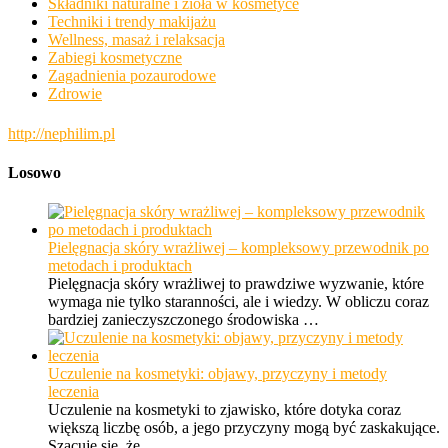
Składniki naturalne i zioła w kosmetyce
Techniki i trendy makijażu
Wellness, masaż i relaksacja
Zabiegi kosmetyczne
Zagadnienia pozaurodowe
Zdrowie
http://nephilim.pl
Losowo
Pielęgnacja skóry wrażliwej – kompleksowy przewodnik po
metodach i produktach
Pielęgnacja skóry wrażliwej to prawdziwe wyzwanie, które
wymaga nie tylko staranności, ale i wiedzy. W obliczu coraz
bardziej zanieczyszczonego środowiska …
Uczulenie na kosmetyki: objawy, przyczyny i metody
leczenia
Uczulenie na kosmetyki to zjawisko, które dotyka coraz
większą liczbę osób, a jego przyczyny mogą być zaskakujące.
Szacuje się, że …