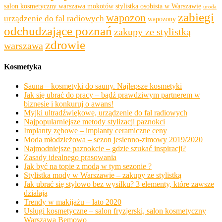
salon kosmetyczny warszawa mokotów
stylistka osobista w Warszawie
uroda
zabiegi
wapozon
urządzenie do fal radiowych
wapozony
odchudzające poznań
zakupy ze stylistką
zdrowie
warszawa
Kosmetyka
Sauna – kosmetyki do sauny. Najlepsze kosmetyki
Jak się ubrać do pracy – bądź prawdziwym partnerem w
biznesie i konkuruj o awans!
Myjki ultradźwiękowe, urządzenie do fal radiowych
Najpopularniejsze metody stylizacji paznokci
Implanty zębowe – implanty ceramiczne ceny
Moda młodzieżowa – sezon jesienno-zimowy 2019/2020
Najmodniejsze paznokcie – gdzie szukać inspiracji?
Zasady idealnego prasowania
Jak być na topie z modą w tym sezonie ?
Stylistka mody w Warszawie – zakupy ze stylistką
Jak ubrać się stylowo bez wysiłku? 3 elementy, które zawsze
działają
Trendy w makijażu – lato 2020
Usługi kosmetyczne – salon fryzjerski, salon kosmetyczny
Warszawa Bemowo