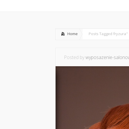
Home
O mnie
Ws
Home
Posts Tagged
fryzura"
Posted by
wyposazenie-salonow