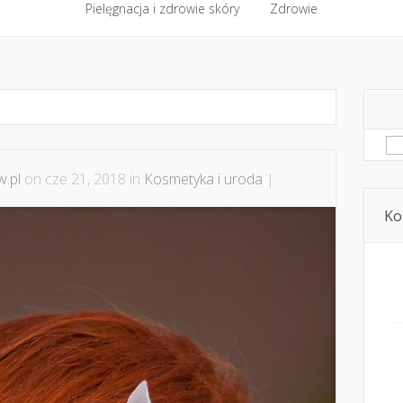
półpraca i kontakt
Pielęgnacja i zdrowie skóry
Domowe kosmetyki i diy
Zdrowie
Kosmetyka i ur
Pielęgnacja i zdrowie skóry
Zdrowie
Sz
.pl
on cze 21, 2018 in
Kosmetyka i uroda
|
Ko