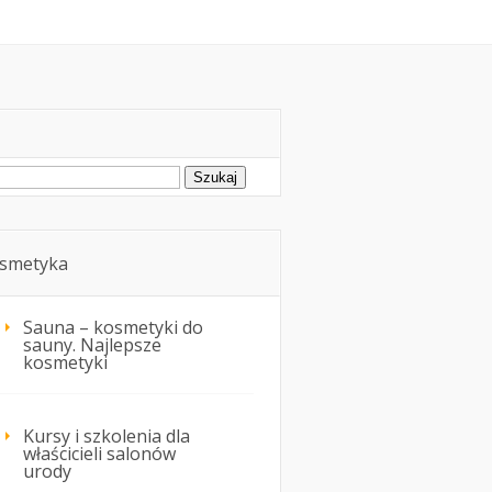
oda
Kosmetyka i uroda
ukaj:
smetyka
Sauna – kosmetyki do
sauny. Najlepsze
kosmetyki
Kursy i szkolenia dla
właścicieli salonów
urody