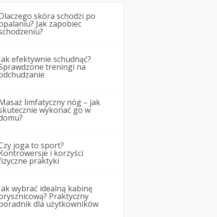
Dlaczego skóra schodzi po
opalaniu? Jak zapobiec
schodzeniu?
Jak efektywnie schudnąć?
Sprawdzone treningi na
odchudzanie
Masaż limfatyczny nóg – jak
skutecznie wykonać go w
domu?
Czy joga to sport?
Kontrowersje i korzyści
fizyczne praktyki
Jak wybrać idealną kabinę
prysznicową? Praktyczny
poradnik dla użytkowników