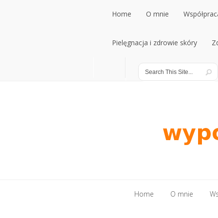
Home
O mnie
Współpraca
Home
Pielęgnacja i zdrowie skóry
O mnie
Współpraca
Z
Pielęgnacja i zdrowie skóry
Z
Home
O mnie
Ws