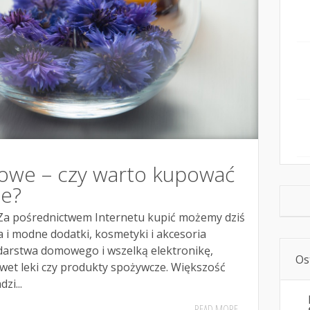
towe – czy warto kupować
ne?
 Za pośrednictwem Internetu kupić możemy dziś
 i modne dodatki, kosmetyki i akcesoria
arstwa domowego i wszelką elektronikę,
Os
awet leki czy produkty spożywcze. Większość
zi...
READ MORE