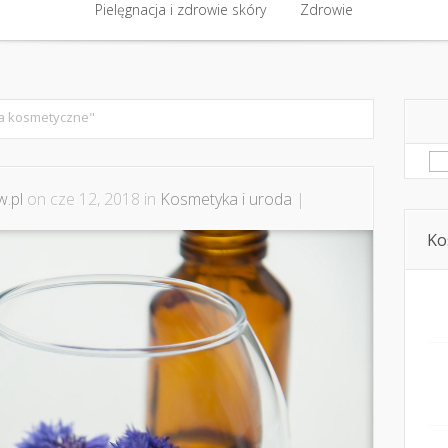
półpraca i kontakt
Pielęgnacja i zdrowie skóry
Domowe kosmetyki i diy
Zdrowie
Kosmetyka i ur
Pielęgnacja i zdrowie skóry
Zdrowie
a kosmetyczne"
Sz
.pl
on cze 12, 2018 in
Kosmetyka i uroda
|
Ko