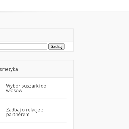
oda
Kosmetyka i uroda
ukaj:
smetyka
Wybór suszarki do
włosów
Zadbaj o relacje z
partnerem