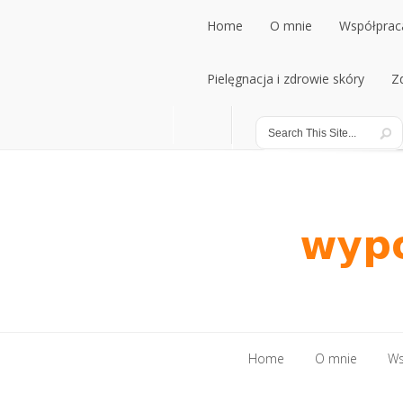
Home
O mnie
Współpraca
Home
Pielęgnacja i zdrowie skóry
O mnie
Współpraca
Z
Pielęgnacja i zdrowie skóry
Z
Home
O mnie
Ws