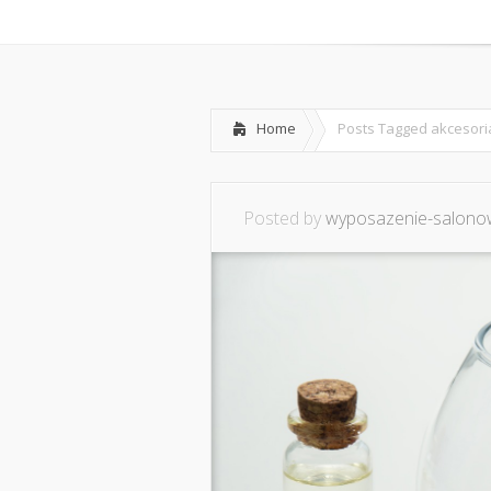
Home
O mnie
Ws
Home
Posts Tagged
akcesori
Posted by
wyposazenie-salonow