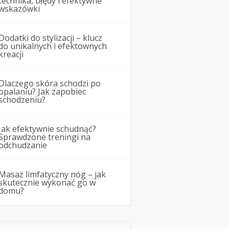
technika, błędy i efektywne
wskazówki
Dodatki do stylizacji – klucz
do unikalnych i efektownych
kreacji
Dlaczego skóra schodzi po
opalaniu? Jak zapobiec
schodzeniu?
Jak efektywnie schudnąć?
Sprawdzone treningi na
odchudzanie
Masaż limfatyczny nóg – jak
skutecznie wykonać go w
domu?