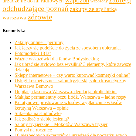
wapozon
urządzenie do fal radiowych
wapozony
odchudzające poznań
zakupy ze stylistką
zdrowie
warszawa
Kosmetyka
Zakupy online – perfumy
Jak łączy się podejście do życia ze sposobem ubierania.
Fotomodelki 18 lat
Ważne wskazówki dla fanów Bodystocking
Jak ubrać się stylowo bez wysiłku? 3 elementy, które zawsze
działają
Sklepy internetowe – czy warto kupować kosmetyki online?
Usługi kosmetyczne – salon fryzjerski, salon kosmetyczny
Warszawa Bemowo
Depilacja laserowa Warszawa, depilacja okolic bikini
Makijaż permanentny oczu Łódź, Warszawa – ładne rzęsy
Keratynowe prostowanie włosów, wygładzanie włosów
keratyną Warszawa – opinie
Sukienka na studniówkę
Jak zadbać o siebie jesienią?
Salony fryzjerskie – Mokotów Warszawa fryzjer
Pomysł na rocznicę
10 niezbędnych akcesoriów i urządzeń dla początkujących