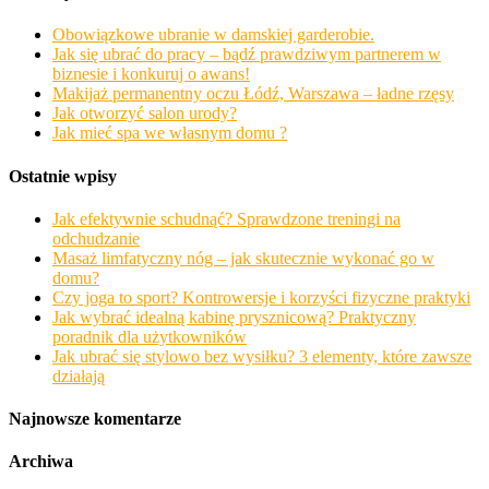
Obowiązkowe ubranie w damskiej garderobie.
Jak się ubrać do pracy – bądź prawdziwym partnerem w
biznesie i konkuruj o awans!
Makijaż permanentny oczu Łódź, Warszawa – ładne rzęsy
Jak otworzyć salon urody?
Jak mieć spa we własnym domu ?
Ostatnie wpisy
Jak efektywnie schudnąć? Sprawdzone treningi na
odchudzanie
Masaż limfatyczny nóg – jak skutecznie wykonać go w
domu?
Czy joga to sport? Kontrowersje i korzyści fizyczne praktyki
Jak wybrać idealną kabinę prysznicową? Praktyczny
poradnik dla użytkowników
Jak ubrać się stylowo bez wysiłku? 3 elementy, które zawsze
działają
Najnowsze komentarze
Archiwa