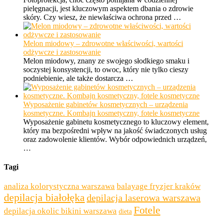
pielęgnacji, jest kluczowym aspektem dbania o zdrowie
skóry. Czy wiesz, że niewłaściwa ochrona przed …
Melon miodowy – zdrowotne właściwości, wartości
odżywcze i zastosowanie
Melon miodowy, znany ze swojego słodkiego smaku i
soczystej konsystencji, to owoc, który nie tylko cieszy
podniebienie, ale także dostarcza …
Wyposażenie gabinetów kosmetycznych – urządzenia
kosmetyczne. Kombajn kosmetyczny, fotele kosmetyczne
Wyposażenie gabinetu kosmetycznego to kluczowy element,
który ma bezpośredni wpływ na jakość świadczonych usług
oraz zadowolenie klientów. Wybór odpowiednich urządzeń,
…
Tagi
analiza kolorystyczna warszawa
balayage fryzjer kraków
depilacja białołęka
depilacja laserowa warszawa
Fotele
depilacja okolic bikini warszawa
dieta