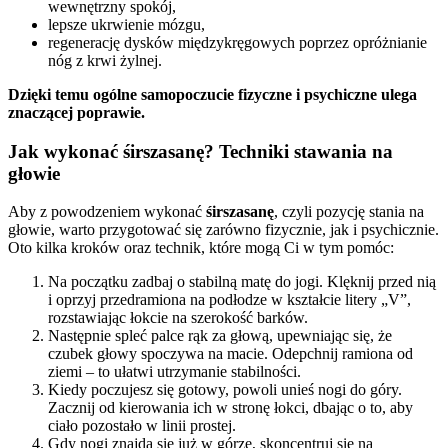
wewnętrzny spokój,
lepsze ukrwienie mózgu,
regenerację dysków międzykręgowych poprzez opróżnianie
nóg z krwi żylnej.
Dzięki temu ogólne samopoczucie fizyczne i psychiczne ulega
znaczącej poprawie.
Jak wykonać śirszasanę? Techniki stawania na
głowie
Aby z powodzeniem wykonać
śirszasanę
, czyli pozycję stania na
głowie, warto przygotować się zarówno fizycznie, jak i psychicznie.
Oto kilka kroków oraz technik, które mogą Ci w tym pomóc:
Na początku zadbaj o stabilną matę do jogi. Klęknij przed nią
i oprzyj przedramiona na podłodze w kształcie litery „V”,
rozstawiając łokcie na szerokość barków.
Następnie spleć palce rąk za głową, upewniając się, że
czubek głowy spoczywa na macie. Odepchnij ramiona od
ziemi – to ułatwi utrzymanie stabilności.
Kiedy poczujesz się gotowy, powoli unieś nogi do góry.
Zacznij od kierowania ich w stronę łokci, dbając o to, aby
ciało pozostało w linii prostej.
Gdy nogi znajdą się już w górze, skoncentruj się na