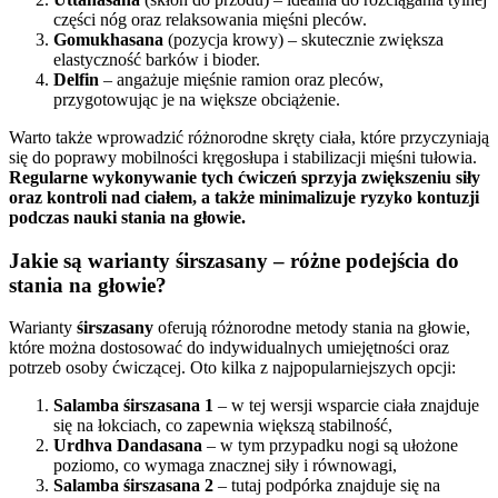
części nóg oraz relaksowania mięśni pleców.
Gomukhasana
(pozycja krowy) – skutecznie zwiększa
elastyczność barków i bioder.
Delfin
– angażuje mięśnie ramion oraz pleców,
przygotowując je na większe obciążenie.
Warto także wprowadzić różnorodne skręty ciała, które przyczyniają
się do poprawy mobilności kręgosłupa i stabilizacji mięśni tułowia.
Regularne wykonywanie tych ćwiczeń sprzyja zwiększeniu siły
oraz kontroli nad ciałem, a także minimalizuje ryzyko kontuzji
podczas nauki stania na głowie.
Jakie są warianty śirszasany – różne podejścia do
stania na głowie?
Warianty
śirszasany
oferują różnorodne metody stania na głowie,
które można dostosować do indywidualnych umiejętności oraz
potrzeb osoby ćwiczącej. Oto kilka z najpopularniejszych opcji:
Salamba śirszasana 1
– w tej wersji wsparcie ciała znajduje
się na łokciach, co zapewnia większą stabilność,
Urdhva Dandasana
– w tym przypadku nogi są ułożone
poziomo, co wymaga znacznej siły i równowagi,
Salamba śirszasana 2
– tutaj podpórka znajduje się na