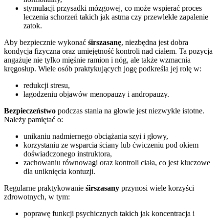
stymulacji przysadki mózgowej, co może wspierać proces
leczenia schorzeń takich jak astma czy przewlekłe zapalenie
zatok.
Aby bezpiecznie wykonać
śirszasanę
, niezbędna jest dobra
kondycja fizyczna oraz umiejętność kontroli nad ciałem. Ta pozycja
angażuje nie tylko mięśnie ramion i nóg, ale także wzmacnia
kręgosłup. Wiele osób praktykujących jogę podkreśla jej rolę w:
redukcji stresu,
łagodzeniu objawów menopauzy i andropauzy.
Bezpieczeństwo
podczas stania na głowie jest niezwykle istotne.
Należy pamiętać o:
unikaniu nadmiernego obciążania szyi i głowy,
korzystaniu ze wsparcia ściany lub ćwiczeniu pod okiem
doświadczonego instruktora,
zachowaniu równowagi oraz kontroli ciała, co jest kluczowe
dla uniknięcia kontuzji.
Regularne praktykowanie
śirszasany
przynosi wiele korzyści
zdrowotnych, w tym:
poprawę funkcji psychicznych takich jak koncentracja i