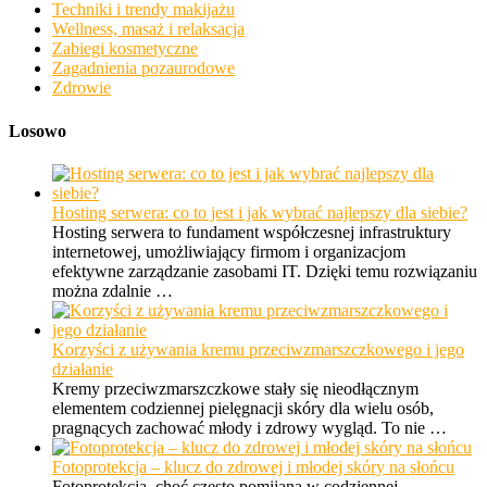
Techniki i trendy makijażu
Wellness, masaż i relaksacja
Zabiegi kosmetyczne
Zagadnienia pozaurodowe
Zdrowie
Losowo
Hosting serwera: co to jest i jak wybrać najlepszy dla siebie?
Hosting serwera to fundament współczesnej infrastruktury
internetowej, umożliwiający firmom i organizacjom
efektywne zarządzanie zasobami IT. Dzięki temu rozwiązaniu
można zdalnie …
Korzyści z używania kremu przeciwzmarszczkowego i jego
działanie
Kremy przeciwzmarszczkowe stały się nieodłącznym
elementem codziennej pielęgnacji skóry dla wielu osób,
pragnących zachować młody i zdrowy wygląd. To nie …
Fotoprotekcja – klucz do zdrowej i młodej skóry na słońcu
Fotoprotekcja, choć często pomijana w codziennej