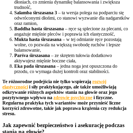
dłoniach, co zmienia dynamikę balansowania i zwiększa
trudność,
Salamba śirszasana 3
– ta wersja polega na podparciu się
odwróconymi dłońmi, co stanowi wyzwanie dla nadgarstków
oraz ramion,
Baddha hasta śirszasana
– ręce są splecione za plecami, co
angażuje mięśnie pleców i poprawia ich elastyczność,
Mukta hasta śirszasana
– w tej odmianie ręce pozostają
wolne, co pozwala na większą swobodę ruchów i lepsze
balansowanie,
Parśva śirszasana
– ze skrętem tułowia dodatkowo
aktywujesz mięśnie boczne ciała,
Eka pada śirszasana
– jedna noga jest opuszczona do
przodu, co wymaga dużej kontroli oraz stabilności.
Te różnorodne podejścia nie tylko wspierają
rozwój
elastyczności
i siły praktykującego, ale także umożliwiają
odkrywanie różnych aspektów stania na głowie oraz jego
pozytywnego wpływu na
zdrowie psychiczne
i fizyczne.
Regularna praktyka tych wariantów może przynieść liczne
korzyści zdrowotne, takie jak poprawa krążenia czy redukcja
stresu.
Jak zapewnić bezpieczeństwo i asekurację podczas
stania na głowie?