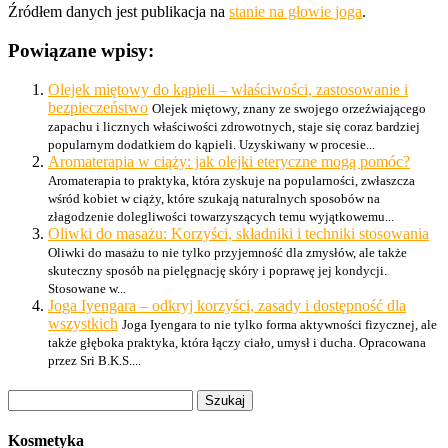
Źródłem danych jest publikacja na
stanie na głowie joga
.
Powiązane wpisy:
Olejek miętowy do kąpieli – właściwości, zastosowanie i
bezpieczeństwo
Olejek miętowy, znany ze swojego orzeźwiającego
zapachu i licznych właściwości zdrowotnych, staje się coraz bardziej
popularnym dodatkiem do kąpieli. Uzyskiwany w procesie...
Aromaterapia w ciąży: jak olejki eteryczne mogą pomóc?
Aromaterapia to praktyka, która zyskuje na popularności, zwłaszcza
wśród kobiet w ciąży, które szukają naturalnych sposobów na
złagodzenie dolegliwości towarzyszących temu wyjątkowemu...
Oliwki do masażu: Korzyści, składniki i techniki stosowania
Oliwki do masażu to nie tylko przyjemność dla zmysłów, ale także
skuteczny sposób na pielęgnację skóry i poprawę jej kondycji.
Stosowane w...
Joga Iyengara – odkryj korzyści, zasady i dostępność dla
wszystkich
Joga Iyengara to nie tylko forma aktywności fizycznej, ale
także głęboka praktyka, która łączy ciało, umysł i ducha. Opracowana
przez Sri B.K.S....
Szukaj:
Kosmetyka