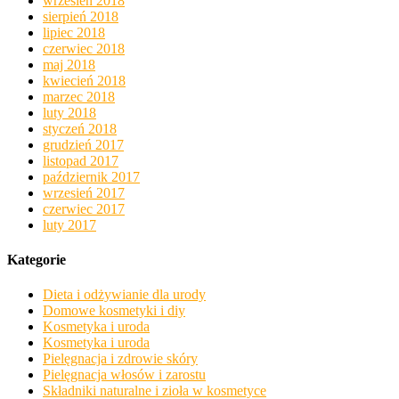
wrzesień 2018
sierpień 2018
lipiec 2018
czerwiec 2018
maj 2018
kwiecień 2018
marzec 2018
luty 2018
styczeń 2018
grudzień 2017
listopad 2017
październik 2017
wrzesień 2017
czerwiec 2017
luty 2017
Kategorie
Dieta i odżywianie dla urody
Domowe kosmetyki i diy
Kosmetyka i uroda
Kosmetyka i uroda
Pielęgnacja i zdrowie skóry
Pielęgnacja włosów i zarostu
Składniki naturalne i zioła w kosmetyce