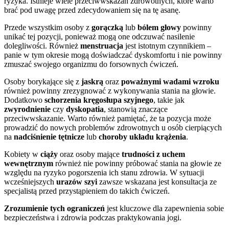
ryzyka. Istnieje wiele przeciwwskazań zdrowotnych, które warto
brać pod uwagę przed zdecydowaniem się na tę asanę.
Przede wszystkim osoby z
gorączką
lub
bólem głowy
powinny
unikać tej pozycji, ponieważ mogą one odczuwać nasilenie
dolegliwości. Również
menstruacja
jest istotnym czynnikiem –
panie w tym okresie mogą doświadczać dyskomfortu i nie powinny
zmuszać swojego organizmu do forsownych ćwiczeń.
Osoby borykające się z
jaskrą
oraz
poważnymi wadami wzroku
również powinny zrezygnować z wykonywania stania na głowie.
Dodatkowo
schorzenia kręgosłupa szyjnego
, takie jak
zwyrodnienie
czy
dyskopatia
, stanowią znaczące
przeciwwskazanie. Warto również pamiętać, że ta pozycja może
prowadzić do nowych problemów zdrowotnych u osób cierpiących
na
nadciśnienie tętnicze
lub
choroby układu krążenia
.
Kobiety w
ciąży
oraz osoby mające
trudności z uchem
wewnętrznym
również nie powinny próbować stania na głowie ze
względu na ryzyko pogorszenia ich stanu zdrowia. W sytuacji
wcześniejszych
urazów szyi
zawsze wskazana jest konsultacja ze
specjalistą przed przystąpieniem do takich ćwiczeń.
Zrozumienie tych ograniczeń
jest kluczowe dla zapewnienia sobie
bezpieczeństwa i zdrowia podczas praktykowania jogi.