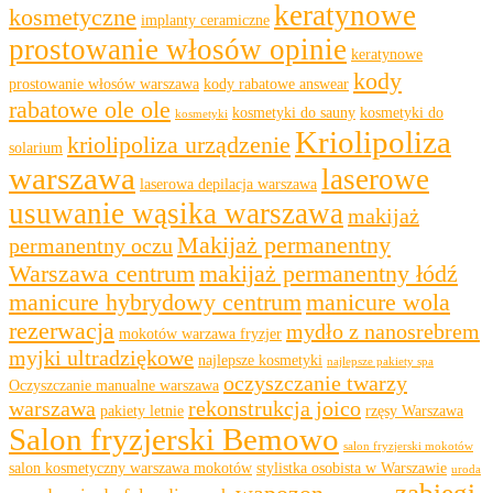
keratynowe
kosmetyczne
implanty ceramiczne
prostowanie włosów opinie
keratynowe
kody
prostowanie włosów warszawa
kody rabatowe answear
rabatowe ole ole
kosmetyki do sauny
kosmetyki do
kosmetyki
Kriolipoliza
kriolipoliza urządzenie
solarium
warszawa
laserowe
laserowa depilacja warszawa
usuwanie wąsika warszawa
makijaż
Makijaż permanentny
permanentny oczu
Warszawa centrum
makijaż permanentny łódź
manicure hybrydowy centrum
manicure wola
rezerwacja
mydło z nanosrebrem
mokotów warzawa fryzjer
myjki ultradziękowe
najlepsze kosmetyki
najlepsze pakiety spa
oczyszczanie twarzy
Oczyszczanie manualne warszawa
warszawa
rekonstrukcja joico
pakiety letnie
rzęsy Warszawa
Salon fryzjerski Bemowo
salon fryzjerski mokotów
salon kosmetyczny warszawa mokotów
stylistka osobista w Warszawie
uroda
zabiegi