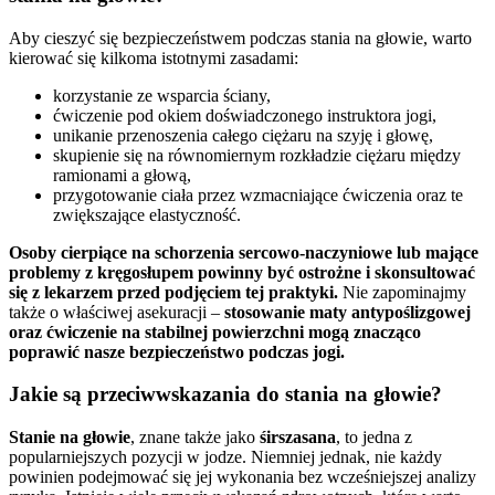
Aby cieszyć się bezpieczeństwem podczas stania na głowie, warto
kierować się kilkoma istotnymi zasadami:
korzystanie ze wsparcia ściany,
ćwiczenie pod okiem doświadczonego instruktora jogi,
unikanie przenoszenia całego ciężaru na szyję i głowę,
skupienie się na równomiernym rozkładzie ciężaru między
ramionami a głową,
przygotowanie ciała przez wzmacniające ćwiczenia oraz te
zwiększające elastyczność.
Osoby cierpiące na schorzenia sercowo-naczyniowe lub mające
problemy z kręgosłupem powinny być ostrożne i skonsultować
się z lekarzem przed podjęciem tej praktyki.
Nie zapominajmy
także o właściwej asekuracji –
stosowanie maty antypoślizgowej
oraz ćwiczenie na stabilnej powierzchni mogą znacząco
poprawić nasze bezpieczeństwo podczas jogi.
Jakie są przeciwwskazania do stania na głowie?
Stanie na głowie
, znane także jako
śirszasana
, to jedna z
popularniejszych pozycji w jodze. Niemniej jednak, nie każdy
powinien podejmować się jej wykonania bez wcześniejszej analizy