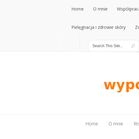
Home
O mnie
Współpraca
Home
Pielęgnacja i zdrowie skóry
O mnie
Współpraca
Z
Pielęgnacja i zdrowie skóry
Z
Home
O mnie
Ws