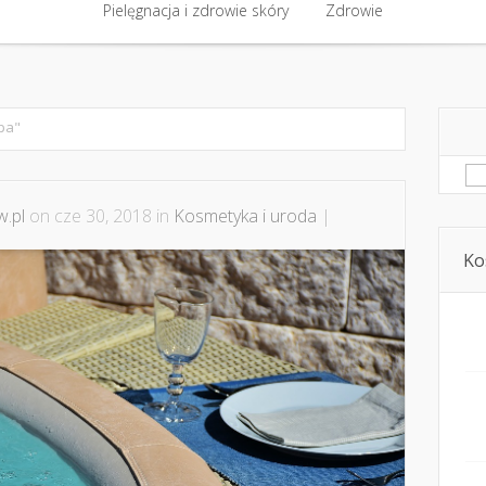
półpraca i kontakt
Pielęgnacja i zdrowie skóry
Domowe kosmetyki i diy
Zdrowie
Kosmetyka i ur
Pielęgnacja i zdrowie skóry
Zdrowie
pa"
Sz
.pl
on cze 30, 2018 in
Kosmetyka i uroda
|
Ko