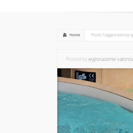
Home
O mnie
Ws
Home
Posts Tagged
wanna s
Posted by
wyposazenie-salonow