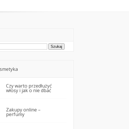
oda
Kosmetyka i uroda
ukaj:
smetyka
Czy warto przedłużyć
włosy i jak o nie dbać
Zakupy online –
perfumy