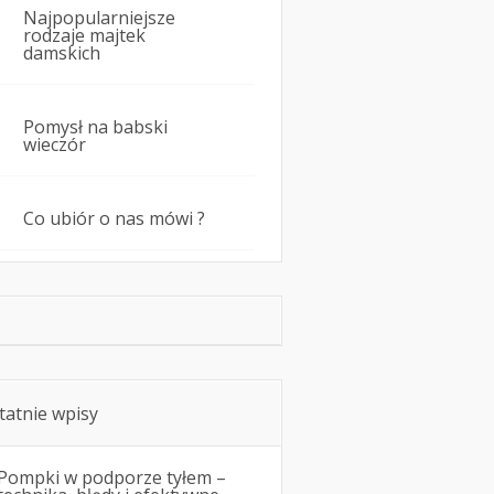
Najpopularniejsze
rodzaje majtek
damskich
Pomysł na babski
wieczór
Co ubiór o nas mówi ?
tatnie wpisy
Pompki w podporze tyłem –