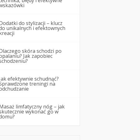
technika, błędy i efektywne
wskazówki
Dodatki do stylizacji – klucz
do unikalnych i efektownych
kreacji
Dlaczego skóra schodzi po
opalaniu? Jak zapobiec
schodzeniu?
Jak efektywnie schudnąć?
Sprawdzone treningi na
odchudzanie
Masaż limfatyczny nóg – jak
skutecznie wykonać go w
domu?