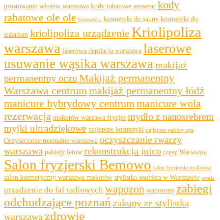
kody
prostowanie włosów warszawa
kody rabatowe answear
rabatowe ole ole
kosmetyki do sauny
kosmetyki do
kosmetyki
Kriolipoliza
kriolipoliza urządzenie
solarium
warszawa
laserowe
laserowa depilacja warszawa
usuwanie wąsika warszawa
makijaż
Makijaż permanentny
permanentny oczu
Warszawa centrum
makijaż permanentny łódź
manicure hybrydowy centrum
manicure wola
rezerwacja
mydło z nanosrebrem
mokotów warzawa fryzjer
myjki ultradziękowe
najlepsze kosmetyki
najlepsze pakiety spa
oczyszczanie twarzy
Oczyszczanie manualne warszawa
warszawa
rekonstrukcja joico
pakiety letnie
rzęsy Warszawa
Salon fryzjerski Bemowo
salon fryzjerski mokotów
salon kosmetyczny warszawa mokotów
stylistka osobista w Warszawie
uroda
zabiegi
wapozon
urządzenie do fal radiowych
wapozony
odchudzające poznań
zakupy ze stylistką
zdrowie
warszawa