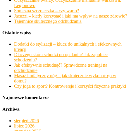
Oczyszczanie twarzy. Oczyszczanie manualne Warszawa,
Legionowo
Soniczna szczoteczka – czy warto?
Jacuzzi – kiedy korzystać i jaki ma wpływ na nasze zdrowie?
Tajemnice skutecznego odchudzania
Ostatnie wpisy
Dodatki do stylizacji – klucz do unikalnych i efektownych
kreacji
Dlaczego skóra schodzi po opalaniu? Jak zapobiec
schodzeniu?
Jak efektywnie schudnąć? Sprawdzone treningi na
odchudzanie
Masaż limfatyczny nóg – jak skutecznie wykonać go w
domu?
Czy joga to sport? Kontrowersje i korzyści fizyczne praktyki
Najnowsze komentarze
Archiwa
sierpień 2026
lipiec 2026