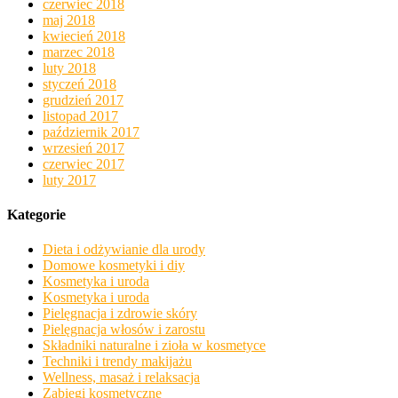
czerwiec 2018
maj 2018
kwiecień 2018
marzec 2018
luty 2018
styczeń 2018
grudzień 2017
listopad 2017
październik 2017
wrzesień 2017
czerwiec 2017
luty 2017
Kategorie
Dieta i odżywianie dla urody
Domowe kosmetyki i diy
Kosmetyka i uroda
Kosmetyka i uroda
Pielęgnacja i zdrowie skóry
Pielęgnacja włosów i zarostu
Składniki naturalne i zioła w kosmetyce
Techniki i trendy makijażu
Wellness, masaż i relaksacja
Zabiegi kosmetyczne