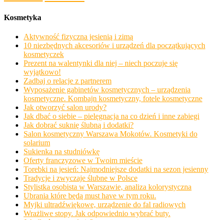
Kosmetyka
Aktywność fizyczna jesienią i zimą
10 niezbędnych akcesoriów i urządzeń dla początkujących
kosmetyczek
Prezent na walentynki dla niej – niech poczuje się
wyjątkowo!
Zadbaj o relacje z partnerem
Wyposażenie gabinetów kosmetycznych – urządzenia
kosmetyczne. Kombajn kosmetyczny, fotele kosmetyczne
Jak otworzyć salon urody?
Jak dbać o siebie – pielęgnacja na co dzień i inne zabiegi
Jak dobrać suknię ślubną i dodatki?
Salon kosmetyczny Warszawa Mokotów. Kosmetyki do
solarium
Sukienka na studniówkę
Oferty franczyzowe w Twoim mieście
Torebki na jesień: Najmodniejsze dodatki na sezon jesienny
Tradycje i zwyczaje ślubne w Polsce
Stylistka osobista w Warszawie, analiza kolorystyczna
Ubrania które będą must have w tym roku.
Myjki ultradźwiękowe, urządzenie do fal radiowych
Wrażliwe stopy. Jak odpowiednio wybrać buty.