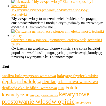
Jak uzyskać błyszczące włosy? Skuteczne sposoby i
kosmetyki
Błyszczące włosy to marzenie wielu kobiet, które pragną
emanować zdrowiem i urodą niczym gwiazdy na czerwonym
dywanie. Blask włosów nie …
Ćwiczenia na wspinaczu pionowym: efektywność, techniki i
zalety
Ćwiczenia na wspinaczu pionowym stają się coraz bardziej
popularne wśród osób pragnących poprawić swoją kondycję
fizyczną i wytrzymałość. To innowacyjne …
Tagi
analiza kolorystyczna warszawa
balayage fryzjer kraków
depilacja białołęka
depilacja laserowa warszawa
Fotele
depilacja okolic bikini warszawa
dieta
keratynowe
kosmetyczne
implanty ceramiczne
prostowanie włosów opinie
keratynowe